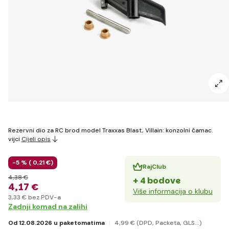
Rezervni dio za RC brod model Traxxas Blast, Villain: konzolni čamac.
vijci
Cijeli opis
-5 % (
0
,21 €
)
RajClub
4
,38 €
+ 4 bodove
4
,17 €
Više informacija o klubu
3
,33 €
bez PDV-a
Zadnji komad na zalihi
Od 12.08.2026 u paketomatima
4
,99 €
(DPD, Packeta, GLS...)