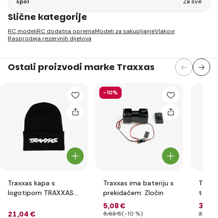
spol
Za sve
Slične kategorije
RC modeli
RC dodatna oprema
Modeli za sakupljanje
Vlakovi
Rasprodaja rezervnih dijelova
Ostali proizvodi marke Traxxas
-10%
Traxxas kapa s
Traxxas ima bateriju s
Traxx
logotipom TRAXXAS
prekidačem: Zločin
teflo
crna dječja
(6)
5
,08 €
3
,35 
21
,04 €
5
,63 €
(-10 %)
3
,44 €