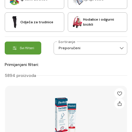
Hodalice i odgurni
Odjeća za trudnice
bicikli
Sortiranje
Svi filteri
Primijenjeni filteri:
5894 proizvoda