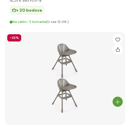
16
,25 €
bez PDV-a
+ 20 bodova
Na zalihi> 5 komada
(U vas 12.08.)
-32%