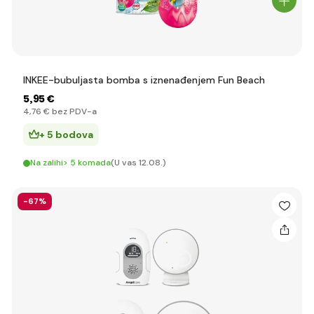
INKEE-bubuljasta bomba s iznenađenjem Fun Beach
5
,95 €
4
,76 €
bez PDV-a
+ 5 bodova
Na zalihi> 5 komada
(U vas 12.08.)
-67%