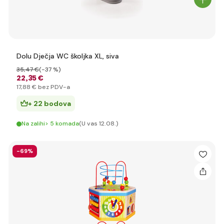
Dolu Dječja WC školjka XL, siva
35
,47 €
(-37 %)
22
,35 €
17
,88 €
bez PDV-a
+ 22 bodova
Na zalihi> 5 komada
(U vas 12.08.)
-69%