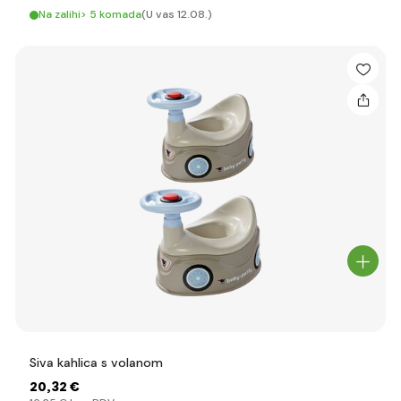
Na zalihi> 5 komada
(U vas 12.08.)
Siva kahlica s volanom
20
,32 €