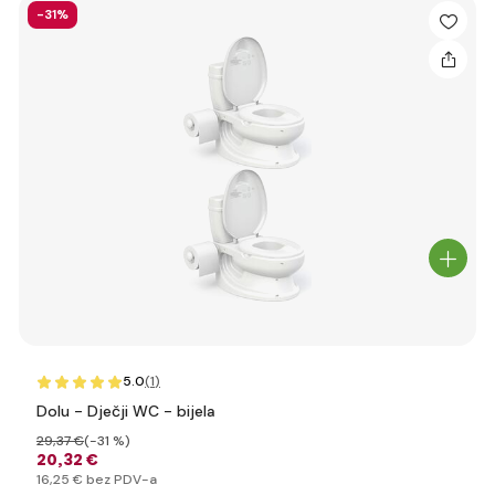
-31%
5.0
(1
)
Dolu - Dječji WC - bijela
29
,37 €
(-31 %)
20
,32 €
16
,25 €
bez PDV-a