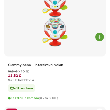
Clemmy beba - Interaktivni volan
19
,21 €
(-40 %)
11
,62 €
9
,29 €
bez PDV-a
+ 11 bodova
Na zalihi> 5 komada
(U vas 12.08.)