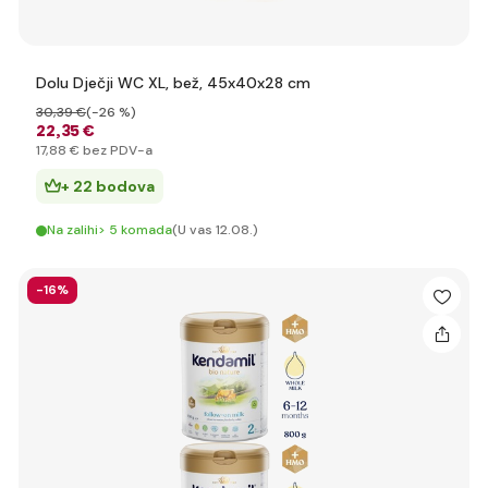
Dolu Dječji WC XL, bež, 45x40x28 cm
30
,39 €
(-26 %)
22
,35 €
17
,88 €
bez PDV-a
+ 22 bodova
Na zalihi> 5 komada
(U vas 12.08.)
-16%