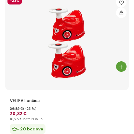
-23%
VELIKA Lončica
26
,32 €
(-23 %)
20
,32 €
16
,25 €
bez PDV-a
+ 20 bodova