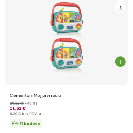
Clementoni Moj prvi radio
20
,22 €
(-43 %)
11
,62 €
9
,29 €
bez PDV-a
+ 11 bodova