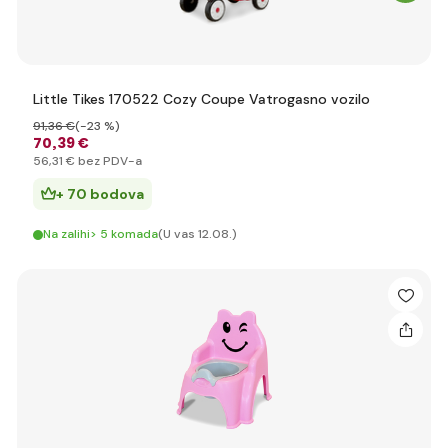
Little Tikes 170522 Cozy Coupe Vatrogasno vozilo
91
,36 €
(-23 %)
70
,39 €
56
,31 €
bez PDV-a
+ 70 bodova
Na zalihi> 5 komada
(U vas 12.08.)