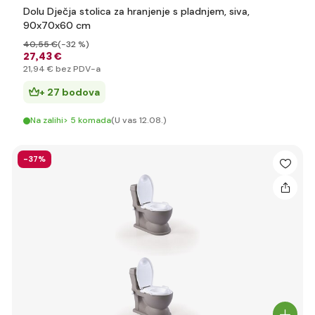
Dolu Dječja stolica za hranjenje s pladnjem, siva,
90x70x60 cm
40
,55 €
(-32 %)
27
,43 €
21
,94 €
bez PDV-a
+ 27 bodova
Na zalihi> 5 komada
(U vas 12.08.)
-37%