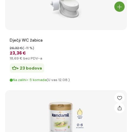
Dječji WC žabica
26
,32 €
(-11 %)
23
,36 €
18
,69 €
bez PDV-a
+ 23 bodova
Na zalihi> 5 komada
(U vas 12.08.)