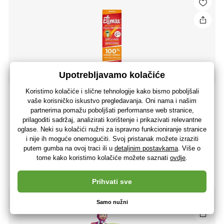
Elimax Učinkovita otopina 100ml + metalni češalj
12
,71 €
10
,17 €
bez PDV-a
+ 12 bodova
Na zalihi> 5 komada
(U vas 12.08.)