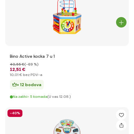
Bino Active kocka 7 u 1
40
,55 €
(-69 %)
12
,51 €
10
,01 €
bez PDV-a
+ 12 bodova
Na zalihi> 5 komada
(U vas 12.08.)
-40%