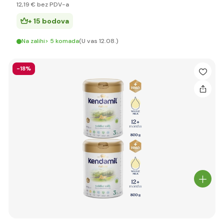
12
,19 €
bez PDV-a
+ 15 bodova
Na zalihi> 5 komada
(U vas 12.08.)
-18%