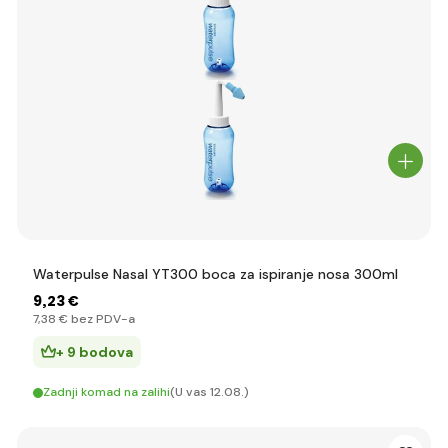
Waterpulse Nasal YT300 boca za ispiranje nosa 300ml
9
,23 €
7
,38 €
bez PDV-a
+ 9 bodova
Zadnji komad na zalihi
(U vas 12.08.)