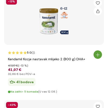
-13%
5.0
(1
)
Kendamil Kozje nastavak mlijeko 2 (800 g) DHA+
47
,37 €
(-13 %)
41
,07 €
32
,86 €
bez PDV-a
+ 41 bodova
Na zalihi> 5 komada
(U vas 12.08.)
-43%