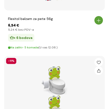
Flexitol balzam za pete 56g
6
,54 €
5
,24 €
bez PDV-a
+ 6 bodova
Na zalihi> 5 komada
(U vas 12.08.)
-11%