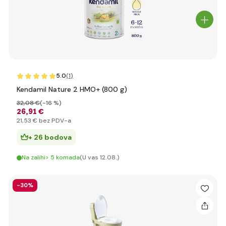
5.0
(1
)
Kendamil Nature 2 HMO+ (800 g)
32
,08 €
(-16 %)
26
,91 €
21
,53 €
bez PDV-a
+ 26 bodova
Na zalihi> 5 komada
(U vas 12.08.)
-30%