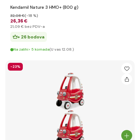
Kendamil Nature 3 HMO+ (800 g)
32
,08 €
(-18 %)
26
,36 €
21
,09 €
bez PDV-a
+ 26 bodova
Na zalihi> 5 komada
(U vas 12.08.)
-23%