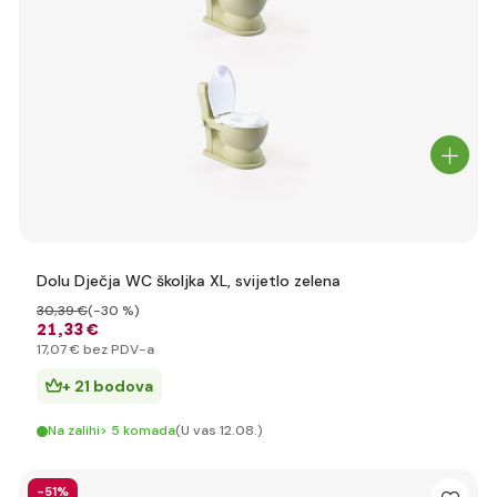
Dolu Dječja WC školjka XL, svijetlo zelena
30
,39 €
(-30 %)
21
,33 €
17
,07 €
bez PDV-a
+ 21 bodova
Na zalihi> 5 komada
(U vas 12.08.)
-51%