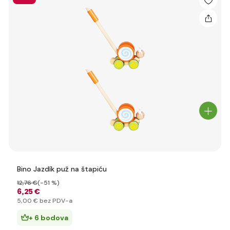
Bino Jazdík puž na štapiću
12
,76 €
(-51 %)
6
,25 €
5
,00 €
bez PDV-a
+ 6 bodova