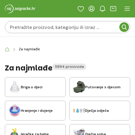
Za najmlađe
Za najmlađe
5894 proizvoda
Briga o djeci
Putovanje s djecom
Hranjenje i dojenje
Dječja odjeća
Igračke za bebe
Dječja soba