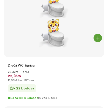
Dječji WC tigrica
26
,32 €
(-15 %)
22
,35 €
17
,88 €
bez PDV-a
+ 22 bodova
Na zalihi> 5 komada
(U vas 12.08.)