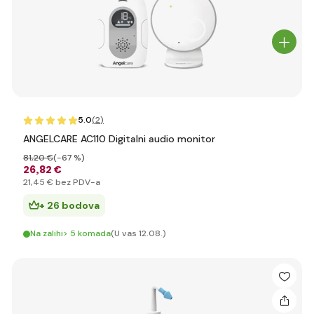
5.0
(2
)
ANGELCARE AC110 Digitalni audio monitor
81
,20 €
(-67 %)
26
,82 €
21
,45 €
bez PDV-a
+ 26 bodova
Na zalihi> 5 komada
(U vas 12.08.)