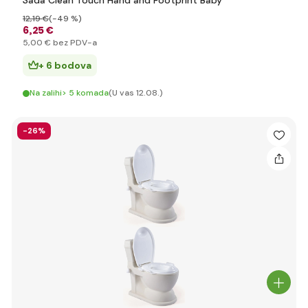
Sada Clean Touch Hand and Footprint Baby
12
,19 €
(-49 %)
6
,25 €
5
,00 €
bez PDV-a
+ 6 bodova
Na zalihi> 5 komada
(U vas 12.08.)
-26%