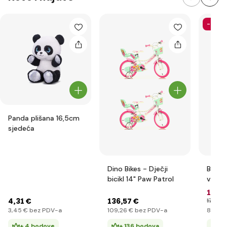
-35%
Panda plišana 16,5cm
sjedeća
Dino Bikes - Dječji
Bestw
bicikl 14" Paw Patrol
vater
76 c
11
,1
4
,31 €
136
,57 €
17
,17 €
3
,45 €
bez PDV-a
109
,26 €
bez PDV-a
8
,93 €
+ 4 bodove
+ 136 bodova
+ 