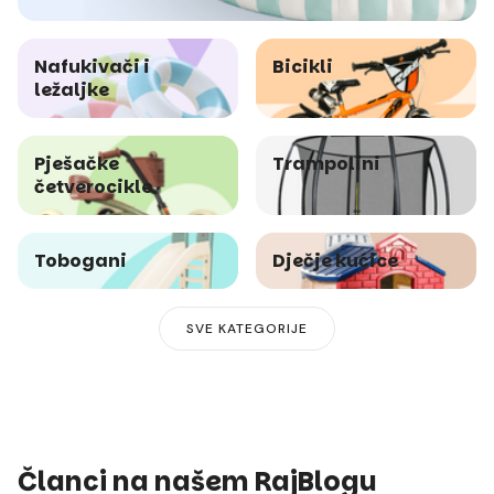
Nafukivači i
Bicikli
ležaljke
Pješačke
Trampolini
četverocikle
Tobogani
Dječje kućice
SVE KATEGORIJE
Članci na našem RajBlogu