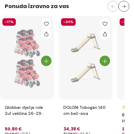
Ponuda izravno za vas
-17%
-34%
-15%
Globber dječje role
DOLONI Tobogan 140
2u1 veličina 26-29
cm bež-siva
BERG 
Pastel Pink - White
Handb
50
,80 €
34
,38 €
167
,6
61
,45 €
(-17 %)
51
,98 €
(-34 %)
197
,82