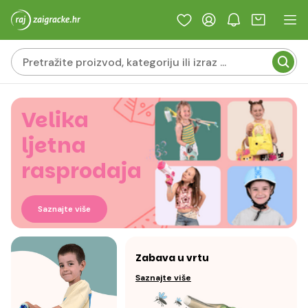
Velika
ljetna
rasprodaja
Saznajte više
Zabava u vrtu
Saznajte više