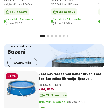
40
,64 €
bez PDV-a
27
,50 €
bez PDV-a
134
,15
+ 50 bodova
+ 34 bodova
+ 
Na zalihi> 5 komada
Na zalihi> 5 komada
Zadn
(U vas 12.08.)
(U vas 12.08.)
(U va
Ljetna zabava
Bazeni
SAZNAJ VIŠE
Bestway Nadzemni bazen kružni Fast
-43%
Set, kartušna filtracija+ljestve
promjer 4,57m x 122 cm
354
,67 €
(-43 %)
203
,15 €
+ 203 bodova
Na zalihi 5 komad/a
(U vas 14.08.)