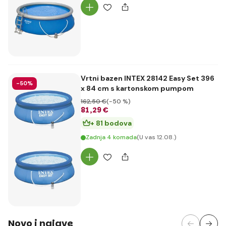
Vrtni bazen INTEX 28142 Easy Set 396
-50%
x 84 cm s kartonskom pumpom
162
,50 €
(-50 %)
81
,29 €
+ 81 bodova
Zadnja 4 komada
(U vas 12.08.)
Novo i najave