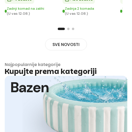
Zadnji komad na zalihi
Zadnja 2 komada
Na za
(U vas 12.08.)
(U vas 12.08.)
(U va
SVE NOVOSTI
Najpopularnije kategorije
Kupujte prema kategoriji
Bazen