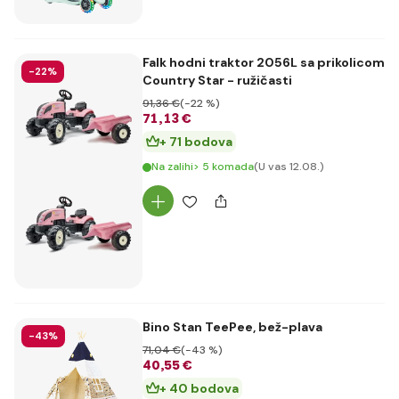
Falk hodni traktor 2056L sa prikolicom
-22%
Country Star - ružičasti
91
,36 €
(-22 %)
71
,13 €
+ 71 bodova
Na zalihi> 5 komada
(U vas 12.08.)
Bino Stan TeePee, bež-plava
-43%
71
,04 €
(-43 %)
40
,55 €
+ 40 bodova