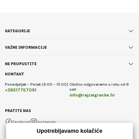
roditelji posežu
da se išta uče.
za tabletom, jer
Vikend avantura
je to najlakši put
može početi!
do tišine.
KATEGORIJE
VAŽNE INFORMACIJE
NE PROPUSTITE
KONTAKT
Ponedjeljak - Petak (9:00 - 15:00)
Obično odgovaramo u roku od 8
sati
+38517757091
info@rajzaigracke.hr
PRATITE NAS
Facebook
Instagram
Hrvatski