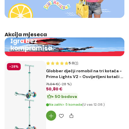
Akcija mjeseca
Igra bez
kompromisa
5.0
(1
)
-28%
Globber dječji romobil na tri kotača -
Primo Lights V2 - Osvijetljeni kotači -
Dark Mint
71
,04 €
(-28 %)
50
,80 €
+ 50 bodova
Na zalihi> 5 komada
(U vas 12.08.)