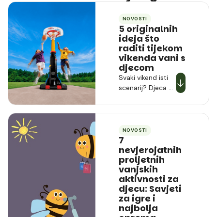
NOVOSTI
5 originalnih
ideja što
raditi tijekom
vikenda vani s
djecom
Svaki vikend isti
scenarij? Djeca se
dosade, a vi
uzalud smišljate
kako ih odvući od
ekrana na svjež
NOVOSTI
zrak. Rješenje nisu
7
nevjerojatnih
skupi izleti, već
proljetnih
pametne
vanjskih
osmišljene igre.
aktivnosti za
Donosimo vam
djecu: Savjeti
pet inovativnih
za igre i
koncepcija koje
najbolja
će vaš vrt ili