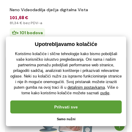
Neno Videodadilja dječja digitalna Vista
101
,68 €
81
,34 €
bez PDV-a
+ 101 bodova
3 - 7 dana
(U vas 19.08.)