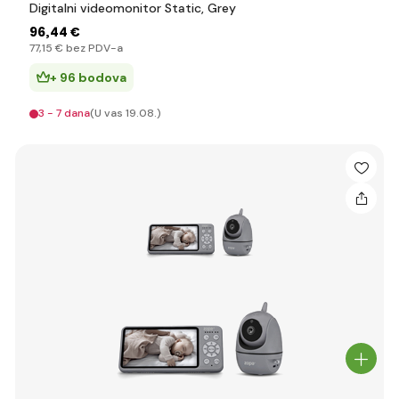
Digitalni videomonitor Static, Grey
96
,44 €
77
,15 €
bez PDV-a
+ 96 bodova
3 - 7 dana
(U vas 19.08.)