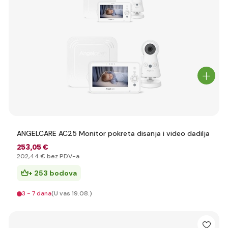
ANGELCARE AC25 Monitor pokreta disanja i video dadilja
253
,05 €
202
,44 €
bez PDV-a
+ 253 bodova
3 - 7 dana
(U vas 19.08.)