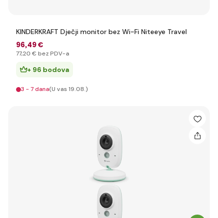
KINDERKRAFT Dječji monitor bez Wi-Fi Niteeye Travel
96
,49 €
77
,20 €
bez PDV-a
+ 96 bodova
3 - 7 dana
(U vas 19.08.)