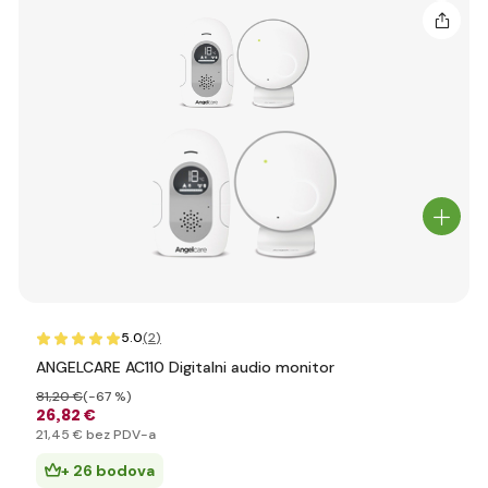
5.0
(2
)
ANGELCARE AC110 Digitalni audio monitor
81
,20 €
(-67 %)
26
,82 €
21
,45 €
bez PDV-a
+ 26 bodova