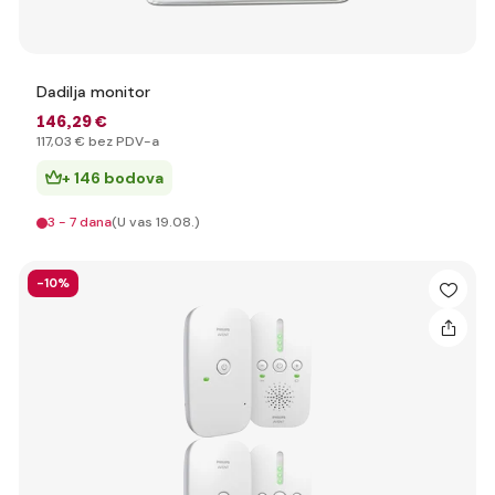
Dadilja monitor
146
,29 €
117
,03 €
bez PDV-a
+ 146 bodova
3 - 7 dana
(U vas 19.08.)
-10%