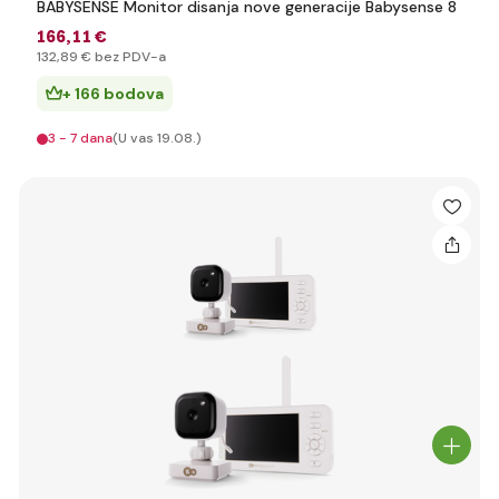
BABYSENSE Monitor disanja nove generacije Babysense 8
166
,11 €
132
,89 €
bez PDV-a
+ 166 bodova
3 - 7 dana
(U vas 19.08.)