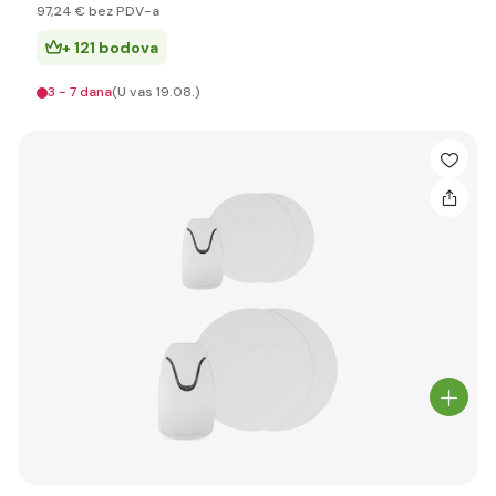
97
,24 €
bez PDV-a
+ 121 bodova
3 - 7 dana
(U vas 19.08.)