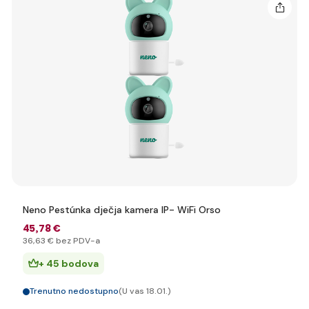
Neno Pestúnka dječja kamera IP- WiFi Orso
45
,78 €
36
,63 €
bez PDV-a
+ 45 bodova
Trenutno nedostupno
(U vas 18.01.)