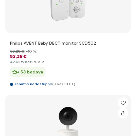
Philips AVENT Baby DECT monitor SCD502
59
,20 €
(-10 %)
53
,28 €
42
,62 €
bez PDV-a
+ 53 bodova
Trenutno nedostupno
(U vas 18.01.)