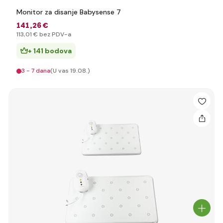
Monitor za disanje Babysense 7
141
,26 €
113
,01 €
bez PDV-a
+ 141 bodova
3 - 7 dana
(U vas 19.08.)