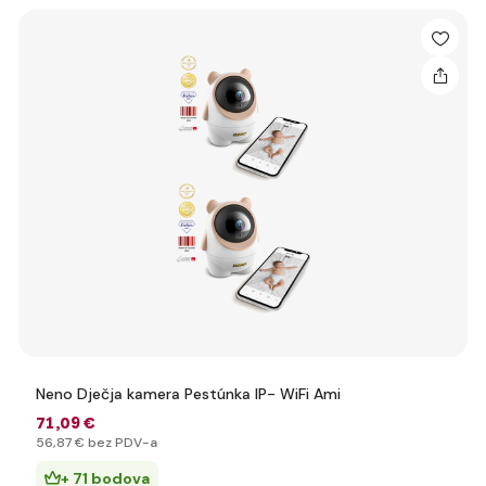
Neno Dječja kamera Pestúnka IP- WiFi Ami
71
,09 €
56
,87 €
bez PDV-a
+ 71 bodova