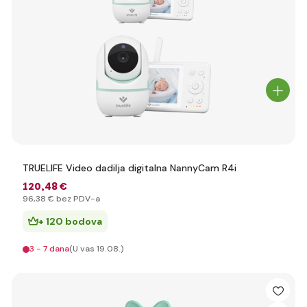
TRUELIFE Video dadilja digitalna NannyCam R4i
120
,48 €
96
,38 €
bez PDV-a
+ 120 bodova
3 - 7 dana
(U vas 19.08.)