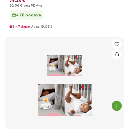
78
,20 €
62
,56 €
bez PDV-a
+ 78 bodova
3 - 7 dana
(U vas 19.08.)