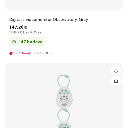
Digitalni videomonitor Observatory, Grey
147
,26 €
117
,80 €
bez PDV-a
+ 147 bodova
3 - 7 dana
(U vas 19.08.)