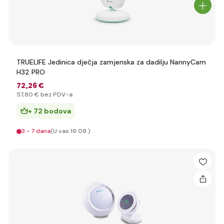
TRUELIFE Jedinica dječja zamjenska za dadilju NannyCam
H32 PRO
72
,26 €
57
,80 €
bez PDV-a
+ 72 bodova
3 - 7 dana
(U vas 19.08.)