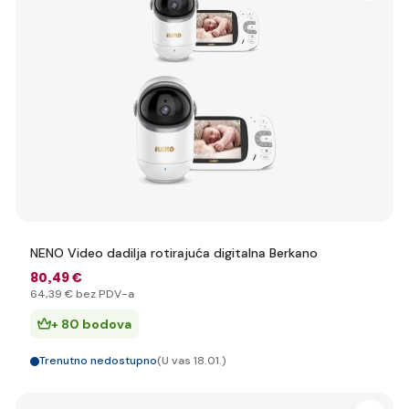
NENO Video dadilja rotirajuća digitalna Berkano
80
,49 €
64
,39 €
bez PDV-a
+ 80 bodova
Trenutno nedostupno
(U vas 18.01.)