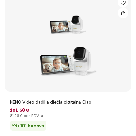
NENO Video dadilja dječja digitalna Ciao
101
,58 €
81
,26 €
bez PDV-a
+ 101 bodova