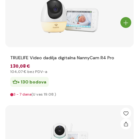
TRUELIFE Video dadilja digitalna NannyCam R4 Pro
130
,08 €
104
,07 €
bez PDV-a
+ 130 bodova
3 - 7 dana
(U vas 19.08.)