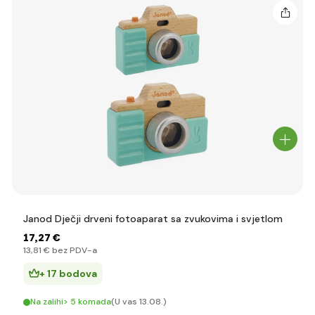
Janod Dječji drveni fotoaparat sa zvukovima i svjetlom
17
,27 €
13
,81 €
bez PDV-a
+ 17 bodova
Na zalihi> 5 komada
(U vas 13.08.)