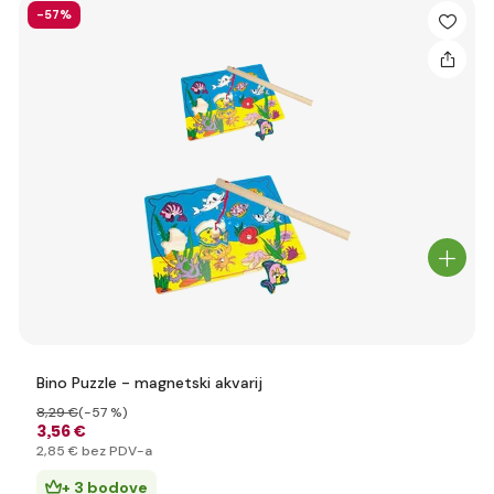
-57%
Bino Puzzle - magnetski akvarij
8
,29 €
(-57 %)
3
,56 €
2
,85 €
bez PDV-a
+ 3 bodove