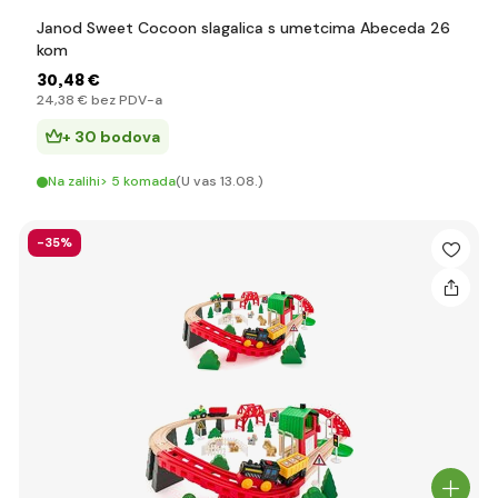
Janod Sweet Cocoon slagalica s umetcima Abeceda 26
kom
30
,48 €
24
,38 €
bez PDV-a
+ 30 bodova
Na zalihi> 5 komada
(U vas 13.08.)
-35%