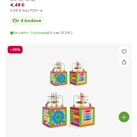
4
,48 €
3
,58 €
bez PDV-a
+ 4 bodove
Na zalihi> 5 komada
(U vas 13.08.)
-49%