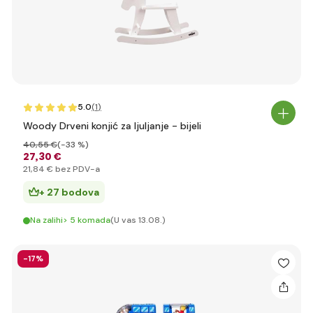
5.0
(1
)
Woody Drveni konjić za ljuljanje - bijeli
40
,55 €
(-33 %)
27
,30 €
21
,84 €
bez PDV-a
+ 27 bodova
Na zalihi> 5 komada
(U vas 13.08.)
-17%