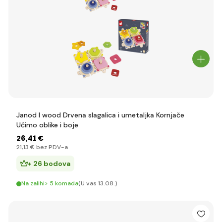
Janod I wood Drvena slagalica i umetaljka Kornjače
Učimo oblike i boje
26
,41 €
21
,13 €
bez PDV-a
+ 26 bodova
Na zalihi> 5 komada
(U vas 13.08.)