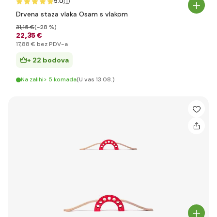
5.0
(1
)
Drvena staza vlaka Osam s vlakom
31
,15 €
(-28 %)
22
,35 €
17
,88 €
bez PDV-a
+ 22 bodova
Na zalihi> 5 komada
(U vas 13.08.)