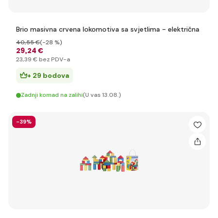
Brio masivna crvena lokomotiva sa svjetlima - električna
40
,55 €
(-28 %)
29
,24 €
23
,39 €
bez PDV-a
+ 29 bodova
Zadnji komad na zalihi
(U vas 13.08.)
-39%