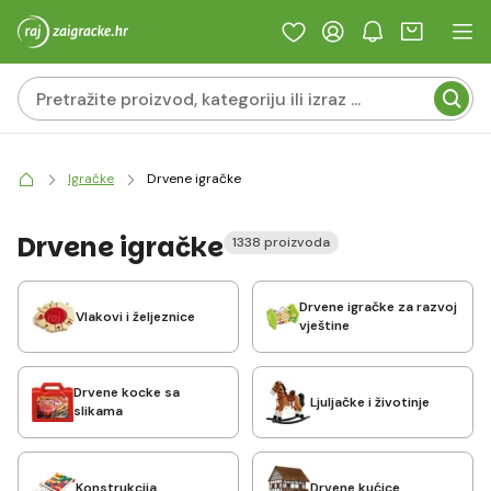
Igračke
Drvene igračke
Drvene igračke
1338 proizvoda
Drvene igračke za razvoj
Vlakovi i željeznice
vještine
Drvene kocke sa
Ljuljačke i životinje
slikama
Konstrukcija
Drvene kućice