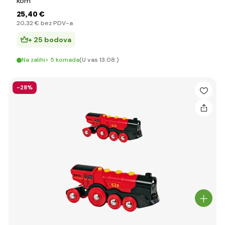
kom
25
,40 €
20
,32 €
bez PDV-a
+ 25 bodova
Na zalihi> 5 komada
(U vas 13.08.)
-28%