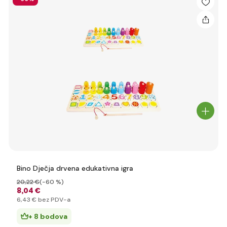
Bino Dječja drvena edukativna igra
20
,22 €
(-60 %)
8
,04 €
6
,43 €
bez PDV-a
+ 8 bodova