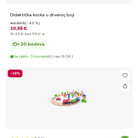
Didaktička kocka u drvenoj boji
40
,55 €
(-49 %)
20
,56 €
16
,45 €
bez PDV-a
+ 20 bodova
Na zalihi> 5 komada
(U vas 13.08.)
-28%