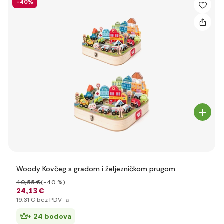
-40%
Woody Kovčeg s gradom i željezničkom prugom
40
,55 €
(-40 %)
24
,13 €
19
,31 €
bez PDV-a
+ 24 bodova