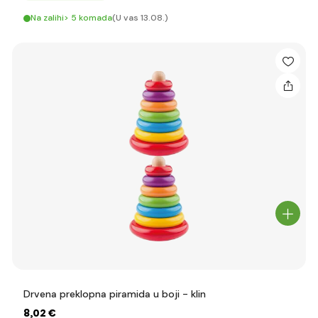
Na zalihi> 5 komada
(U vas 13.08.)
Drvena preklopna piramida u boji - klin
8
,02 €