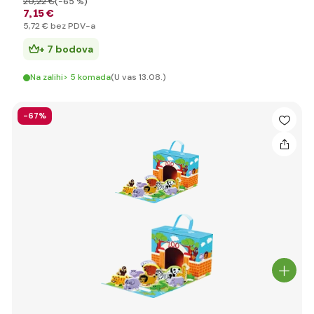
20
,22 €
(-65 %)
7
,15 €
5
,72 €
bez PDV-a
+ 7 bodova
Na zalihi> 5 komada
(U vas 13.08.)
-67%