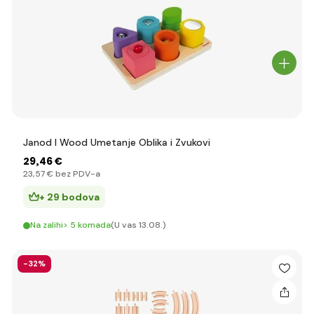
Janod I Wood Umetanje Oblika i Zvukovi
29
,46 €
23
,57 €
bez PDV-a
+ 29 bodova
Na zalihi> 5 komada
(U vas 13.08.)
-32%