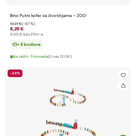
Bino Putni kofer sa životinjama - ZOO
19
,21 €
(-67 %)
6
,25 €
5
,00 €
bez PDV-a
+ 6 bodova
Na zalihi> 5 komada
(U vas 13.08.)
-68%