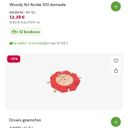
Woody Kit Kocke 100 komada
20
,22 €
(-39 %)
12
,28 €
9
,82 €
bez PDV-a
+ 12 bodova
Na zalihi> 5 komada
(U vas 13.08.)
-10%
Drveni gramofon
4
,97 €
(-10 %)