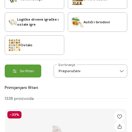
Logičke drvene igračke i
Autići i brodovi
ostale igre
Ostalo
Sortiranje
Svi filteri
Primijenjeni filteri:
1338 proizvoda
-33%