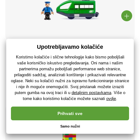
Woody Moderni električni stroj - zeleni
15
,52 €
(-42 %)
9
,02 €
7
,22 €
bez PDV-a
+ 9 bodova
Zadnja 3 komada
(U vas 13.08.)
-36%