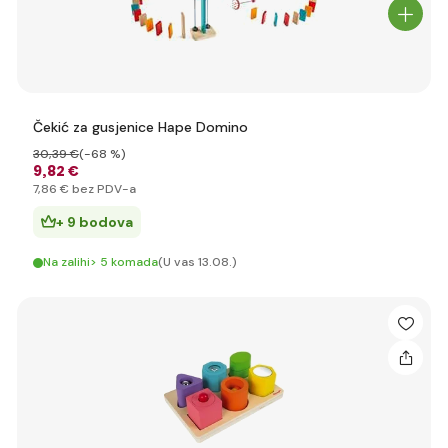
Čekić za gusjenice Hape Domino
30
,39 €
(-68 %)
9
,82 €
7
,86 €
bez PDV-a
+ 9 bodova
Na zalihi> 5 komada
(U vas 13.08.)