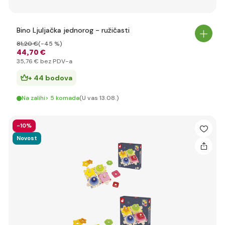
Bino Ljuljačka jednorog - ružičasti
81
,20 €
(-45 %)
44
,70 €
35
,76 €
bez PDV-a
+ 44 bodova
Na zalihi> 5 komada
(U vas 13.08.)
-10%
Novost