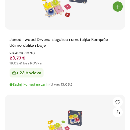
Janod I wood Drvena slagalica i umetaljka Kornjače
Učimo oblike i boje
26
,41 €
(-10 %)
23
,77 €
19
,02 €
bez PDV-a
+ 23 bodova
Zadnji komad na zalihi
(U vas 13.08.)