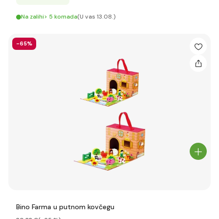
Na zalihi> 5 komada
(U vas 13.08.)
-65%
Bino Farma u putnom kovčegu