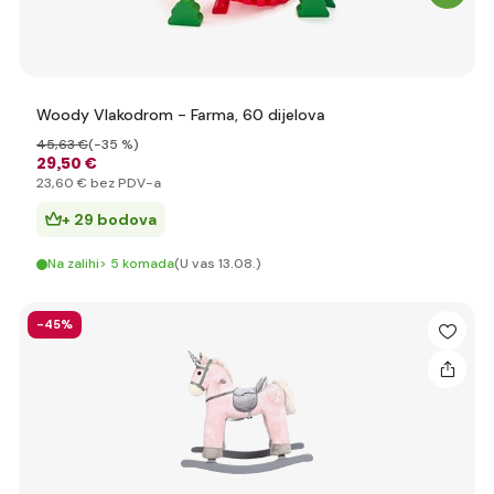
Woody Vlakodrom - Farma, 60 dijelova
45
,63 €
(-35 %)
29
,50 €
23
,60 €
bez PDV-a
+ 29 bodova
Na zalihi> 5 komada
(U vas 13.08.)
-45%