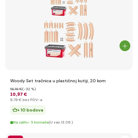
Woody Set tračnica u plastičnoj kutiji, 20 kom
16
,16 €
(-32 %)
10
,97 €
8
,78 €
bez PDV-a
+ 10 bodova
Na zalihi> 5 komada
(U vas 13.08.)