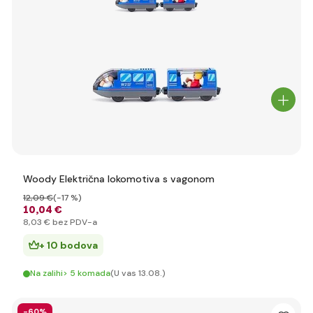
Woody Električna lokomotiva s vagonom
12
,09 €
(-17 %)
10
,04 €
8
,03 €
bez PDV-a
+ 10 bodova
Na zalihi> 5 komada
(U vas 13.08.)
-60%