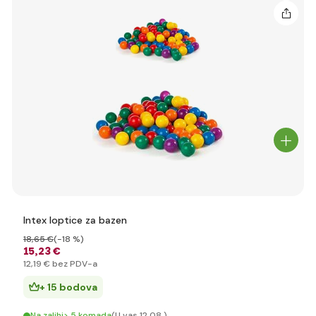
Intex loptice za bazen
18
,65 €
(-18 %)
15
,23 €
12
,19 €
bez PDV-a
+ 15 bodova
Na zalihi> 5 komada
(U vas 12.08.)