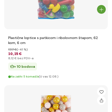
Plastične loptice s patkicom i ribolovnom štapom, 62
kom, 6 cm
17
,17 €
(-41 %)
10
,15 €
8
,12 €
bez PDV-a
+ 10 bodova
Na zalihi 5 komad/a
(U vas 12.08.)