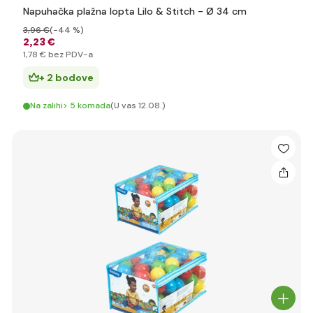
Napuhačka plažna lopta Lilo & Stitch - Ø 34 cm
3
,96 €
(-44 %)
2
,23 €
1
,78 €
bez PDV-a
+ 2 bodove
Na zalihi> 5 komada
(U vas 12.08.)