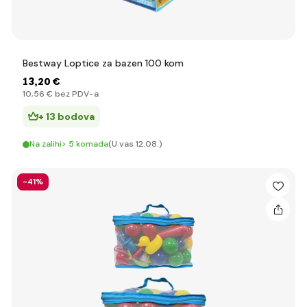
Bestway Loptice za bazen 100 kom
13
,20 €
10
,56 €
bez PDV-a
+ 13 bodova
Na zalihi> 5 komada
(U vas 12.08.)
-41%