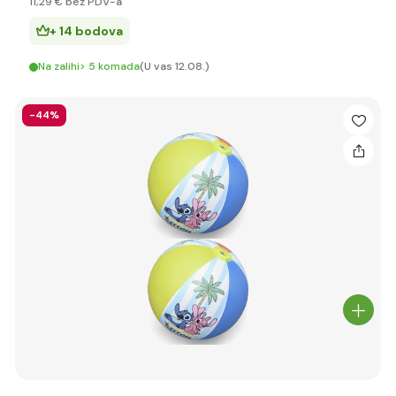
11
,29 €
bez PDV-a
+ 14 bodova
Na zalihi> 5 komada
(U vas 12.08.)
-44%