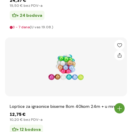
24
,37 €
19
,50 €
bez PDV-a
+ 24 bodova
3 - 7 dana
(U vas 19.08.)
Loptice za igraonice biserne 8cm 40kom 24m + u mreži
12
,75 €
10
,20 €
bez PDV-a
+ 12 bodova