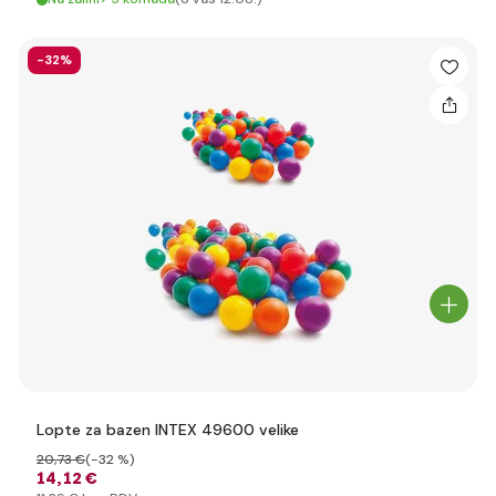
-32%
Lopte za bazen INTEX 49600 velike
20
,73 €
(-32 %)
14
,12 €