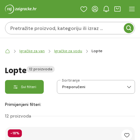
Igračke za van
Igračke za vodu
Lopte
Lopte
12 proizvoda
Sortiranje
Svi filteri
Primijenjeni filteri:
12 proizvoda
-18%