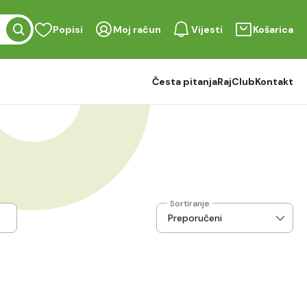
Popisi
Moj račun
Vijesti
Košarica
Česta pitanja
RajClub
Kontakt
Sortiranje