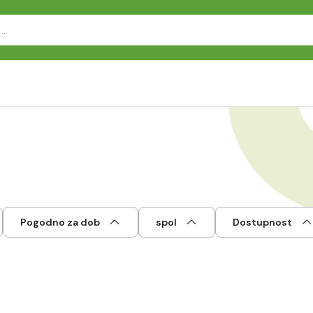
Pogodno za dob
spol
Dostupnost