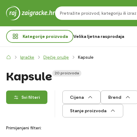
Kategorije
proizvoda
Velika ljetna rasprodaja
Igračke
Dječje oružje
Kapsule
Kapsule
20 proizvoda
Svi filteri
Cijena
Brend
Stanje proizvoda
Primijenjeni filteri: