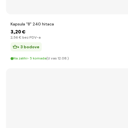
Kapsula "8" 240 hitaca
3
,20 €
2
,56 €
bez PDV-a
+ 3 bodove
Na zalihi> 5 komada
(U vas 12.08.)