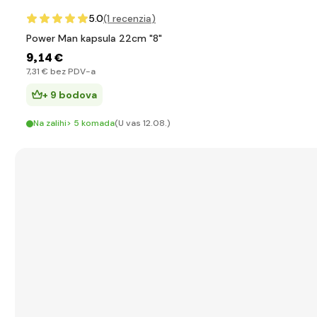
5.0
(1
recenzia
)
Power Man kapsula 22cm "8"
9
,14 €
7
,31 €
bez PDV-a
+ 9 bodova
Na zalihi> 5 komada
(U vas 12.08.)