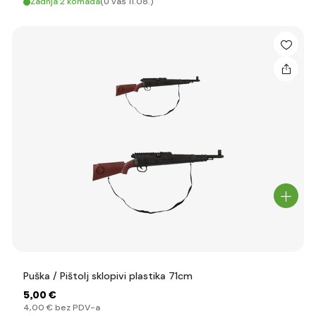
Zadnja 2 komada
(U vas 11.08.)
Puška / Pištolj sklopivi plastika 71cm
5
,00 €
4
,00 €
bez PDV-a