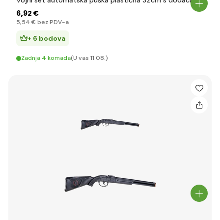
Vojni set automatska puška plastična 32cm s dodacima
6
,92 €
5
,54 €
bez PDV-a
+ 6 bodova
Zadnja 4 komada
(U vas 11.08.)