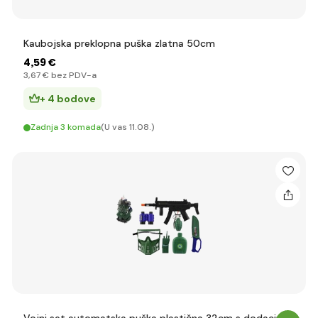
Kaubojska preklopna puška zlatna 50cm
4
,59 €
3
,67 €
bez PDV-a
+ 4 bodove
Zadnja 3 komada
(U vas 11.08.)