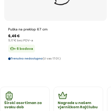
Puška na preklop 67 cm
6
,46 €
5
,17 €
bez PDV-a
+ 6 bodova
Trenutno nedostupno
(U vas 17.01.)
Široki asortiman za
Nagrade u našem
svaku dob
vjerničkom RajClubu