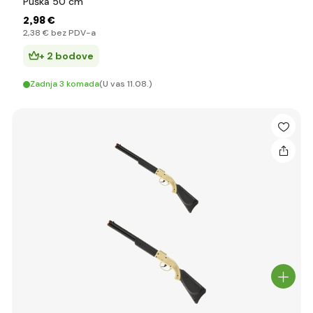
Puška 50 cm
2
,98 €
2
,38 €
bez PDV-a
+ 2 bodove
Zadnja 3 komada
(U vas 11.08.)