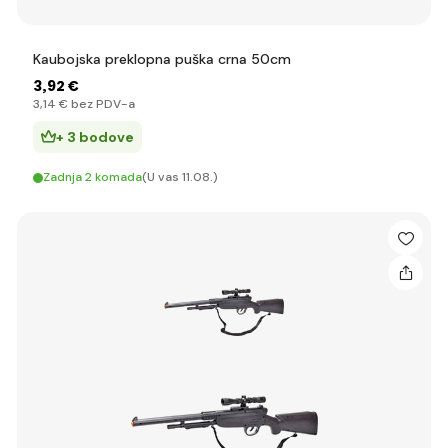
Kaubojska preklopna puška crna 50cm
3
,92 €
3
,14 €
bez PDV-a
+ 3 bodove
Zadnja 2 komada
(U vas 11.08.)