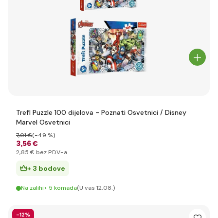
Trefl Puzzle 100 dijelova - Poznati Osvetnici / Disney
Marvel Osvetnici
7
,01 €
(-49 %)
3
,56 €
2
,85 €
bez PDV-a
+ 3 bodove
Na zalihi> 5 komada
(U vas 12.08.)
-12%