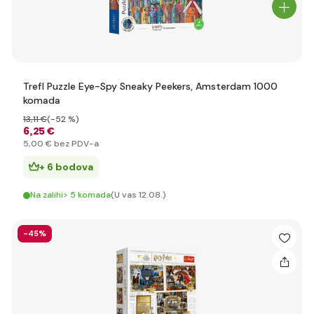
Trefl Puzzle Eye-Spy Sneaky Peekers, Amsterdam 1000
komada
13
,11 €
(-52 %)
6
,25 €
5
,00 €
bez PDV-a
+ 6 bodova
Na zalihi> 5 komada
(U vas 12.08.)
-45%