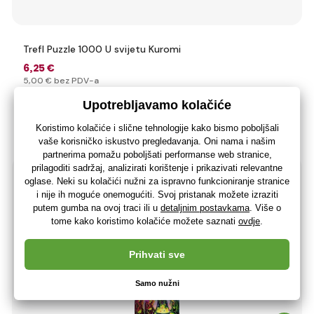
Trefl Puzzle 1000 U svijetu Kuromi
6
,25 €
5
,00 €
bez PDV-a
+ 6 bodova
Na zalihi> 5 komada
(U vas 12.08.)