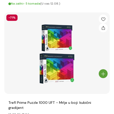
Na zalihi> 5 komada
(U vas 12.08.)
-71%
Trefl Prime Puzzle 1000 UFT - Mrlje u boji: kubični
gradijent