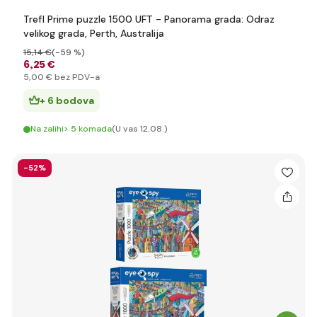
Trefl Prime puzzle 1500 UFT - Panorama grada: Odraz
velikog grada, Perth, Australija
15
,14 €
(-59 %)
6
,25 €
5
,00 €
bez PDV-a
+ 6 bodova
Na zalihi> 5 komada
(U vas 12.08.)
-52%