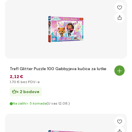
Trefl Glitter Puzzle 100 Gabbyjeva kućica za lutke
2
,12 €
1
,70 €
bez PDV-a
+ 2 bodove
Na zalihi> 5 komada
(U vas 12.08.)