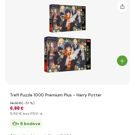
Trefl Puzzle 1000 Premium Plus - Harry Potter
14
,13 €
(-51 %)
6
,88 €
5
,50 €
bez PDV-a
+ 6 bodova