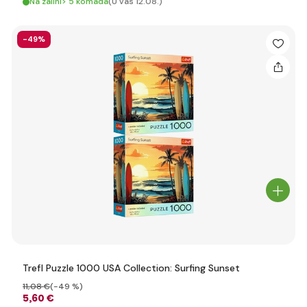
Na zalihi> 5 komada
(U vas 12.08.)
-49%
Trefl Puzzle 1000 USA Collection: Surfing Sunset
11
,08 €
(-49 %)
5
,60 €