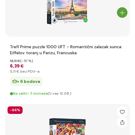
Trefl Prime puzzle 1000 UFT - Romantični zalazak sunca:
Eiffelov toranj u Parizu, Francuska
13
,11 €
(-51 %)
6
,39 €
5
,11 €
bez PDV-a
+ 6 bodova
Na zalihi> 5 komada
(U vas 12.08.)
-66%