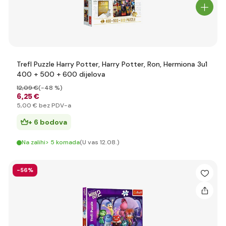
Trefl Puzzle Harry Potter, Harry Potter, Ron, Hermiona 3u1
400 + 500 + 600 dijelova
12
,09 €
(-48 %)
6
,25 €
5
,00 €
bez PDV-a
+ 6 bodova
Na zalihi> 5 komada
(U vas 12.08.)
-56%