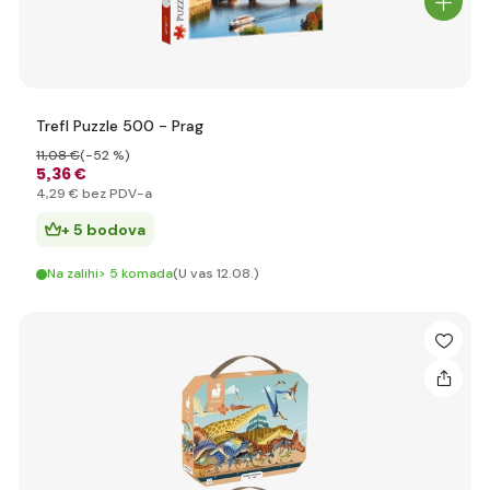
Trefl Puzzle 500 - Prag
11
,08 €
(-52 %)
5
,36 €
4
,29 €
bez PDV-a
+ 5 bodova
Na zalihi> 5 komada
(U vas 12.08.)