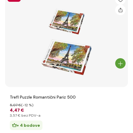
Trefl Puzzle Romantični Pariz 500
5
,07 €
(-12 %)
4
,47 €
3
,57 €
bez PDV-a
+ 4 bodove