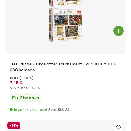
Trefl Puzzle Harry Potter Tournament 3v1 400 + 500 +
600 komada
13
,11 €
(-45 %)
7
,15 €
5
,72 €
bez PDV-a
+ 7 bodova
Na zalihi> 5 komada
(U vas 12.08.)
-51%