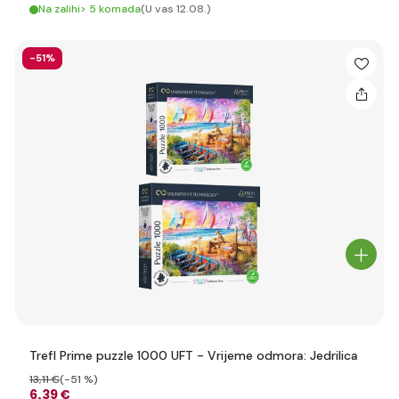
Na zalihi> 5 komada
(U vas 12.08.)
-51%
Trefl Prime puzzle 1000 UFT - Vrijeme odmora: Jedrilica
13
,11 €
(-51 %)
6
,39 €