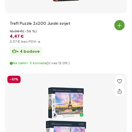
Trefl Puzzle 2x200 Jurski svijet
10
,06 €
(-56 %)
4
,47 €
3
,57 €
bez PDV-a
+ 4 bodove
Na zalihi> 5 komada
(U vas 12.08.)
-51%