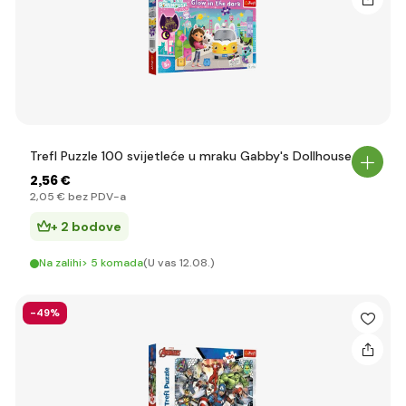
Trefl Puzzle 100 svijetleće u mraku Gabby's Dollhouse
2
,56 €
2
,05 €
bez PDV-a
+ 2 bodove
Na zalihi> 5 komada
(U vas 12.08.)
-49%