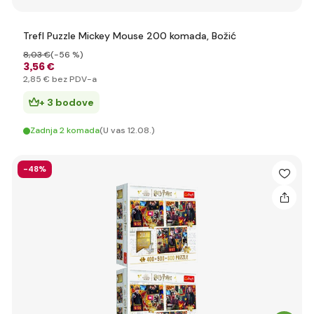
Trefl Puzzle Mickey Mouse 200 komada, Božić
8
,03 €
(-56 %)
3
,56 €
2
,85 €
bez PDV-a
+ 3 bodove
Zadnja 2 komada
(U vas 12.08.)
-48%