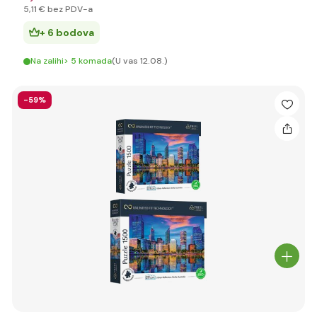
5
,11 €
bez PDV-a
+ 6 bodova
Na zalihi> 5 komada
(U vas 12.08.)
-59%