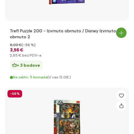
Trefl Puzzle 200 - Izvrnuto obrnuto / Disney Izvrnuto
obrnuto 2
8
,03 €
(-56 %)
3
,56 €
2
,85 €
bez PDV-a
+ 3 bodove
Na zalihi> 5 komada
(U vas 12.08.)
-56%