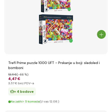
Trefl Prime puzzle 1000 UFT - Prskanje u boji: sladoled i
bomboni
13
,11 €
(-66 %)
4
,47 €
3
,57 €
bez PDV-a
+ 4 bodove
Na zalihi> 5 komada
(U vas 12.08.)