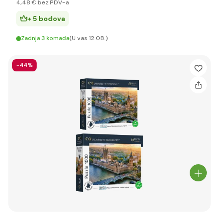
4
,48 €
bez PDV-a
+ 5 bodova
Zadnja 3 komada
(U vas 12.08.)
-44%