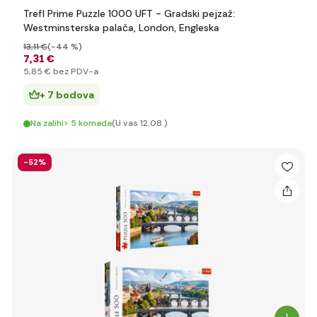
Trefl Prime Puzzle 1000 UFT - Gradski pejzaž:
Westminsterska palača, London, Engleska
13
,11 €
(-44 %)
7
,31 €
5
,85 €
bez PDV-a
+ 7 bodova
Na zalihi> 5 komada
(U vas 12.08.)
-52%