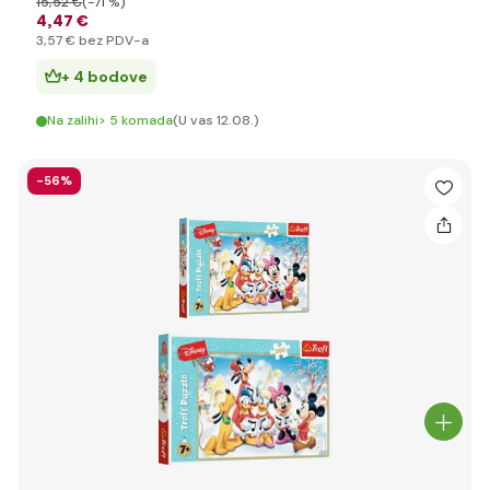
15
,52 €
(-71 %)
4
,47 €
3
,57 €
bez PDV-a
+ 4 bodove
Na zalihi> 5 komada
(U vas 12.08.)
-56%