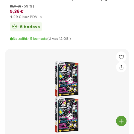
13
,11 €
(-59 %)
5
,36 €
4
,29 €
bez PDV-a
+ 5 bodova
Na zalihi> 5 komada
(U vas 12.08.)