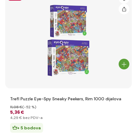
Trefl Puzzle Eye-Spy Sneaky Peekers, Rim 1000 dijelova
11
,08 €
(-52 %)
5
,36 €
4
,29 €
bez PDV-a
+ 5 bodova