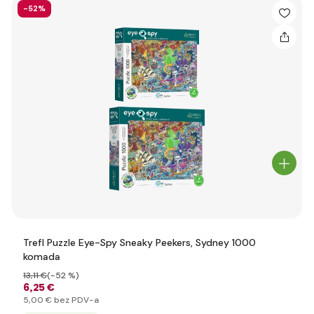
-52%
Trefl Puzzle Eye-Spy Sneaky Peekers, Sydney 1000
komada
13
,11 €
(-52 %)
6
,25 €
5
,00 €
bez PDV-a