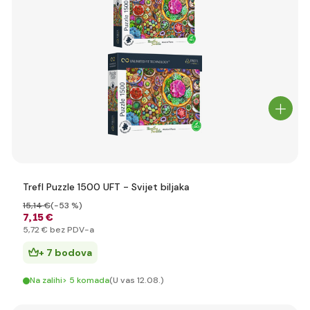
Trefl Puzzle 1500 UFT - Svijet biljaka
15
,14 €
(-53 %)
7
,15 €
5
,72 €
bez PDV-a
+ 7 bodova
Na zalihi> 5 komada
(U vas 12.08.)