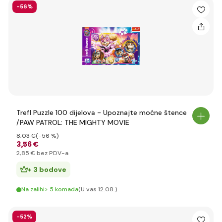
-56%
Trefl Puzzle 100 dijelova - Upoznajte moćne štence
/PAW PATROL: THE MIGHTY MOVIE
8
,03 €
(-56 %)
3
,56 €
2
,85 €
bez PDV-a
+ 3 bodove
Na zalihi> 5 komada
(U vas 12.08.)
-52%