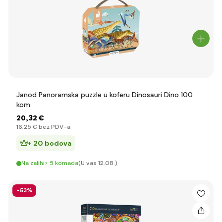
Janod Panoramska puzzle u koferu Dinosauri Dino 100
kom
20
,32 €
16
,25 €
bez PDV-a
+ 20 bodova
Na zalihi> 5 komada
(U vas 12.08.)
-53%