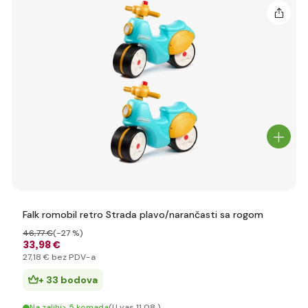
Falk romobil retro Strada plavo/narančasti sa rogom
46
,77 €
(-27 %)
33
,98 €
27
,18 €
bez PDV-a
+ 33 bodova
Na zalihi> 5 komada
(U vas 11.08.)