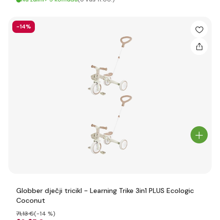
-14%
Globber dječji tricikl - Learning Trike 3in1 PLUS Ecologic
Coconut
71
,13 €
(-14 %)