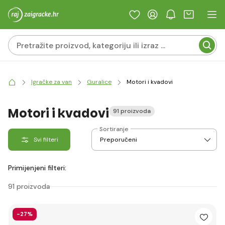
Igračke za van
Guralice
Motori i kvadovi
Motori i kvadovi
91 proizvoda
Sortiranje
Svi filteri
Primijenjeni filteri:
91 proizvoda
-27%