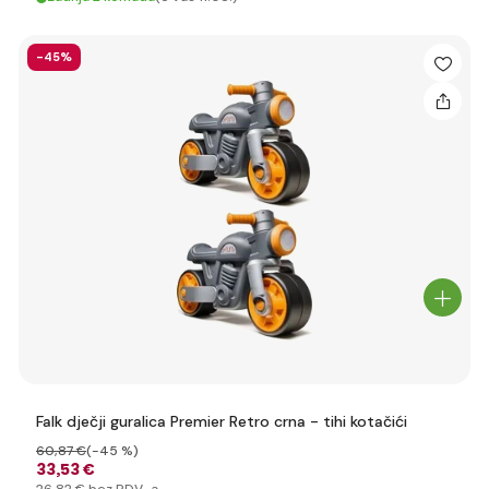
-45%
Falk dječji guralica Premier Retro crna - tihi kotačići
60
,87 €
(-45 %)
33
,53 €