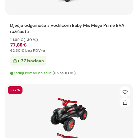
Dječja odgurnuća s vodilicom Baby Mix Mega Prime EVA
ružičasta
111
,69 €
(-30 %)
77
,88 €
62
,30 €
bez PDV-a
+ 77 bodova
Zadnji komad na zalihi
(U vas 11.08.)
-22%