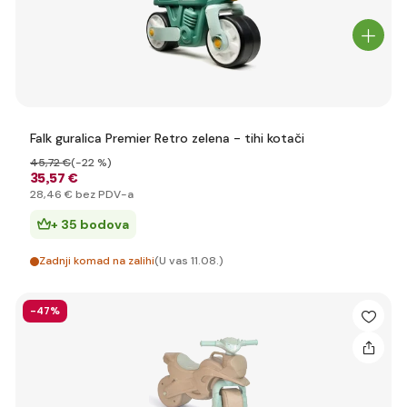
Falk guralica Premier Retro zelena - tihi kotači
45
,72 €
(-22 %)
35
,57 €
28
,46 €
bez PDV-a
+ 35 bodova
Zadnji komad na zalihi
(U vas 11.08.)
-47%