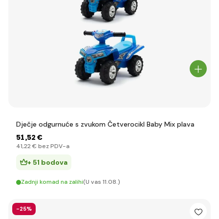
Dječje odgurnuće s zvukom Četverocikl Baby Mix plava
51
,52 €
41
,22 €
bez PDV-a
+ 51 bodova
Zadnji komad na zalihi
(U vas 11.08.)
-25%