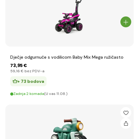
Dječje odgurnuće s vodilicom Baby Mix Mega ružičasto
73
,95 €
59
,16 €
bez PDV-a
+ 73 bodova
Zadnja 2 komada
(U vas 11.08.)