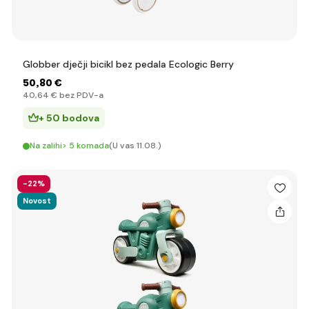
Globber dječji bicikl bez pedala Ecologic Berry
50
,80 €
40
,64 €
bez PDV-a
+ 50 bodova
Na zalihi> 5 komada
(U vas 11.08.)
-22%
Novost