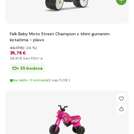
Falk Baby Moto Street Champion s tihim gumenim
kotačima - plavo
46
,77 €
(-24 %)
35
,76 €
28
,61 €
bez PDV-a
+ 35 bodova
Na zalihi> 5 komada
(U vas 11.08.)