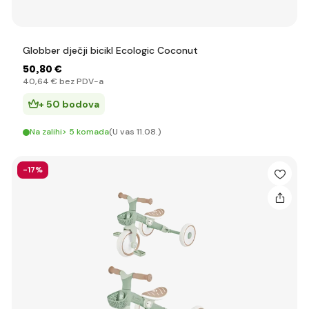
Globber dječji bicikl Ecologic Coconut
50
,80 €
40
,64 €
bez PDV-a
+ 50 bodova
Na zalihi> 5 komada
(U vas 11.08.)
-17%