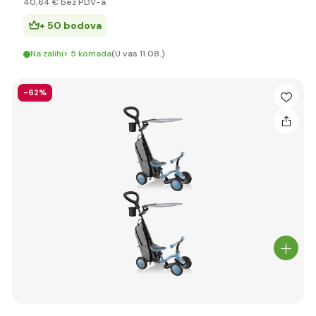
40
,64 €
bez PDV-a
+ 50 bodova
Na zalihi> 5 komada
(U vas 11.08.)
-62%