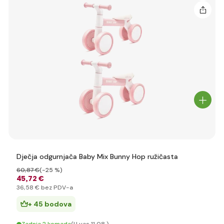
Dječja odgurnjača Baby Mix Bunny Hop ružičasta
60
,87 €
(-25 %)
45
,72 €
36
,58 €
bez PDV-a
+ 45 bodova