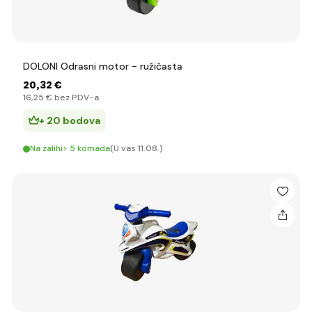
DOLONI Odrasni motor - ružičasta
20
,32 €
16
,25 €
bez PDV-a
+ 20 bodova
Na zalihi> 5 komada
(U vas 11.08.)