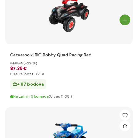
Četverocikl BIG Bobby Quad Racing Red
111
,69 €
(-22 %)
87
,39 €
69
,91 €
bez PDV-a
+ 87 bodova
Na zalihi> 5 komada
(U vas 11.08.)