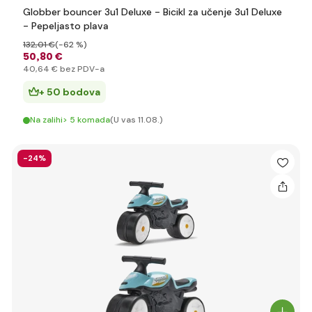
Globber bouncer 3u1 Deluxe - Bicikl za učenje 3u1 Deluxe
- Pepeljasto plava
132
,01 €
(-62 %)
50
,80 €
40
,64 €
bez PDV-a
+ 50 bodova
Na zalihi> 5 komada
(U vas 11.08.)
-24%