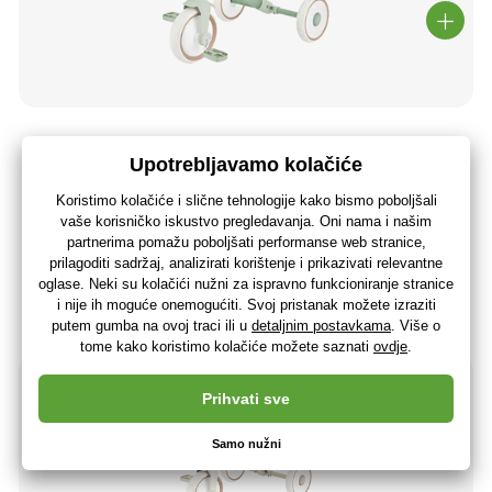
Globber dječji tricikl - Learning Trike 2in1 PLUS Ecologic
Pistachio
60
,97 €
(-17 %)
50
,80 €
40
,64 €
bez PDV-a
+ 50 bodova
Na zalihi> 5 komada
(U vas 11.08.)
-17%