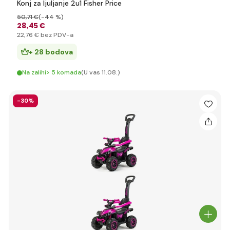
Konj za ljuljanje 2u1 Fisher Price
50
,71 €
(-44 %)
28
,45 €
22
,76 €
bez PDV-a
+ 28 bodova
Na zalihi> 5 komada
(U vas 11.08.)
-30%