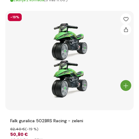
Zadnja 2 komada
(U vas 11.08.)
-19%
Falk guralica 502BRS Racing - zeleni
62
,40 €
(-19 %)
50
,80 €