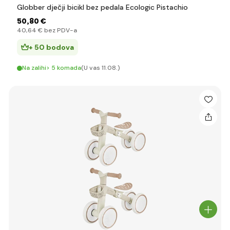
Globber dječji bicikl bez pedala Ecologic Pistachio
50
,80 €
40
,64 €
bez PDV-a
+ 50 bodova
Na zalihi> 5 komada
(U vas 11.08.)