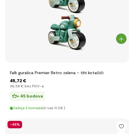
Falk guralica Premier Retro zelena - tihi kotačići
45
,72 €
36
,58 €
bez PDV-a
+ 45 bodova
Zadnja 3 komada
(U vas 11.08.)
-45%