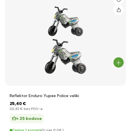
Reflektor Enduro Yupee Police veliki
25
,40 €
20
,32 €
bez PDV-a
+ 25 bodova
Zadnja 2 komada
(U vas 11.08.)