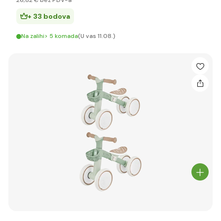
26
,82 €
bez PDV-a
+ 33 bodova
Na zalihi> 5 komada
(U vas 11.08.)