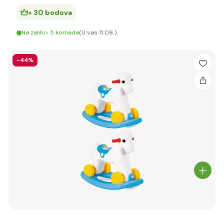
+ 30 bodova
Na zalihi> 5 komada
(U vas 11.08.)
-44%