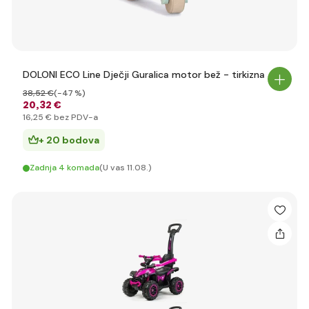
DOLONI ECO Line Dječji Guralica motor bež - tirkizna
38
,52 €
(-47 %)
20
,32 €
16
,25 €
bez PDV-a
+ 20 bodova
Zadnja 4 komada
(U vas 11.08.)