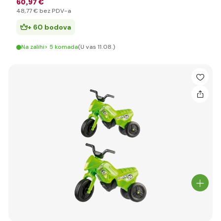
60
,97 €
48
,77 €
bez PDV-a
+ 60 bodova
Na zalihi> 5 komada
(U vas 11.08.)