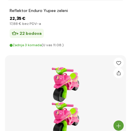
Reflektor Enduro Yupee zeleni
22
,35 €
17
,88 €
bez PDV-a
+ 22 bodova
Zadnja 3 komada
(U vas 11.08.)