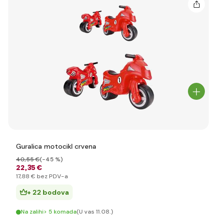
Guralica motocikl crvena
40
,55 €
(-45 %)
22
,35 €
17
,88 €
bez PDV-a
+ 22 bodova
Na zalihi> 5 komada
(U vas 11.08.)