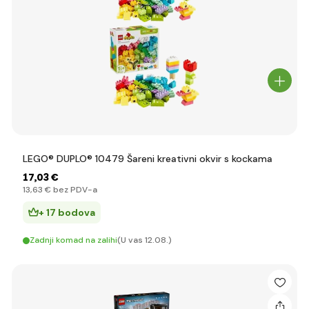
LEGO® DUPLO® 10479 Šareni kreativni okvir s kockama
17
,03 €
13
,63 €
bez PDV-a
+ 17 bodova
Zadnji komad na zalihi
(U vas 12.08.)