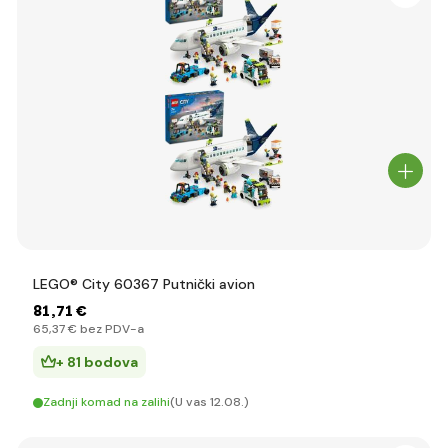
LEGO® City 60367 Putnički avion
81
,71 €
65
,37 €
bez PDV-a
+ 81 bodova
Zadnji komad na zalihi
(U vas 12.08.)