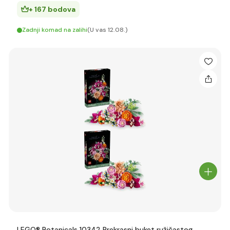
+ 167 bodova
Zadnji komad na zalihi
(U vas 12.08.)
LEGO® Botanicals 10342 Prekrasni buket ružičastog