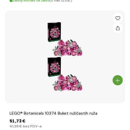
Zadnji komad na zalihi
(U vas 12.08.)
LEGO® Botanicals 10374 Buket ružičastih ruža
51
,73 €
41
,38 €
bez PDV-a