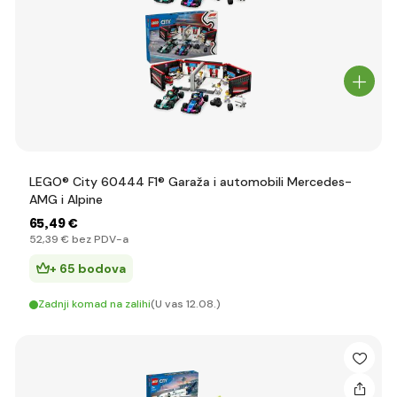
LEGO® City 60444 F1® Garaža i automobili Mercedes-
AMG i Alpine
65
,49 €
52
,39 €
bez PDV-a
+ 65 bodova
Zadnji komad na zalihi
(U vas 12.08.)