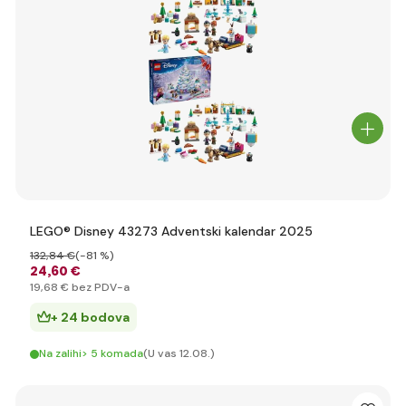
LEGO® Disney 43273 Adventski kalendar 2025
132
,84 €
(-81 %)
24
,60 €
19
,68 €
bez PDV-a
+ 24 bodova
Na zalihi> 5 komada
(U vas 12.08.)