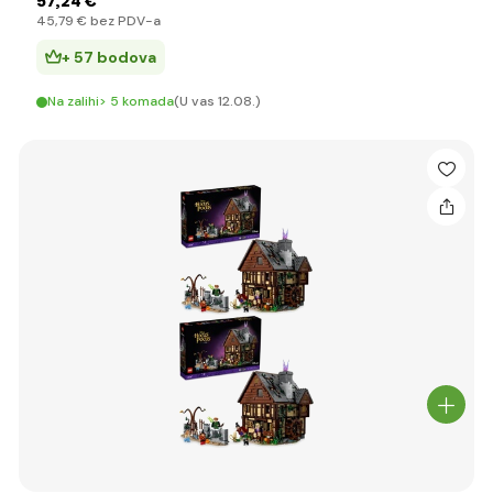
57
,24 €
45
,79 €
bez PDV-a
+ 57 bodova
Na zalihi> 5 komada
(U vas 12.08.)