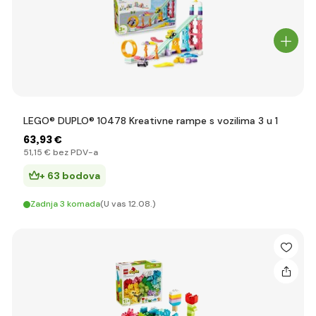
LEGO® DUPLO® 10478 Kreativne rampe s vozilima 3 u 1
63
,93 €
51
,15 €
bez PDV-a
+ 63 bodova
Zadnja 3 komada
(U vas 12.08.)