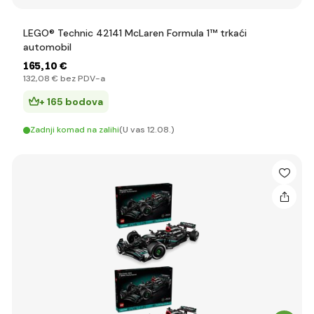
LEGO® Technic 42141 McLaren Formula 1™ trkaći
automobil
165
,10 €
132
,08 €
bez PDV-a
+ 165 bodova
Zadnji komad na zalihi
(U vas 12.08.)