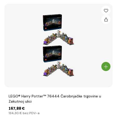
LEGO® Harry Potter™ 76444 Čarobnjačke trgovine u
Zakutnoj ulici
167
,88 €
134
,30 €
bez PDV-a