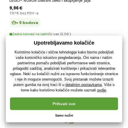
LEGO® 40808 Uskrsni zeko i skupljanje jaja
9
,96 €
7
,97 €
bez PDV-a
+ 9 bodova
Zadnji komad na zalihi
(U vas 12.08.)