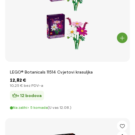
LEGO® Botanicals 11514 Cvjetovi krasuljka
12
,82 €
10
,25 €
bez PDV-a
+ 12 bodova
Na zalihi> 5 komada
(U vas 12.08.)