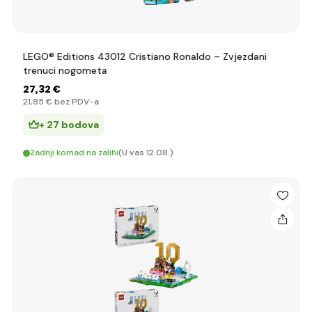
LEGO® Editions 43012 Cristiano Ronaldo – Zvjezdani
trenuci nogometa
27
,32 €
21
,85 €
bez PDV-a
+ 27 bodova
Zadnji komad na zalihi
(U vas 12.08.)