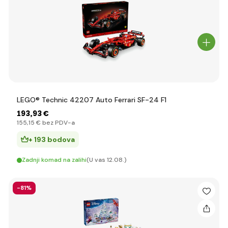
LEGO® Technic 42207 Auto Ferrari SF-24 F1
193
,93 €
155
,15 €
bez PDV-a
+ 193 bodova
Zadnji komad na zalihi
(U vas 12.08.)
-81%