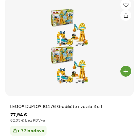
LEGO® DUPLO® 10476 Gradilište i vozila 3 u 1
77
,94 €
62
,35 €
bez PDV-a
+ 77 bodova