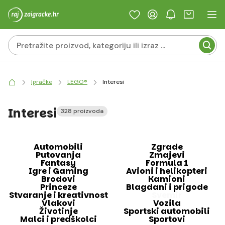
Igračke
LEGO®
Interesi
Interesi
328 proizvoda
Automobili
Zgrade
Putovanja
Zmajevi
Fantasy
Formula 1
Igre i Gaming
Avioni i helikopteri
Brodovi
Kamioni
Princeze
Blagdani i prigode
Stvaranje i kreativnost
Svemir
Vlakovi
Vozila
Životinje
Sportski automobili
Malci i predškolci
Sportovi