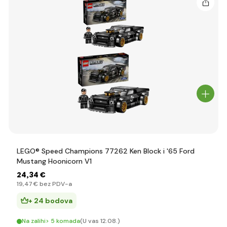
LEGO® Speed Champions 77262 Ken Block i '65 Ford
Mustang Hoonicorn V1
24
,34 €
19
,47 €
bez PDV-a
+ 24 bodova
Na zalihi> 5 komada
(U vas 12.08.)