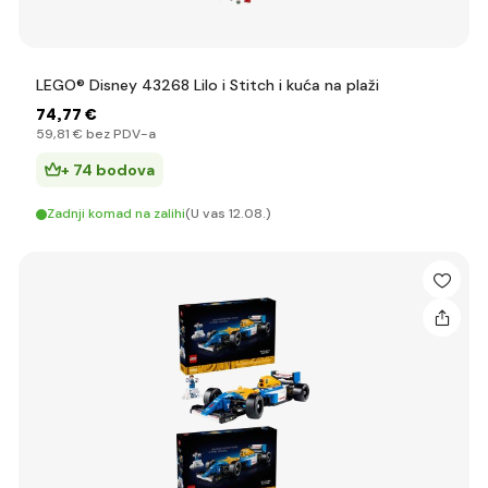
LEGO® Disney 43268 Lilo i Stitch i kuća na plaži
74
,77 €
59
,81 €
bez PDV-a
+ 74 bodova
Zadnji komad na zalihi
(U vas 12.08.)