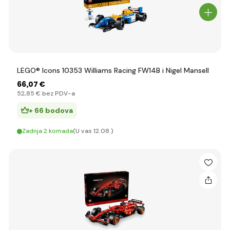
LEGO® Icons 10353 Williams Racing FW14B i Nigel Mansell
66
,07 €
52
,85 €
bez PDV-a
+ 66 bodova
Zadnja 2 komada
(U vas 12.08.)