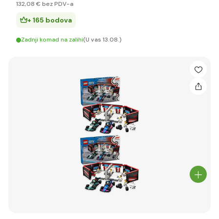
132
,08 €
bez PDV-a
+ 165 bodova
Zadnji komad na zalihi
(U vas 13.08.)