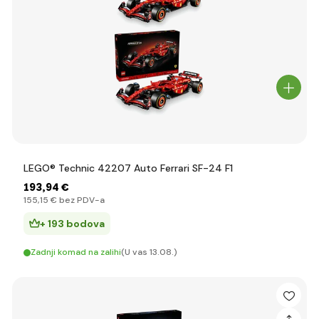
LEGO® Technic 42207 Auto Ferrari SF-24 F1
193
,94 €
155
,15 €
bez PDV-a
+ 193 bodova
Zadnji komad na zalihi
(U vas 13.08.)