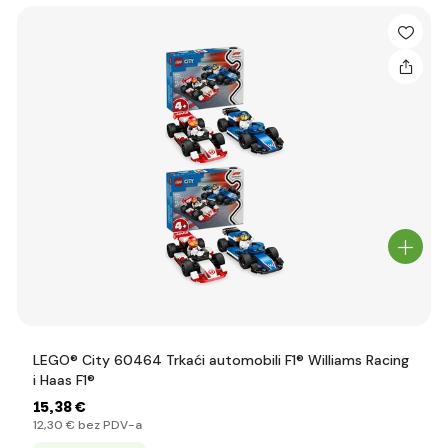
LEGO® City 60464 Trkaći automobili F1® Williams Racing
i Haas F1®
15
,38 €
12
,30 €
bez PDV-a