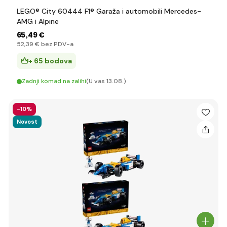
LEGO® City 60444 F1® Garaža i automobili Mercedes-
AMG i Alpine
65
,49 €
52
,39 €
bez PDV-a
+ 65 bodova
Zadnji komad na zalihi
(U vas 13.08.)
-10%
Novost