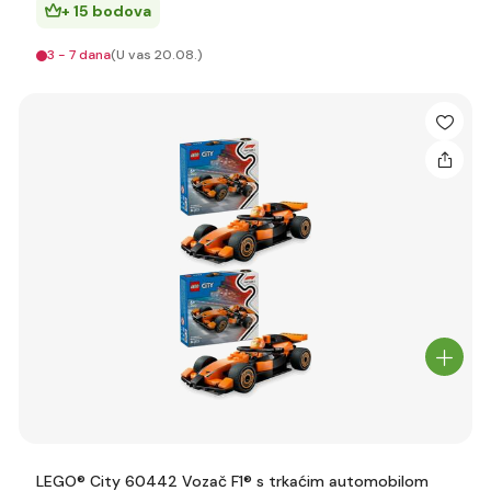
+ 15 bodova
3 - 7 dana
(U vas 20.08.)
LEGO® City 60442 Vozač F1® s trkaćim automobilom