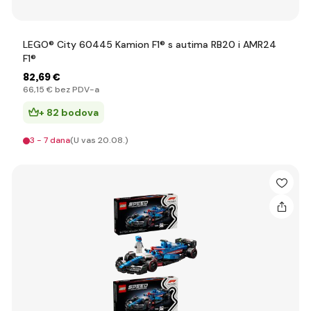
LEGO® City 60445 Kamion F1® s autima RB20 i AMR24
F1®
82
,69 €
66
,15 €
bez PDV-a
+ 82 bodova
3 - 7 dana
(U vas 20.08.)