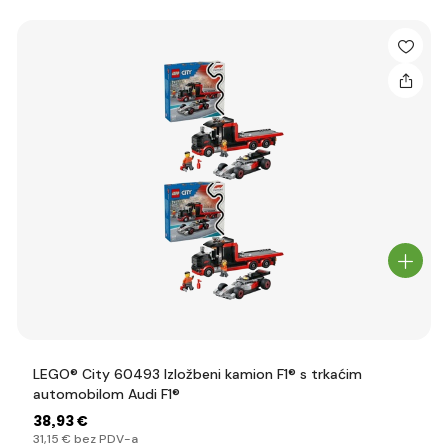
LEGO® City 60493 Izložbeni kamion F1® s trkaćim
automobilom Audi F1®
38
,93 €
31
,15 €
bez PDV-a