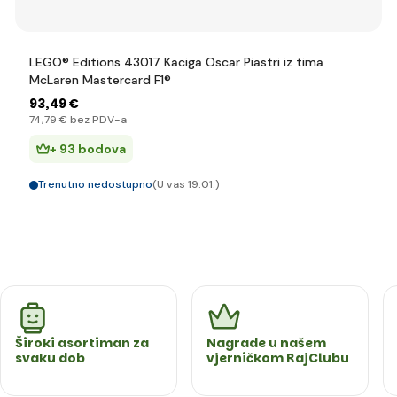
LEGO® Editions 43017 Kaciga Oscar Piastri iz tima
McLaren Mastercard F1®
93
,49 €
74
,79 €
bez PDV-a
+ 93 bodova
Trenutno nedostupno
(U vas 19.01.)
Široki asortiman za
Nagrade u našem
svaku dob
vjerničkom RajClubu