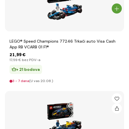
LEGO® Speed Champions 77246 Trkaći auto Visa Cash
App RB VCARB 01 F1®
21
,99 €
17
,59 €
bez PDV-a
+ 21 bodova
3 - 7 dana
(U vas 20.08.)