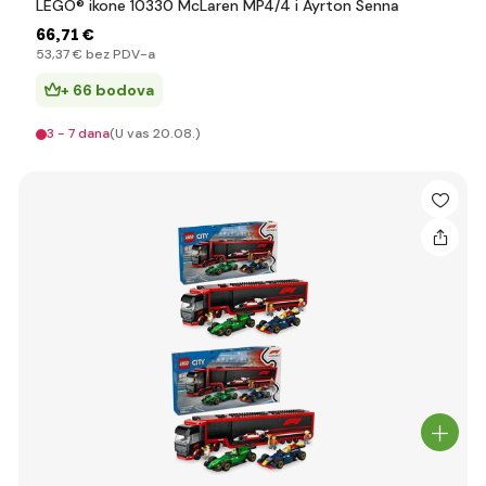
LEGO® ikone 10330 McLaren MP4/4 i Ayrton Senna
66
,71 €
53
,37 €
bez PDV-a
+ 66 bodova
3 - 7 dana
(U vas 20.08.)