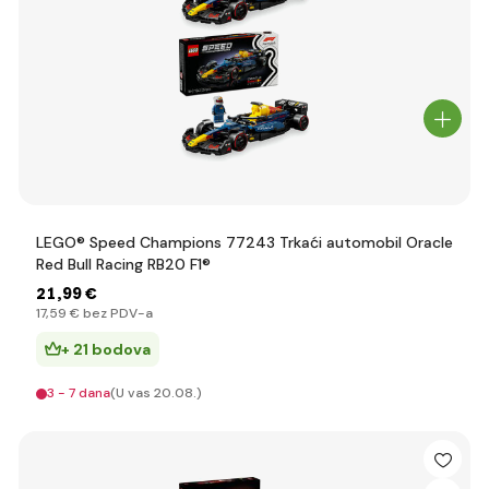
LEGO® Speed Champions 77243 Trkaći automobil Oracle
Red Bull Racing RB20 F1®
21
,99 €
17
,59 €
bez PDV-a
+ 21 bodova
3 - 7 dana
(U vas 20.08.)