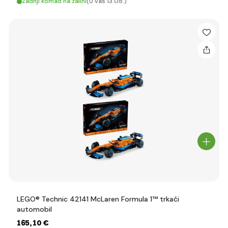
Zadnji komad na zalihi
(U vas 13.08.)
LEGO® Technic 42141 McLaren Formula 1™ trkaći
automobil
165
,10 €