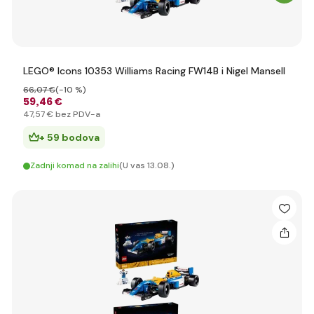
LEGO® Icons 10353 Williams Racing FW14B i Nigel Mansell
66
,07 €
(-10 %)
59
,46 €
47
,57 €
bez PDV-a
+ 59 bodova
Zadnji komad na zalihi
(U vas 13.08.)