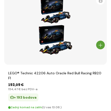
LEGO® Technic 42206 Auto Oracle Red Bull Racing RB20
F1
193
,09 €
154
,47 €
bez PDV-a
+ 193 bodova
Zadnji komad na zalihi
(U vas 13.08.)