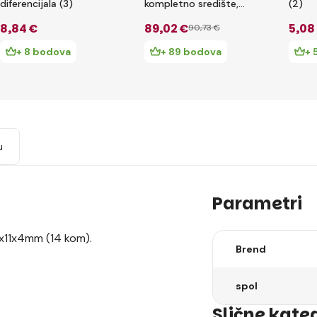
diferencijala (3)
kompletno središte,
(2)
Actice GP4 5mm
8
,84 €
89
,02 €
5
,08
90
,73 €
100k
+ 8 bodova
+ 89 bodova
+ 
u
Parametri
5x11x4mm (14 kom).
Brend
spol
Slične kate