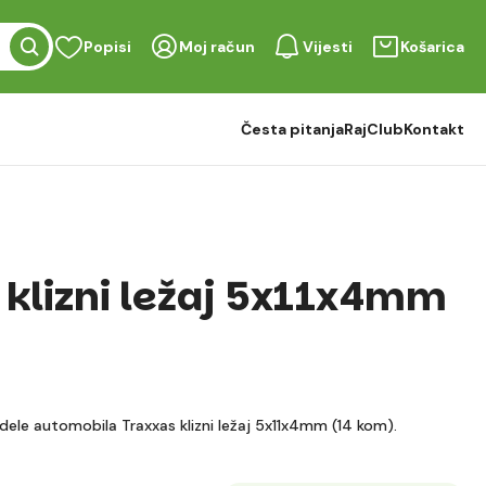
Popisi
Moj račun
Vijesti
Košarica
Česta pitanja
RajClub
Kontakt
 klizni ležaj 5x11x4mm
dele automobila Traxxas klizni ležaj 5x11x4mm (14 kom).