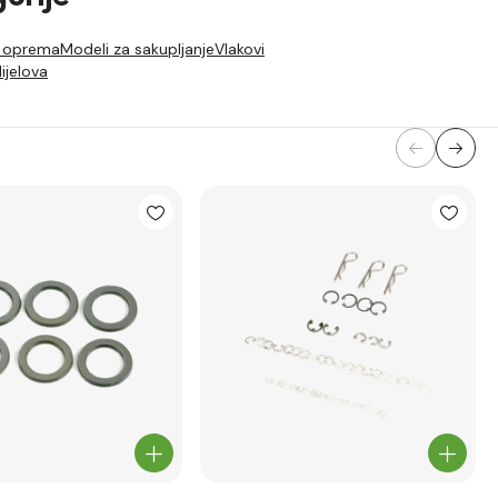
 oprema
Modeli za sakupljanje
Vlakovi
ijelova