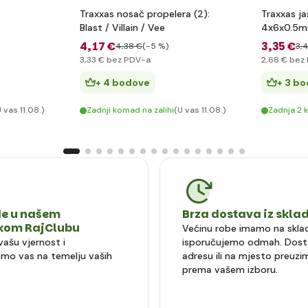
Traxxas nosač propelera (2):
Traxxas ja
Blast / Villain / Vee
4x6x0.5m
4
,17 €
3
,35 €
4
,38 €
(-5 %)
3
,
3
,33 €
bez PDV-a
2
,68 €
bez 
+ 4 bodove
+ 3 b
 vas 11.08.)
Zadnji komad na zalihi
(U vas 11.08.)
Zadnja 2
e u našem
Brza dostava iz skla
čkom RajClubu
Većinu robe imamo na sklad
vašu vjernost i
isporučujemo odmah. Dost
mo vas na temelju vaših
adresu ili na mjesto preuzi
prema vašem izboru.