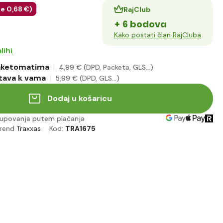
te
0
,68 €
)
RajClub
+ 6 bodova
Kako postati član RajCluba
lihi
paketomatima
4
,99 €
(DPD, Packeta, GLS...)
tava k vama
5
,99 €
(DPD, GLS...)
Dodaj u košaricu
upovanja putem plaćanja
rend
Traxxas
Kod:
TRA1675