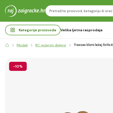
Kategorije
proizvoda
Velika ljetna rasprodaja
Traxxas klizni ležaj 5x11x
Modeli
RC rezervni dijelovi
-10%