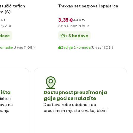
stučić teflon
Traxxas set segrova i spajalica
m (6)
3
,35 €
44 €
3
,44 €
PDV-a
2
,68 €
bez PDV-a
odove
+ 3 bodove
 komada
(U vas 11.08.)
Zadnja 2 komada
(U vas 11.08.)
dišta
Dostupnost preuzimanja
gdje god se nalazite
ištu i
ava na
Dostava robe udobno i do
manja
preuzimnih mjesta u vašoj blizini.