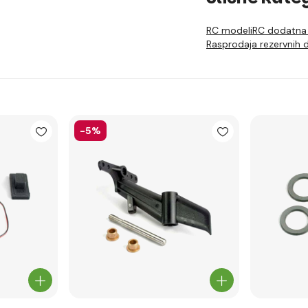
RC modeli
RC dodatna
Rasprodaja rezervnih d
-5%