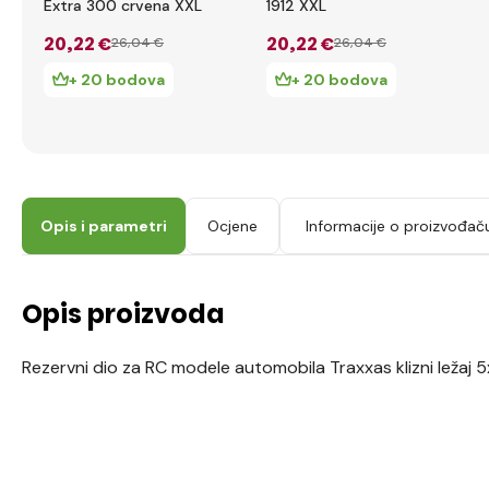
Extra 300 crvena XXL
1912 XXL
20
,22 €
20
,22 €
26
,04 €
26
,04 €
+ 20 bodova
+ 20 bodova
Opis i parametri
Ocjene
Informacije o proizvođač
Opis proizvoda
Rezervni dio za RC modele automobila Traxxas klizni ležaj 