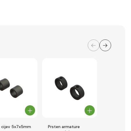
 cijev 5x7x5mm
Prsten armature
Arrma klizni