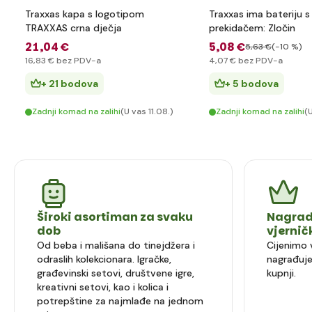
Traxxas kapa s logotipom
Traxxas ima bateriju s
TRAXXAS crna dječja
prekidačem: Zločin
21
,04 €
5
,08 €
5
,63 €
(-10 %)
16
,83 €
bez PDV-a
4
,07 €
bez PDV-a
+ 21 bodova
+ 5 bodova
Zadnji komad na zalihi
(U vas 11.08.)
Zadnji komad na zalihi
(U
Široki asortiman za svaku
Nagrad
dob
vjerni
Od beba i mališana do tinejdžera i
Cijenimo 
odraslih kolekcionara. Igračke,
nagrađuje
građevinski setovi, društvene igre,
kupnji.
kreativni setovi, kao i kolica i
potrepštine za najmlađe na jednom