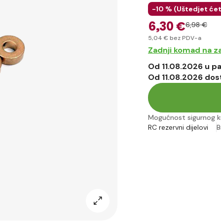
-10 % (
Uštedjet će
6
,30 €
6
,98 €
5
,04 €
bez PDV-a
Zadnji komad na za
Od 11.08.2026 u 
Od 11.08.2026 dos
Mogućnost sigurnog k
RC rezervni dijelovi
B