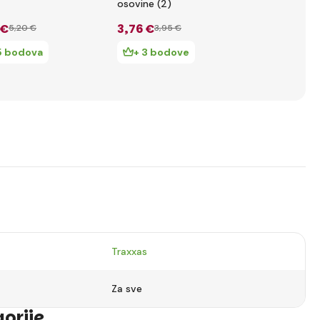
osovine (2)
ležaj, crven
 €
3
,76 €
37
,10 €
5
,20 €
3
,95 €
39
5 bodova
+ 3 bodove
+ 37 bo
Traxxas
Za sve
gorije