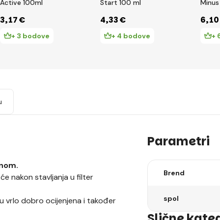
Active 100ml
Start 100 ml
Minus
3
,17 €
4
,33 €
6
,10
+ 3 bodove
+ 4 bodove
+ 
u
Parametri
rnom.
Brend
e nakon stavljanja u filter
spol
vu vrlo dobro ocijenjena i također
Slične kate