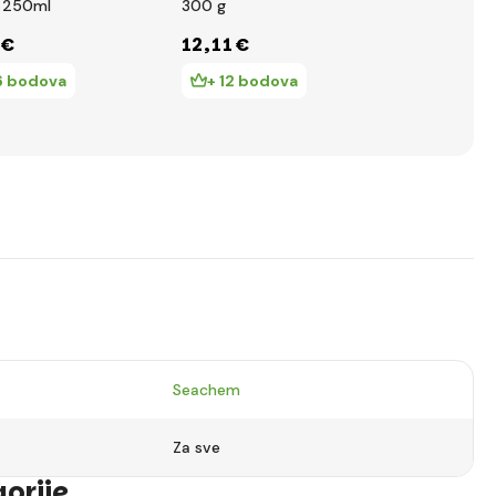
 250ml
300 g
ml
 €
12
,11 €
16
,25 €
6 bodova
+ 12 bodova
+ 16 bo
Seachem
Za sve
gorije