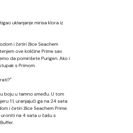
gao uklanjanje mirisa klora iz
odom i četiri žlice Seachem
štenjem ove količine Prime sav
jemo da pomirišete Purigen. Ako i
ostupak s Primom.
rati?"
oju boju u tamno smeđu. U tom
ru 1:1, uranjajući ga na 24 sata
om i četiri žlice Seachem Prime.
 uroniti na 4 sata u čašu s
Buffer.