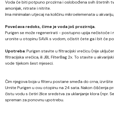
Voda će biti potpuno prozirna i oslobođena svih štetnih tv
amonijak, nitrate i nitrite.
Ima minimalan utjecaj na količinu mikroelemenata u akvariju, š
Povećava redoks, čime je voda još prozirnija.
Purigen se može regenerirati - postupno upija nečistoće i 
uronite u otopinu SAVA s vodom, očistit ćete ga i bit će p
Upotreba
: Purigen stavite u filtracijski vrećicu (nije uklj
filtracijska vrećica, ili JBL FilterBag 2x. To stavite u akvarijski
vode tijekom šest mjeseci.
Čim njegova boja u filteru postane smeđa do crna, izvršite č
Urnite Purigen u ovu otopinu na 24 sata. Nakon čišćenja p
čistu vodu s četiri žlice sredstva za uklanjanje klora (npr.
spreman za ponovnu upotrebu.