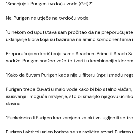
"Smanjuje li Purigen tvrdoću vode (GH)?"
Ne, Purigen ne utječe na tvrdoću vode.
"U nekom od uputstava sam pročitao da ne preporučujete 
uklanjanje klora koja su bazirana na amino komponentama 
Preporučujemo korištenje samo Seachem Prime ili Seach Saf
sadrže. Purigen snažno veže te tvari i u kombinaciji s klorom
"Kako da čuvam Purigen kada nije u filteru (npr. između reg
Purigen treba čuvati u malo vode kako bi bio stalno vlažan, 
isušivanje i moguće mrvljenje, što bi smanjilo njegovu učinkov
slavine.
"Funkcionira li Purigen kao zamjena za aktivni ugljen ili se t
Purigen i aktivni ugljen koriste se za različite stvari. Purig