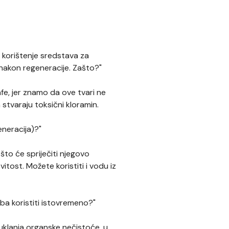
korištenje sredstava za
nakon regeneracije. Zašto?"
e, jer znamo da ove tvari ne
 stvaraju toksični kloramin.
eneracija)?"
što će spriječiti njegovo
itost. Možete koristiti i vodu iz
reba koristiti istovremeno?"
en uklanja organske nečistoće, u