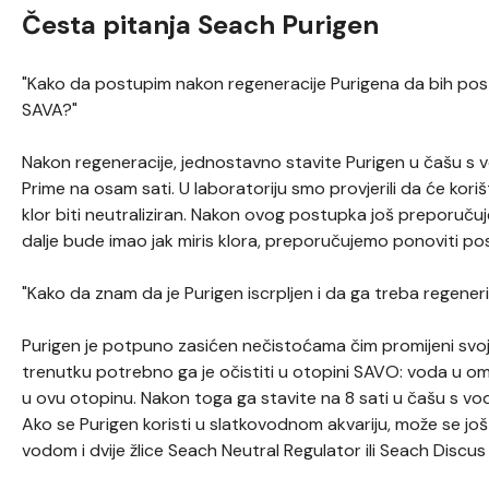
Česta pitanja Seach Purigen
"Kako da postupim nakon regeneracije Purigena da bih posti
SAVA?"
Nakon regeneracije, jednostavno stavite Purigen u čašu s v
Prime na osam sati. U laboratoriju smo provjerili da će kori
klor biti neutraliziran. Nakon ovog postupka još preporuču
dalje bude imao jak miris klora, preporučujemo ponoviti p
"Kako da znam da je Purigen iscrpljen i da ga treba regeneri
Purigen je potpuno zasićen nečistoćama čim promijeni sv
trenutku potrebno ga je očistiti u otopini SAVO: voda u omje
u ovu otopinu. Nakon toga ga stavite na 8 sati u čašu s vod
Ako se Purigen koristi u slatkovodnom akvariju, može se još
vodom i dvije žlice Seach Neutral Regulator ili Seach Discus 