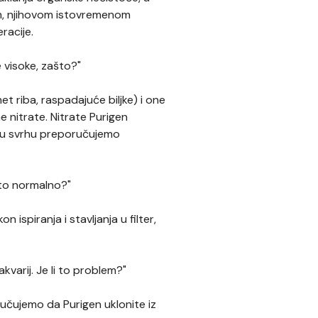
im, njihovom istovremenom
racije.
e visoke, zašto?"
et riba, raspadajuće biljke) i one
ne nitrate. Nitrate Purigen
 tu svrhu preporučujemo
i to normalno?"
 ispiranja i stavljanja u filter,
kvarij. Je li to problem?"
učujemo da Purigen uklonite iz