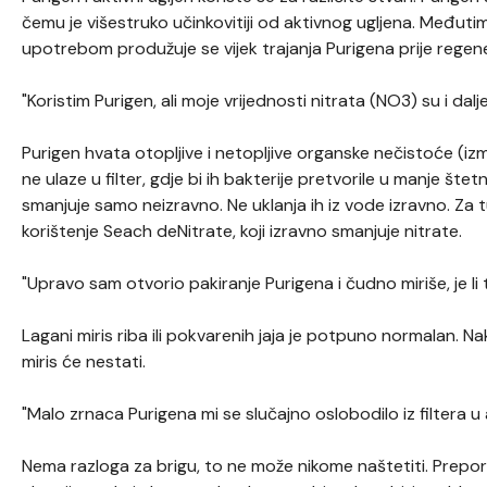
čemu je višestruko učinkovitiji od aktivnog ugljena. Međut
upotrebom produžuje se vijek trajanja Purigena prije regene
"Koristim Purigen, ali moje vrijednosti nitrata (NO3) su i dalj
Purigen hvata otopljive i netopljive organske nečistoće (izm
ne ulaze u filter, gdje bi ih bakterije pretvorile u manje štet
smanjuje samo neizravno. Ne uklanja ih iz vode izravno. Za
korištenje Seach deNitrate, koji izravno smanjuje nitrate.
"Upravo sam otvorio pakiranje Purigena i čudno miriše, je l
Lagani miris riba ili pokvarenih jaja je potpuno normalan. Nakon
miris će nestati.
"Malo zrnaca Purigena mi se slučajno oslobodilo iz filtera u a
Nema razloga za brigu, to ne može nikome naštetiti. Prepor