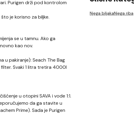
ari. Purigen drži pod kontrolom
Njega biljaka
Njega riba
to je korisno za biljke.
mijenja se u tamnu. Ako ga
onovno kao nov.
učena u pakiranje): Seach The Bag
 filter. Svaki 1 litra tretira 4000l
išćenje u otopini SAVA i vode 1:1.
reporučujemo da ga stavite u
 Seachem Prime). Sada je Purigen