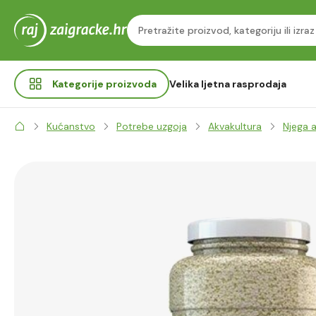
Kategorije
proizvoda
Velika ljetna rasprodaja
Kućanstvo
Potrebe uzgoja
Akvakultura
Njega a