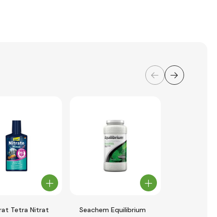
rat Tetra Nitrat
Seachem Equilibrium
Seachem Pu