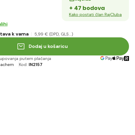
+ 47 bodova
Kako postati član RajCluba
lihi
tava k vama
5
,99 €
(DPD, GLS...)
Dodaj u košaricu
upovanja putem plaćanja
eachem
Kod:
IN2157