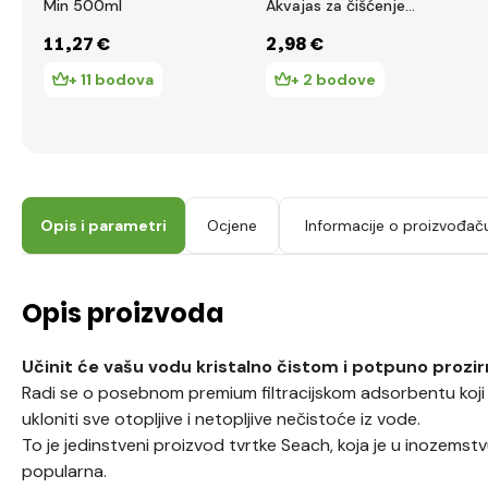
Min 500ml
Akvajas za čišćenje
akvarija 130ml
11
,27 €
2
,98 €
+ 11 bodova
+ 2 bodove
Opis i parametri
Ocjene
Informacije o proizvođač
Opis proizvoda
Učinit će vašu vodu kristalno čistom i potpuno prozi
Radi se o posebnom premium filtracijskom adsorbentu koji ć
ukloniti sve otopljive i netopljive nečistoće iz vode.
To je jedinstveni proizvod tvrtke Seach, koja je u inozemst
popularna.