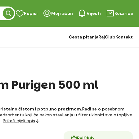
Popisi
Moj račun
Vijesti
Košarica
Česta pitanja
RajClub
Kontakt
 Purigen 500 ml
kristalno čistom i potpuno prozirnom.
Radi se o posebnom
adsorbentu koji će nakon stavljanja u filter ukloniti sve otopljive
e…
Prikaži cijeli opis
RajClub