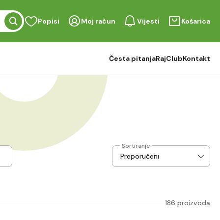
Popisi
Moj račun
Vijesti
Košarica
Česta pitanja
RajClub
Kontakt
Sortiranje
186 proizvoda