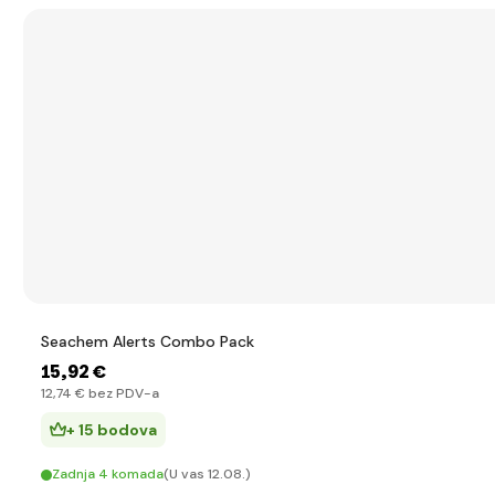
Seachem Alerts Combo Pack
15
,92 €
12
,74 €
bez PDV-a
+ 15 bodova
Zadnja 4 komada
(U vas 12.08.)