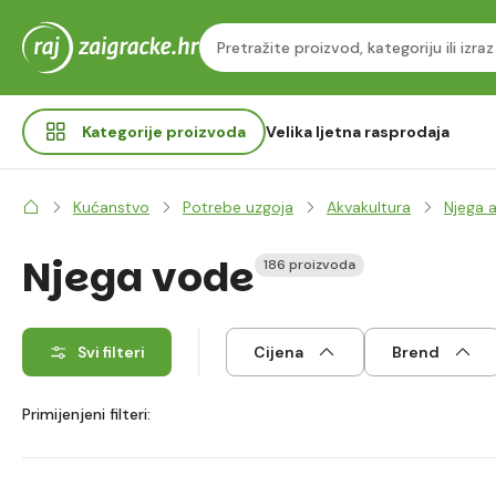
Kategorije
proizvoda
Velika ljetna rasprodaja
Kućanstvo
Potrebe uzgoja
Akvakultura
Njega a
Njega vode
186 proizvoda
Svi filteri
Cijena
Brend
Primijenjeni filteri: