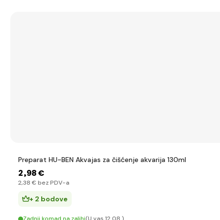
Preparat HU-BEN Akvajas za čišćenje akvarija 130ml
2
,98 €
2
,38 €
bez PDV-a
+ 2 bodove
Zadnji komad na zalihi
(U vas 12.08.)