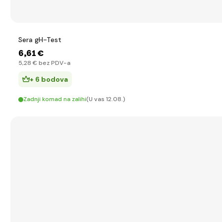
Sera gH-Test
6
,61 €
5
,28 €
bez PDV-a
+ 6 bodova
Zadnji komad na zalihi
(U vas 12.08.)