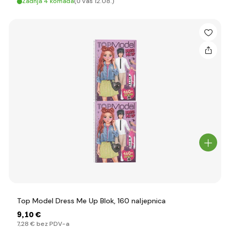
Zadnja 4 komada
(U vas 12.08.)
Top Model Dress Me Up Blok, 160 naljepnica
9
,10 €
7
,28 €
bez PDV-a