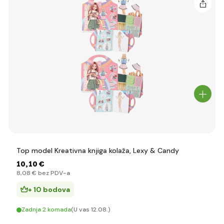
Top model Kreativna knjiga kolaža, Lexy & Candy
10
,10 €
8
,08 €
bez PDV-a
+ 10 bodova
Zadnja 2 komada
(U vas 12.08.)