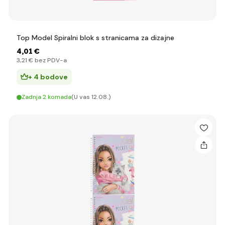
Top Model Spiralni blok s stranicama za dizajne
4
,01 €
3
,21 €
bez PDV-a
+ 4 bodove
Zadnja 2 komada
(U vas 12.08.)