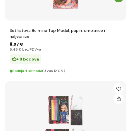
Set listova Be mine Top Model, papiri, omotnice i
naljepnice
8
,07 €
6
,46 €
bez PDV-a
+ 8 bodova
Zadnja 4 komada
(U vas 12.08.)