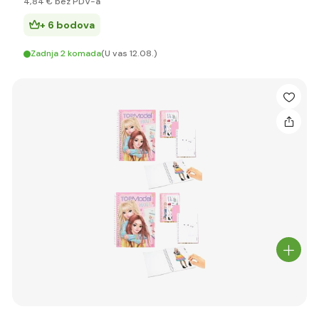
4
,84 €
bez PDV-a
+ 6 bodova
Zadnja 2 komada
(U vas 12.08.)