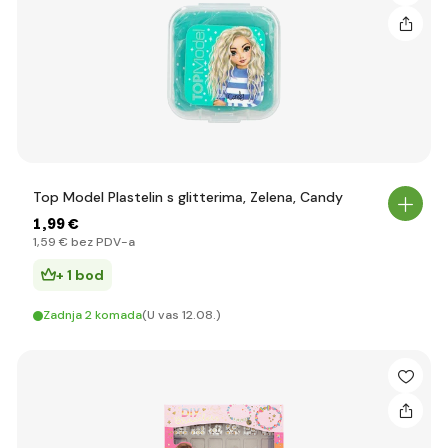
Top Model Plastelin s glitterima, Zelena, Candy
1
,99 €
1
,59 €
bez PDV-a
+ 1 bod
Zadnja 2 komada
(U vas 12.08.)