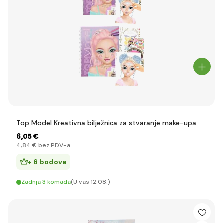
Top Model Kreativna bilježnica za stvaranje make-upa
6
,05 €
4
,84 €
bez PDV-a
+ 6 bodova
Zadnja 3 komada
(U vas 12.08.)