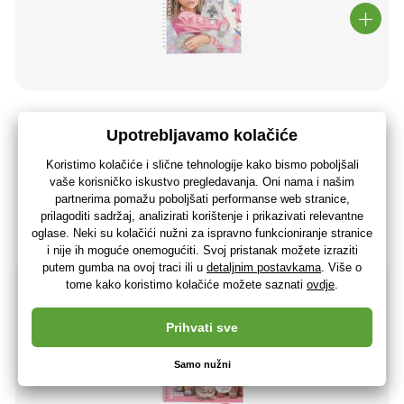
Top Model Bojanka Fergie s naljepnicama
5
,02 €
4
,02 €
bez PDV-a
+ 5 bodova
Zadnja 2 komada
(U vas 12.08.)