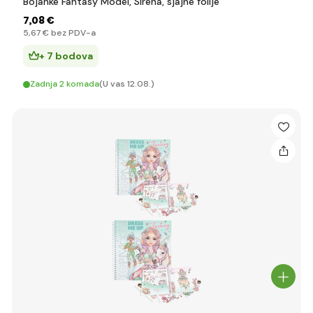
Bojanke Fantasy Model, Sirena, sjajne folije
7
,08 €
5
,67 €
bez PDV-a
+ 7 bodova
Zadnja 2 komada
(U vas 12.08.)