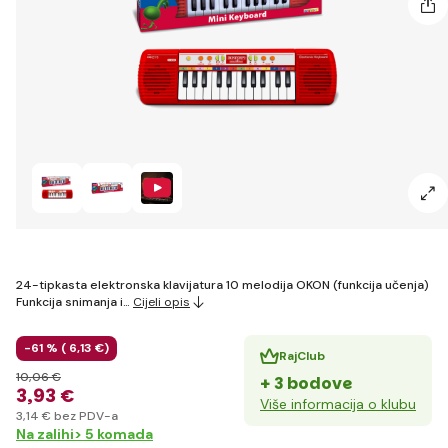
24-tipkasta elektronska klavijatura 10 melodija OKON (funkcija učenja)
Funkcija snimanja i…
Cijeli opis
-61 % (
6
,13 €
)
RajClub
10
,06 €
+ 3 bodove
3
,93 €
Više informacija o klubu
3
,14 €
bez PDV-a
Na zalihi> 5 komada