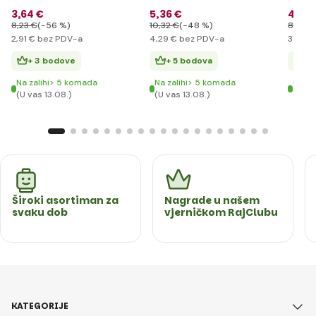
33173
3
,64 €
5
,36 €
46
,5
8
,23 €
(-56 %)
10
,32 €
(-48 %)
81
,20 
2
,91 €
bez PDV-a
4
,29 €
bez PDV-a
37
,20 
+ 3 bodove
+ 5 bodova
+ 
Na zalihi> 5 komada
Na zalihi> 5 komada
Na za
(U vas 13.08.)
(U vas 13.08.)
(U va
Široki asortiman za
Nagrade u našem
svaku dob
vjerničkom RajClubu
KATEGORIJE