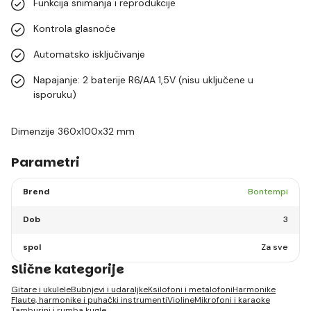
Funkcija snimanja i reprodukcije
Kontrola glasnoće
Automatsko isključivanje
Napajanje: 2 baterije R6/AA 1,5V (nisu uključene u
isporuku)
Dimenzije 360x100x32 mm
Parametri
Brend
Bontempi
Dob
3
spol
Za sve
Slične kategorije
Gitare i ukulele
Bubnjevi i udaraljke
Ksilofoni i metalofoni
Harmonike
Flaute, harmonike i puhački instrumenti
Violine
Mikrofoni i karaoke
Tamburini i rumba kugle