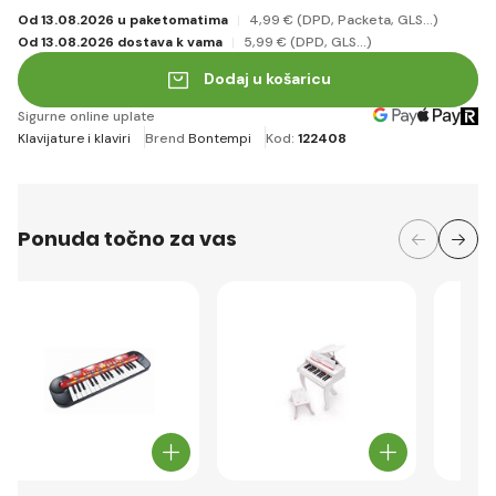
Od 13.08.2026 u paketomatima
4
,99 €
(DPD, Packeta, GLS...)
Od 13.08.2026 dostava k vama
5
,99 €
(DPD, GLS...)
Dodaj u košaricu
Sigurne online uplate
Klavijature i klaviri
Brend
Bontempi
Kod:
122408
Ponuda točno za vas