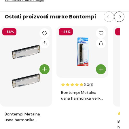
Ostali proizvodi marke Bontempi
-56%
-48%
-43%
5.0
(1
)
Bontempi Metalna
usna harmonika velika
302420
Bontempi Metalna
usna harmonika
Bonte
301020
harmo