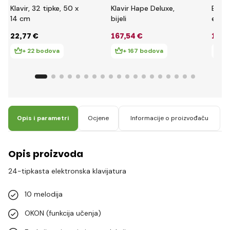
Klavir, 32 tipke, 50 x
Klavir Hape Deluxe,
Bont
14 cm
bijeli
elekt
klavi
22
,77 €
167
,54 €
13
,4
+ 22 bodova
+ 167 bodova
+ 
Opis i parametri
Ocjene
Informacije o proizvođaču
Opis proizvoda
24-tipkasta elektronska klavijatura
10 melodija
OKON (funkcija učenja)