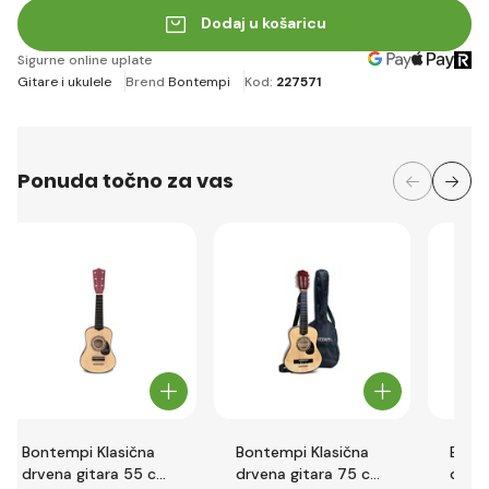
Dodaj u košaricu
Sigurne online uplate
Gitare i ukulele
Brend
Bontempi
Kod:
227571
Ponuda točno za vas
Bontempi Klasična
Bontempi Klasična
Bonte
drvena gitara 55 cm
drvena gitara 75 cm
drven