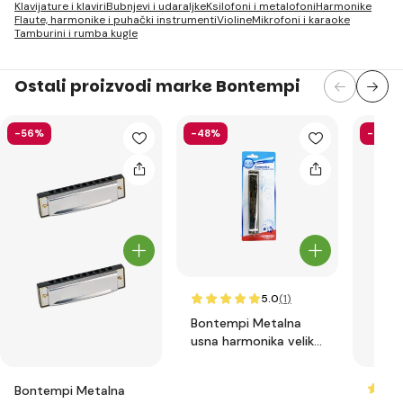
Klavijature i klaviri
Bubnjevi i udaraljke
Ksilofoni i metalofoni
Harmonike
Flaute, harmonike i puhački instrumenti
Violine
Mikrofoni i karaoke
Tamburini i rumba kugle
Ostali proizvodi marke Bontempi
-56%
-48%
-43%
5.0
(1
)
Bontempi Metalna
usna harmonika velika
302420
Bontempi Metalna