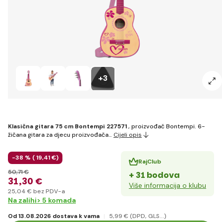
+3
Klasična gitara 75 cm Bontempi 227571
, proizvođač Bontempi. 6-
žičana gitara za djecu proizvođača…
Cijeli opis
-38 % (
19
,41 €
)
RajClub
50
,71 €
+ 31 bodova
31
,30 €
Više informacija o klubu
25
,04 €
bez PDV-a
Na zalihi> 5 komada
Od 13.08.2026 dostava k vama
5
,99 €
(DPD, GLS...)