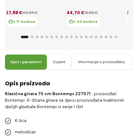
215530
217531
u žen
boji
17
,88 €
44
,70 €
18
,7
40
,55 €
72
,82 €
+ 17 bodova
+ 44 bodova
+ 
Opis i parametri
Ocjene
Informacije o proizvođaču
Opis proizvoda
Klasična gitara 75 cm Bontempi 227571
, proizvođač
Bontempi. 6-žičana gitara za djecu proizvođača kvalitetnih
dječjih glazbala Bontempi iz serije I Girl
6 žica
melodičan