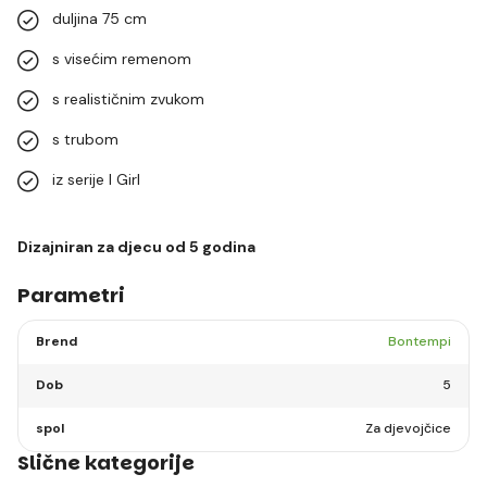
duljina 75 cm
s visećim remenom
s realističnim zvukom
s trubom
iz serije I Girl
Dizajniran za djecu od 5 godina
Parametri
Brend
Bontempi
Dob
5
spol
Za djevojčice
Slične kategorije