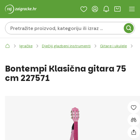
B
Igračke
Dječiji glazbeni instrumenti
Gitare i ukulele
Bontempi Klasična gitara 75
cm 227571