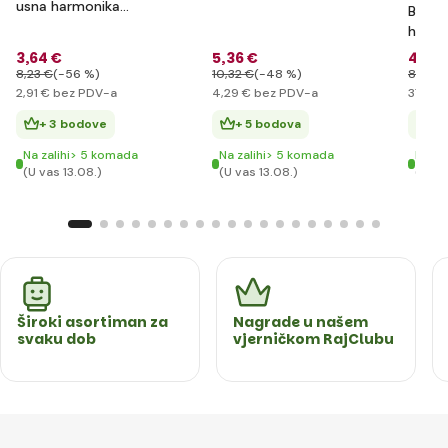
usna harmonika
Bonte
301020
harmo
33173
3
,64 €
5
,36 €
46
,5
8
,23 €
(-56 %)
10
,32 €
(-48 %)
81
,20 
2
,91 €
bez PDV-a
4
,29 €
bez PDV-a
37
,20 
+ 3 bodove
+ 5 bodova
+ 
Na zalihi> 5 komada
Na zalihi> 5 komada
Na za
(U vas 13.08.)
(U vas 13.08.)
(U va
Široki asortiman za
Nagrade u našem
svaku dob
vjerničkom RajClubu