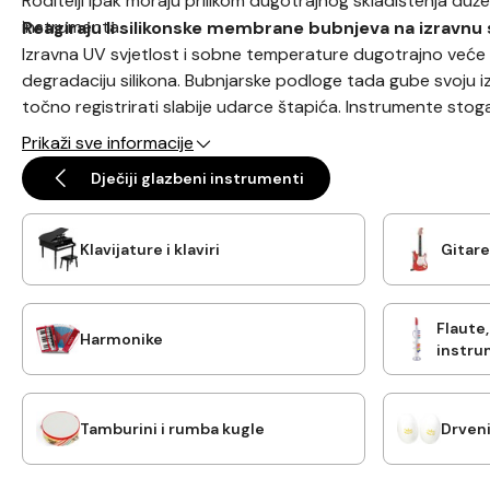
Roditelji ipak moraju prilikom dugotrajnog skladištenja duže
instrumenta.
Reagiraju li silikonske membrane bubnjeva na izravnu
Izravna UV svjetlost i sobne temperature dugotrajno veće 
degradaciju silikona. Bubnjarske podloge tada gube svoju iz
točno registrirati slabije udarce štapića. Instrumente stoga o
dosega radijatora.
Prikaži sve informacije
Dječiji glazbeni instrumenti
Klavijature i klaviri
Gitare
Flaute
Harmonike
instru
Tamburini i rumba kugle
Drven