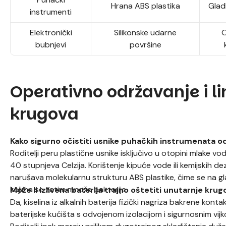
Hrana ABS plastika
Glad
instrumenti
Elektronički
Silikonske udarne
O
bubnjevi
površine
Operativno održavanje i li
krugova
Kako sigurno očistiti usnike puhačkih instrumenata o
Roditelji peru plastične usnike isključivo u otopini mlake
40 stupnjeva Celzija. Korištenje kipuće vode ili kemijskih d
narušava molekularnu strukturu ABS plastike, čime se na gl
kojima se zatim množe bakterije.
Može li izlivena baterija trajno oštetiti unutarnje krug
Da, kiselina iz alkalnih baterija fizički nagriza bakrene kont
baterijske kućišta s odvojenom izolacijom i sigurnosnim vij