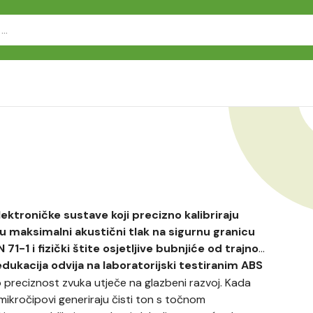
ektroničke sustave koji precizno kalibriraju
ju maksimalni akustični tlak na sigurnu granicu
1-1 i fizički štite osjetljive bubnjiće od trajnog
dukacija odvija na laboratorijski testiranim ABS
ko preciznost zvuka utječe na glazbeni razvoj. Kada
i mikročipovi generiraju čisti ton s točnom