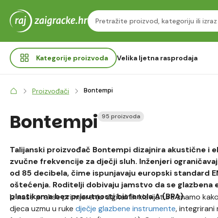
Kategorije
proizvoda
Velika ljetna rasprodaja
Bontempi
Proizvođači
Bontempi
95 proizvoda
Talijanski proizvođač Bontempi dizajnira akustične i el
zvučne frekvencije za dječji sluh. Inženjeri ograničava
od 85 decibela, čime ispunjavaju europski standard EN 7
oštećenja. Roditelji dobivaju jamstvo da se glazbena e
plastikama bez prisutnosti bisfenola A (BPA).
Iz naše prakse pri mjerenju digitalnih klavijatura znamo ka
djeca uzmu u ruke
dječje glazbene instrumente
, integriran