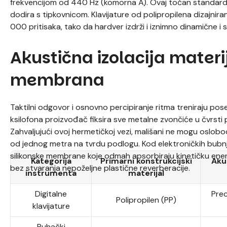
frekvencijom od 440 Hz (komorna A). Ovaj točan standard i
dodira s tipkovnicom. Klavijature od polipropilena dizajn
000 pritisaka, tako da hardver izdrži i iznimno dinamične 
Akustična izolacija mater
membrana
Taktilni odgovor i osnovno percipiranje ritma treniraju pos
ksilofona proizvođač fiksira sve metalne zvončiće u čvrsti 
Zahvaljujući ovoj hermetičkoj vezi, mališani ne mogu oslobodi
od jednog metra na tvrdu podlogu. Kod elektroničkih bubnj
silikonske membrane koje odmah apsorbiraju kinetičku energ
Kategorija
Primarni konstrukcijski
Aku
bez stvaranja nepoželjne plastične reverberacije.
instrumenta
materijal
Digitalne
Prec
Polipropilen (PP)
klavijature
Puhački