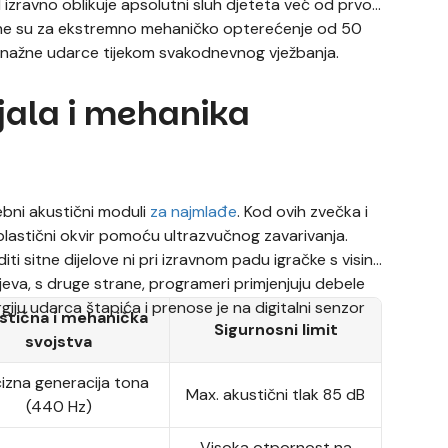
zravno oblikuje apsolutni sluh djeteta već od prvog
irane su za ekstremno mehaničko opterećenje od 50
i snažne udarce tijekom svakodnevnog vježbanja.
ijala i mehanika
ebni akustični moduli
za najmlađe
. Kod ovih zvečka i
plastični okvir pomoću ultrazvučnog zavarivanja.
ti sitne dijelove ni pri izravnom padu igračke s visine
eva, s druge strane, programeri primjenjuju debele
iju udarca štapića i prenose je na digitalni senzor
stična i mehanička
Sigurnosni limit
svojstva
izna generacija tona
Max. akustični tlak 85 dB
(440 Hz)
Visoka otpornost na