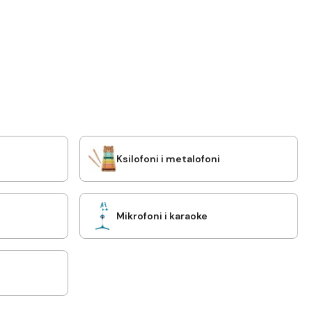
Ksilofoni i metalofoni
Mikrofoni i karaoke