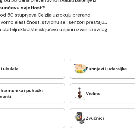
g od 30 dana preventivno izvaditi baterije iz
 sunčevu svjetlost?
od 50 stupnjeva Celzija uzrokuju prerano
vorno elastičnost, stvrdnu se i senzori prestaju
bitelji skladište isključivo u sjeni i izvan izravnog
 i ukulele
Bubnjevi i udaraljke
, harmonike i puhački
Violine
menti
i
Zvučnici