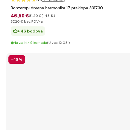
Bontempi drvena harmonika 17 preklopa 331730
46
,50 €
81
,20 €
(-43 %)
37
,20 €
bez PDV-a
+ 46 bodova
Na zalihi> 5 komada
(U vas 12.08.)
-48%