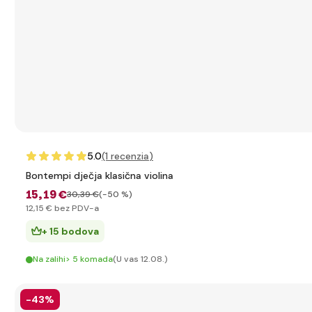
5.0
(1
recenzia
)
Bontempi dječja klasična violina
15
,19 €
30
,39 €
(-50 %)
12
,15 €
bez PDV-a
+ 15 bodova
Na zalihi> 5 komada
(U vas 12.08.)
-43%