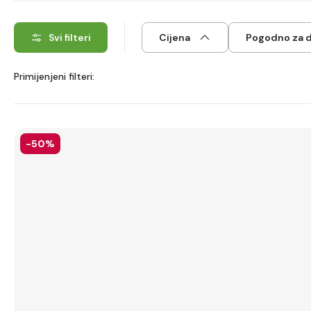
Svi filteri
Cijena
Pogodno za 
Primijenjeni filteri:
-50%