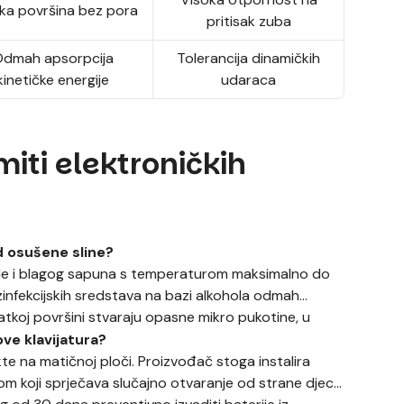
ka površina bez pora
pritisak zuba
dmah apsorpcija
Tolerancija dinamičkih
kinetičke energije
udaraca
miti elektroničkih
d osušene sline?
 vode i blagog sapuna s temperaturom maksimalno do
ezinfekcijskih sredstava na bazi alkohola odmah
atkoj površini stvaraju opasne mikro pukotine, u
ove klavijatura?
akte na matičnoj ploči. Proizvođač stoga instalira
kom koji sprječava slučajno otvaranje od strane djece.