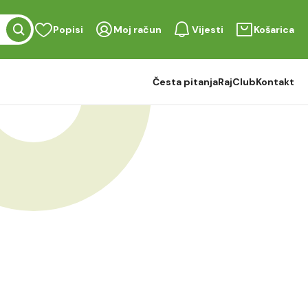
Popisi
Moj račun
Vijesti
Košarica
Česta pitanja
RajClub
Kontakt