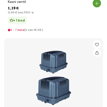
Kasni ventil
1
,19 €
0
,95 €
bez PDV-a
+ 1 bod
3 - 7 dana
(U vas 18.08.)