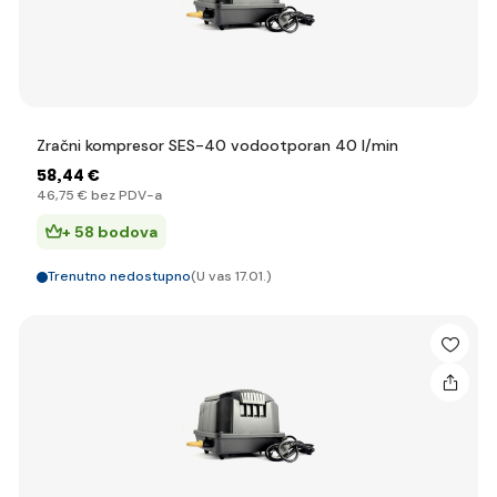
Zračni kompresor SES-40 vodootporan 40 l/min
58
,44 €
46
,75 €
bez PDV-a
+ 58 bodova
Trenutno nedostupno
(U vas 17.01.)