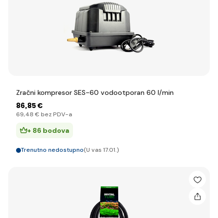
Zračni kompresor SES-60 vodootporan 60 l/min
86
,85 €
69
,48 €
bez PDV-a
+ 86 bodova
Trenutno nedostupno
(U vas 17.01.)