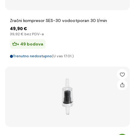
Zračni kompresor SES-30 vodootporan 30 l/min
49
,90 €
39
,92 €
bez PDV-a
+ 49 bodova
Trenutno nedostupno
(U vas 17.01.)