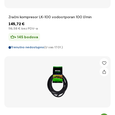
Zračni kompresor LK-100 vodootporan 100 l/min
145
,72 €
116
,58 €
bez PDV-a
+ 145 bodova
Trenutno nedostupno
(U vas 17.01.)