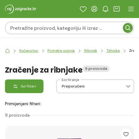
Kućanstvo
Potrebe uzgoja
Ribnjak
Tehnika
Zrače
Zračenje za ribnjake
9 proizvoda
Sortiranje
Svi filteri
Primijenjeni filteri:
9 proizvoda