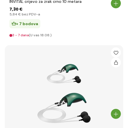
INVITAL crijevo za zrak crno 10 metara
7
,30 €
5
,84 €
bez PDV-a
+ 7 bodova
3 - 7 dana
(U vas 18.08.)