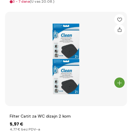
3 - 7 dana
(U vas 20.08.)
Filter Catit za WC dizajn 2 kom
5
,97 €
4
,77 €
bez PDV-a