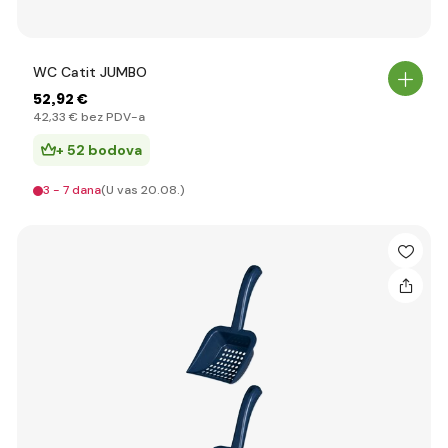
WC Catit JUMBO
52
,92 €
42
,33 €
bez PDV-a
+ 52 bodova
3 - 7 dana
(U vas 20.08.)