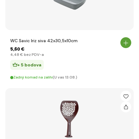
WC Savic Iriz siva 42x30,5x10cm
5
,60 €
4
,48 €
bez PDV-a
+ 5 bodova
Zadnji komad na zalihi
(U vas 13.08.)