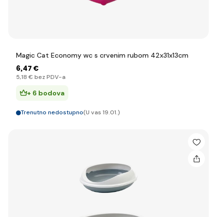
Magic Cat Economy wc s crvenim rubom 42x31x13cm
6
,47 €
5
,18 €
bez PDV-a
+ 6 bodova
Trenutno nedostupno
(U vas 19.01.)