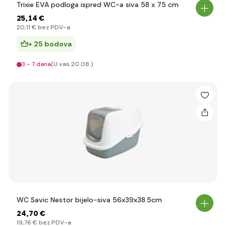
Trixie EVA podloga ispred WC-a siva 58 x 75 cm
25
,14 €
20
,11 €
bez PDV-a
+ 25 bodova
3 - 7 dana
(U vas 20.08.)
WC Savic Nestor bijelo-siva 56x39x38.5cm
24
,70 €
19
,76 €
bez PDV-a