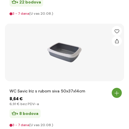
+ 22 bodova
3 - 7 dana
(U vas 20.08.)
WC Savic Iriz s rubom siva 50x37x14cm
8
,64 €
6
,91 €
bez PDV-a
+ 8 bodova
3 - 7 dana
(U vas 20.08.)