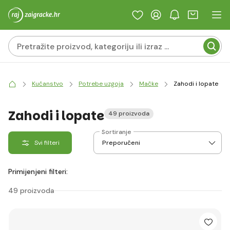
Kućanstvo
Potrebe uzgoja
Mačke
Zahodi i lopate
Zahodi i lopate
49 proizvoda
Sortiranje
Svi filteri
Primijenjeni filteri:
49 proizvoda