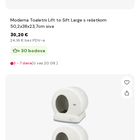
Moderna Toaletni Lift to Sift Large s rešetkom
50,2x38x23,7cm siva
30
,20 €
24
,16 €
bez PDV-a
+ 30 bodova
3 - 7 dana
(U vas 20.08.)