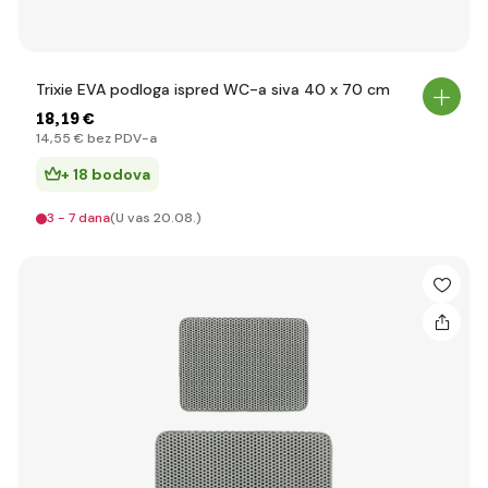
Trixie EVA podloga ispred WC-a siva 40 x 70 cm
18
,19 €
14
,55 €
bez PDV-a
+ 18 bodova
3 - 7 dana
(U vas 20.08.)