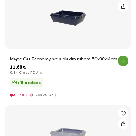
Magic Cat Economy wc s plavim rubom 50x38x14cm
11
,68 €
9
,34 €
bez PDV-a
+ 11 bodova
3 - 7 dana
(U vas 20.08.)