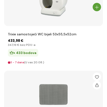
Trixie samostojeći WC bijeli 53x55,5x52cm
433
,98 €
347
,19 €
bez PDV-a
+ 433 bodova
3 - 7 dana
(U vas 20.08.)