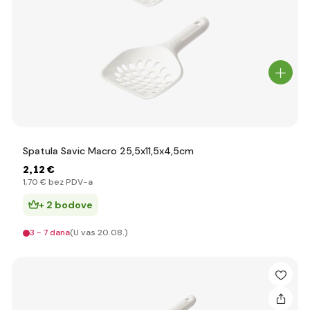
Spatula Savic Macro 25,5x11,5x4,5cm
2
,12 €
1
,70 €
bez PDV-a
+ 2 bodove
3 - 7 dana
(U vas 20.08.)