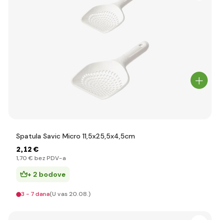
Spatula Savic Micro 11,5x25,5x4,5cm
2
,12 €
1
,70 €
bez PDV-a
+ 2 bodove
3 - 7 dana
(U vas 20.08.)