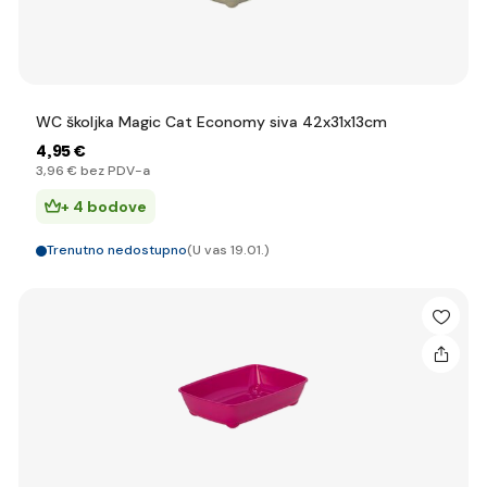
WC školjka Magic Cat Economy siva 42x31x13cm
4
,95 €
3
,96 €
bez PDV-a
+ 4 bodove
Trenutno nedostupno
(U vas 19.01.)