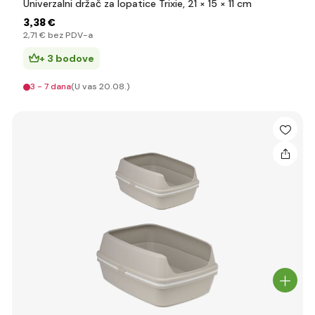
Univerzalni držač za lopatice Trixie, 21 × 15 × 11 cm
3
,38 €
2
,71 €
bez PDV-a
+ 3 bodove
3 - 7 dana
(U vas 20.08.)