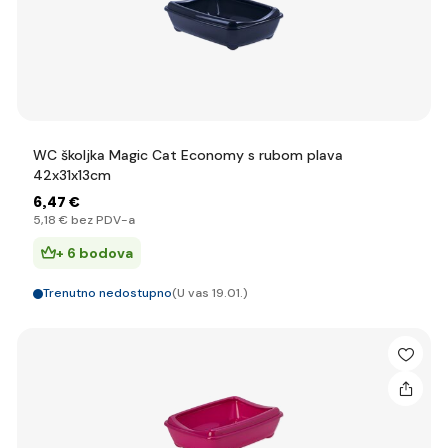
WC školjka Magic Cat Economy s rubom plava
42x31x13cm
6
,47 €
5
,18 €
bez PDV-a
+ 6 bodova
Trenutno nedostupno
(U vas 19.01.)