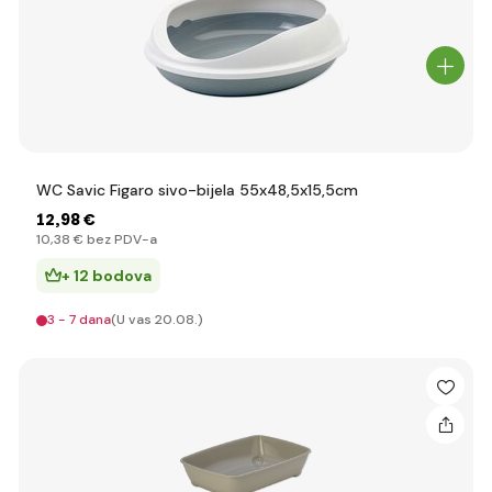
WC Savic Figaro sivo-bijela 55x48,5x15,5cm
12
,98 €
10
,38 €
bez PDV-a
+ 12 bodova
3 - 7 dana
(U vas 20.08.)