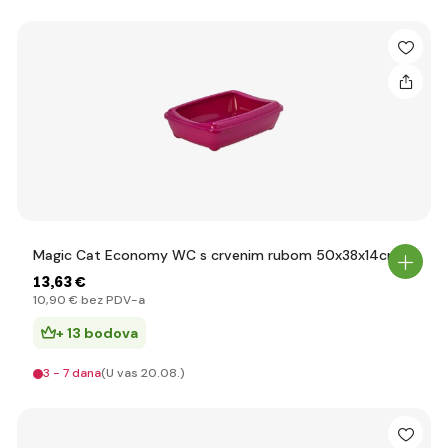
Magic Cat Economy WC s crvenim rubom 50x38x14cm
13
,63 €
10
,90 €
bez PDV-a
+ 13 bodova
3 - 7 dana
(U vas 20.08.)