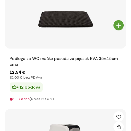
Podloga za WC mačke posuda za pijesak EVA 35×45cm
crna
12
,54 €
10
,03 €
bez PDV-a
+ 12 bodova
3 - 7 dana
(U vas 20.08.)