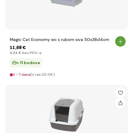
Magic Cat Economy wc s rubom siva 50x38x14cm
11
,68 €
9
,34 €
bez PDV-a
+ 11 bodova
3 - 7 dana
(U vas 20.08.)