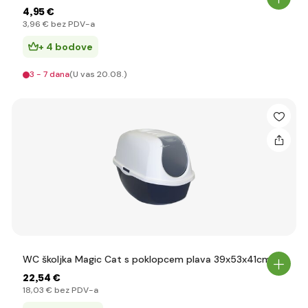
4
,95 €
3
,96 €
bez PDV-a
+ 4 bodove
3 - 7 dana
(U vas 20.08.)
WC školjka Magic Cat s poklopcem plava 39x53x41cm
22
,54 €
18
,03 €
bez PDV-a