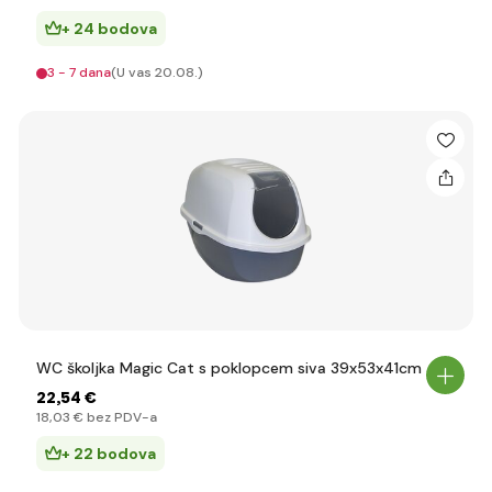
+ 24 bodova
3 - 7 dana
(U vas 20.08.)
WC školjka Magic Cat s poklopcem siva 39x53x41cm
22
,54 €
18
,03 €
bez PDV-a
+ 22 bodova