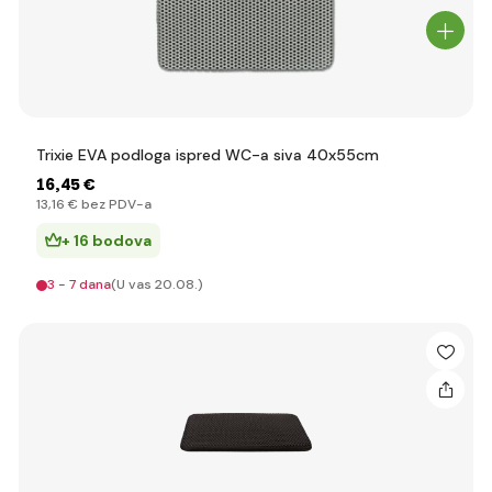
Trixie EVA podloga ispred WC-a siva 40x55cm
16
,45 €
13
,16 €
bez PDV-a
+ 16 bodova
3 - 7 dana
(U vas 20.08.)