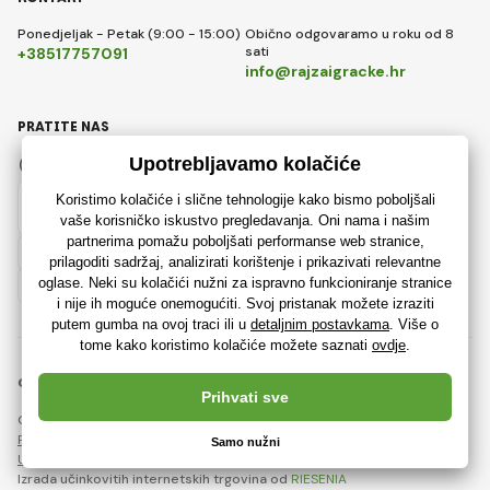
Ponedjeljak - Petak (9:00 - 15:00)
Obično odgovaramo u roku od 8
sati
+38517757091
info@rajzaigracke.hr
PRATITE NAS
Facebook
Instagram
Hrvatski
© 2018 - 2026 Rajzaigracke.hr, Sva prava pridržana
Ova stranica je zaštićena reCAPTCHA-om i primjenjuju se
Pravila o zaštiti osobnih podataka
tvrtke Google i njihova
Ugovorni uvjeti
.
Izrada učinkovitih internetskih trgovina od
RIESENIA