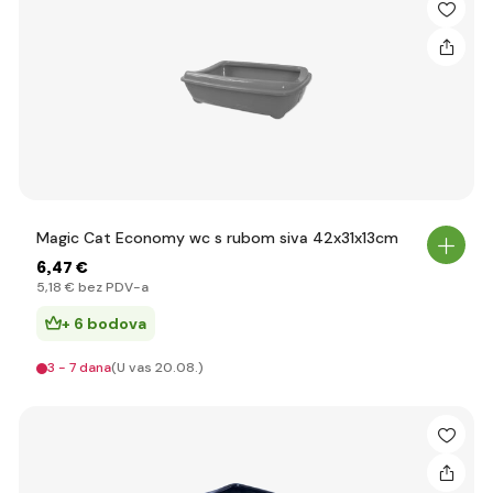
Magic Cat Economy wc s rubom siva 42x31x13cm
6
,47 €
5
,18 €
bez PDV-a
+ 6 bodova
3 - 7 dana
(U vas 20.08.)