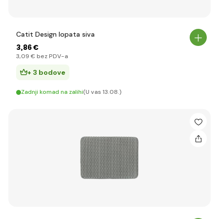
Catit Design lopata siva
3
,86 €
3
,09 €
bez PDV-a
+ 3 bodove
Zadnji komad na zalihi
(U vas 13.08.)