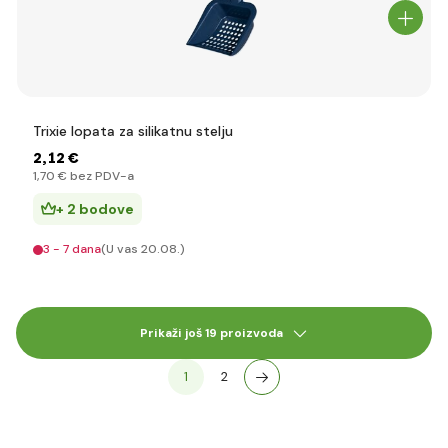
Trixie lopata za silikatnu stelju
2
,12 €
1
,70 €
bez PDV-a
+ 2 bodove
3 - 7 dana
(U vas 20.08.)
Prikaži još 19 proizvoda
1
2