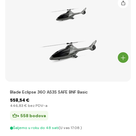
Blade Eclipse 360 AS3S SAFE BNF Basic
558
,54 €
446
,83 €
bez PDV-a
+ 558 bodova
Šaljemo u roku do 48 sati
(U vas 17.08.)