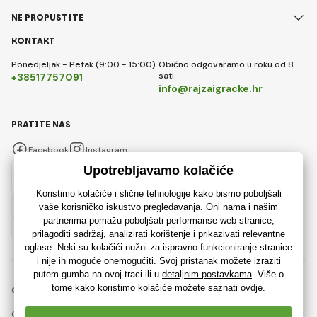
NE PROPUSTITE
KONTAKT
Ponedjeljak - Petak (9:00 - 15:00)
Obično odgovaramo u roku od 8
sati
+38517757091
info@rajzaigracke.hr
PRATITE NAS
Facebook
Instagram
Hrvatski
© 2018 - 2026 Rajzaigracke.hr, Sva prava pridržana
Ova stranica je zaštićena reCAPTCHA-om i primjenjuju se