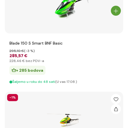
Blade 150 S Smart BNF Basic
295
,10 €
(-3 %)
285
,57 €
228
,46 €
bez PDV-a
+ 285 bodova
Šaljemo u roku do 48 sati
(U vas 17.08.)
-1%