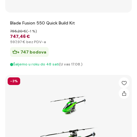
Blade Fusion 550 Quick Build Kit
755
,20 €
(-1 %)
747
,46 €
597
,97 €
bez PDV-a
+ 747 bodova
Šaljemo u roku do 48 sati
(U vas 17.08.)
-3%