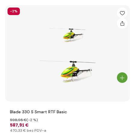
-2%
Blade 330 S Smart RTF Basic
598
,95 €
(-2 %)
587
,91 €
470
,33 €
bez PDV-a