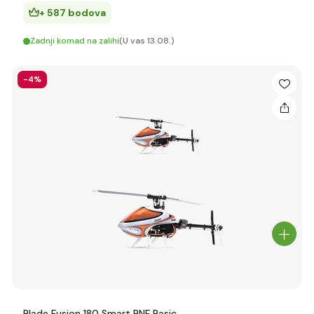
+ 587 bodova
Zadnji komad na zalihi
(U vas 13.08.)
-4%
Blade Fusion 180 Smart BNF Basic