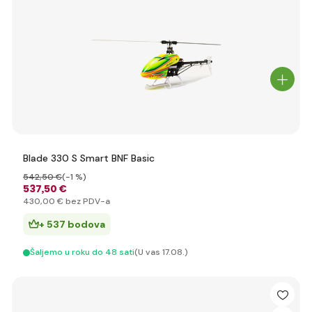
Blade 330 S Smart BNF Basic
542
,50 €
(-1 %)
537
,50 €
430
,00 €
bez PDV-a
+ 537 bodova
Šaljemo u roku do 48 sati
(U vas 17.08.)