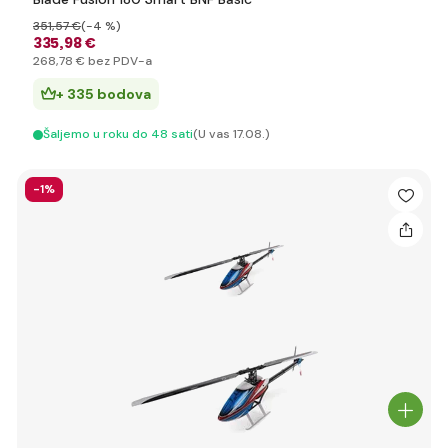
351
,57 €
(-4 %)
335
,98 €
268
,78 €
bez PDV-a
+ 335 bodova
Šaljemo u roku do 48 sati
(U vas 17.08.)
-1%