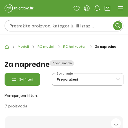
Modeli
RC modeli
RC helikopteri
Za napredne
Za napredne
7 proizvoda
Sortiranje
Svi filteri
Primijenjeni filteri:
7 proizvoda