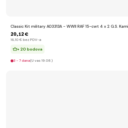
Classic Kit military A03313A - WWII RAF 15-cwt 4 x 2 G.S. Kami
20
,12 €
16
,10 €
bez PDV-a
+ 20 bodova
3 - 7 dana
(U vas 19.08.)