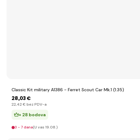
Classic Kit military A1386 - Ferret Scout Car Mk.1 (1:35)
28
,03 €
22
,42 €
bez PDV-a
+ 28 bodova
3 - 7 dana
(U vas 19.08.)