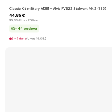
Classic Kit military A1381 - Alvis FV622 Stalwart Mk.2 (1:35)
44
,85 €
35
,88 €
bez PDV-a
+ 44 bodova
3 - 7 dana
(U vas 19.08.)