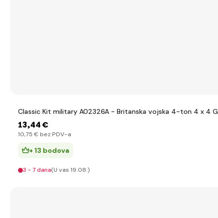
Classic Kit military A02326A - Britanska vojska 4-ton 4 x 4 G
13
,44 €
10
,75 €
bez PDV-a
+ 13 bodova
3 - 7 dana
(U vas 19.08.)