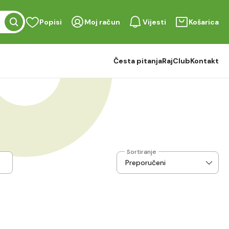
Popisi
Moj račun
Vijesti
Košarica
Česta pitanja
RajClub
Kontakt
Sortiranje