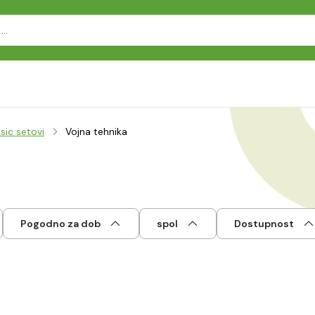
sic setovi
Vojna tehnika
Pogodno za dob
spol
Dostupnost