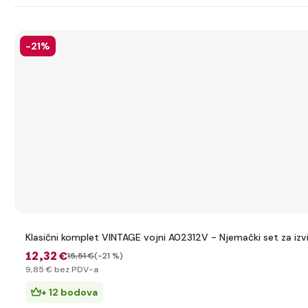
-21%
Klasični komplet VINTAGE vojni A02312V - Njemački set za izvi
12
,32 €
15
,51 €
(-21 %)
9
,85 €
bez PDV-a
+ 12 bodova