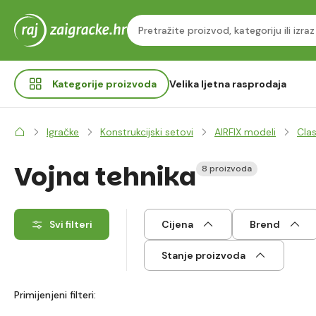
Kategorije
proizvoda
Velika ljetna rasprodaja
Igračke
Konstrukcijski setovi
AIRFIX modeli
Clas
Vojna tehnika
8 proizvoda
Svi filteri
Cijena
Brend
Stanje proizvoda
Primijenjeni filteri: