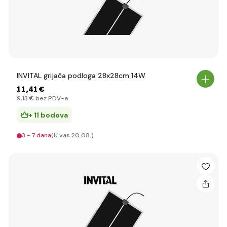
INVITAL grijača podloga 28x28cm 14W
11
,41 €
9
,13 €
bez PDV-a
+ 11 bodova
3 - 7 dana
(U vas 20.08.)