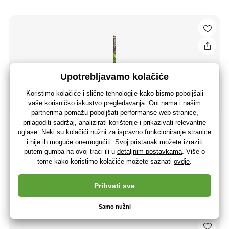
Lampa Repti Planet Repti UVB 5.0 90cm 30W
19
,49 €
15
,59 €
bez PDV-a
+ 19 bodova
3 - 7 dana
(U vas 20.08.)