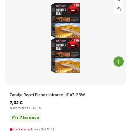
Žarulja Repti Planet Infrared HEAT 25W
7
,32 €
5
,85 €
bez PDV-a
+ 7 bodova
3 - 7 dana
(U vas 20.08.)