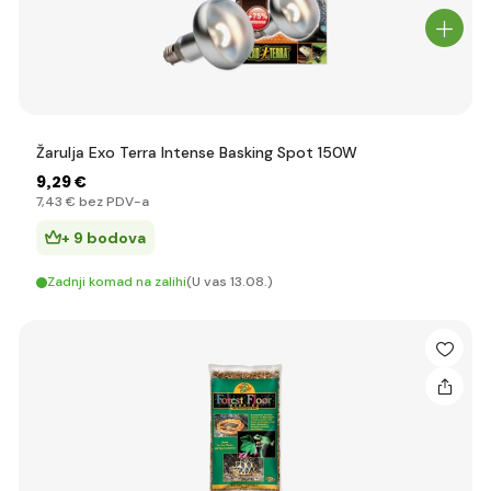
Žarulja Exo Terra Intense Basking Spot 150W
9
,29 €
7
,43 €
bez PDV-a
+ 9 bodova
Zadnji komad na zalihi
(U vas 13.08.)