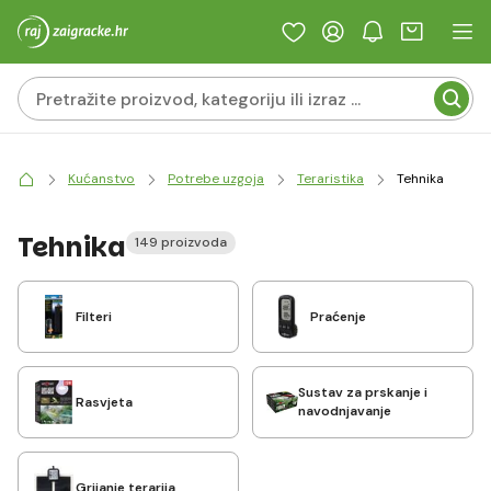
Kućanstvo
Potrebe uzgoja
Teraristika
Tehnika
Tehnika
149 proizvoda
Filteri
Praćenje
Sustav za prskanje i
Rasvjeta
navodnjavanje
Grijanje terarija