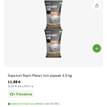
Supstrat Repti Planet žuti pijesak 4,5 kg
11
,68 €
9
,34 €
bez PDV-a
+ 11 bodova
Zadnji komad na zalihi
(U vas 13.08.)