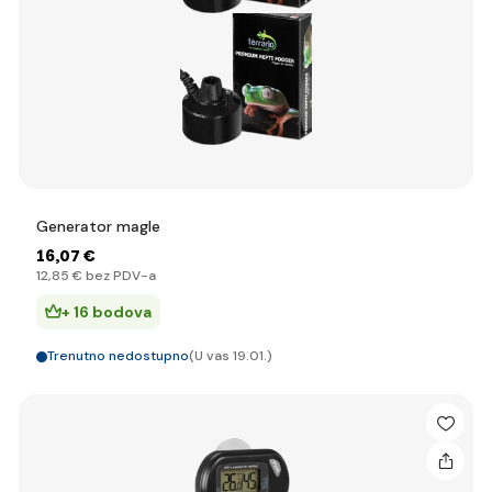
Generator magle
16
,07 €
12
,85 €
bez PDV-a
+ 16 bodova
Trenutno nedostupno
(U vas 19.01.)