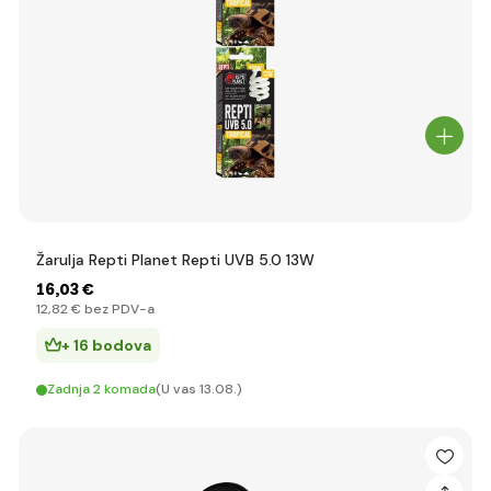
Žarulja Repti Planet Repti UVB 5.0 13W
16
,03 €
12
,82 €
bez PDV-a
+ 16 bodova
Zadnja 2 komada
(U vas 13.08.)