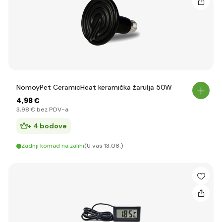
NomoyPet CeramicHeat keramička žarulja 50W
4
,98 €
3
,98 €
bez PDV-a
+ 4 bodove
Zadnji komad na zalihi
(U vas 13.08.)