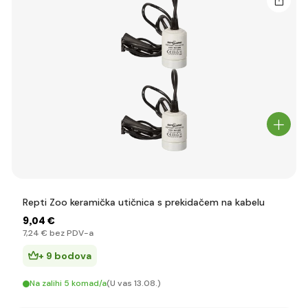
Repti Zoo keramička utičnica s prekidačem na kabelu
9
,04 €
7
,24 €
bez PDV-a
+ 9 bodova
Na zalihi 5 komad/a
(U vas 13.08.)