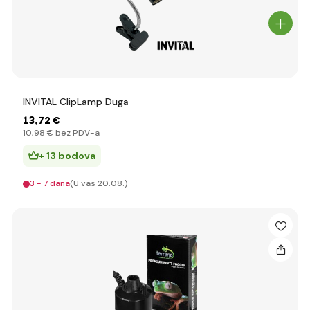
INVITAL ClipLamp Duga
13
,72 €
10
,98 €
bez PDV-a
+ 13 bodova
3 - 7 dana
(U vas 20.08.)