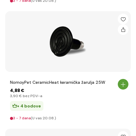
3 - 7 dana
(U vas 20.08.)
NomoyPet CeramicHeat keramička žarulja 25W
4
,88 €
3
,90 €
bez PDV-a
+ 4 bodove
3 - 7 dana
(U vas 20.08.)