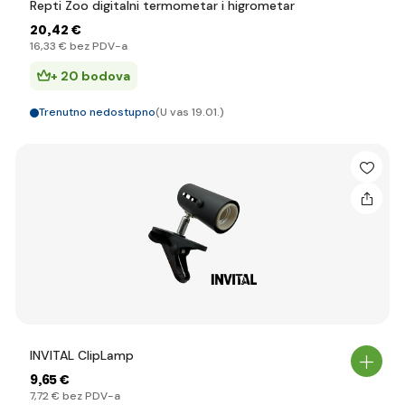
Repti Zoo digitalni termometar i higrometar
20
,42 €
16
,33 €
bez PDV-a
+ 20 bodova
Trenutno nedostupno
(U vas 19.01.)
INVITAL ClipLamp
9
,65 €
7
,72 €
bez PDV-a