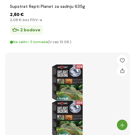
Supstrat Repti Planet za sadnju 635g
2
,60 €
2
,08 €
bez PDV-a
+ 2 bodove
Na zalihi> 5 komada
(U vas 13.08.)