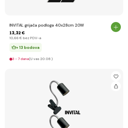
INVITAL grijača podloga 40x28cm 20W
13
,32 €
10
,66 €
bez PDV-a
+ 13 bodova
3 - 7 dana
(U vas 20.08.)