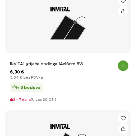
INVITAL grijaća podloga 14x15cm 5W
6
,30 €
5
,04 €
bez PDV-a
+ 6 bodova
3 - 7 dana
(U vas 20.08.)