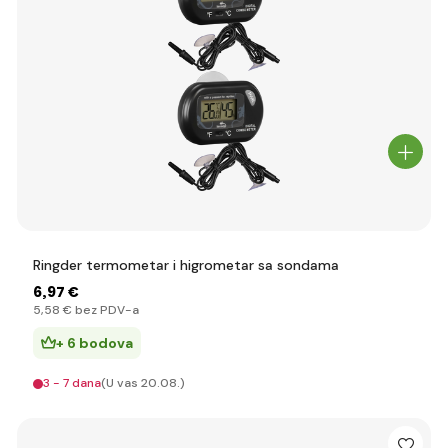
Ringder termometar i higrometar sa sondama
6
,97 €
5
,58 €
bez PDV-a
+ 6 bodova
3 - 7 dana
(U vas 20.08.)