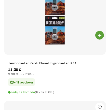
Termometar Repti Planet higrometar LCD
11
,35 €
9
,08 €
bez PDV-a
+ 11 bodova
Zadnja 2 komada
(U vas 13.08.)