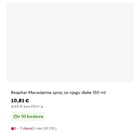
Beaphar Macadamia sprej za njegu dlake 150 ml
10
,81 €
8
,65 €
bez PDV-a
+ 10 bodova
3 - 7 dana
(U vas 20.08.)