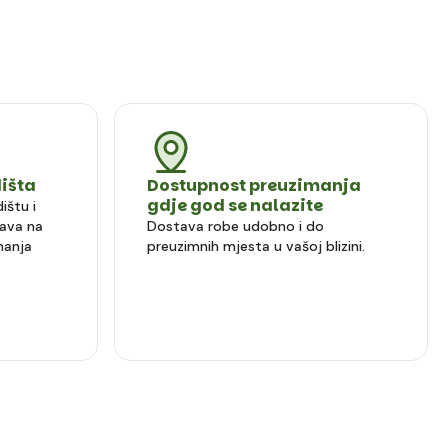
dišta
Dostupnost preuzimanja
gdje god se nalazite
ištu i
ava na
Dostava robe udobno i do
manja
preuzimnih mjesta u vašoj blizini.