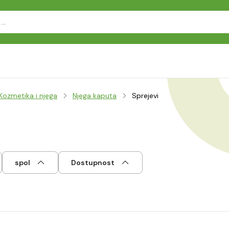
Kozmetika i njega
Njega kaputa
Sprejevi
spol
Dostupnost