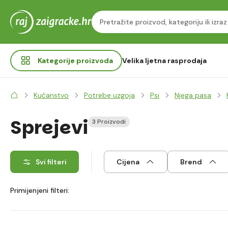
Kategorije
proizvoda
Velika ljetna rasprodaja
Kućanstvo
Potrebe uzgoja
Psi
Njega pasa
Sprejevi
3 Proizvodi
Svi filteri
Cijena
Brend
Primijenjeni filteri: