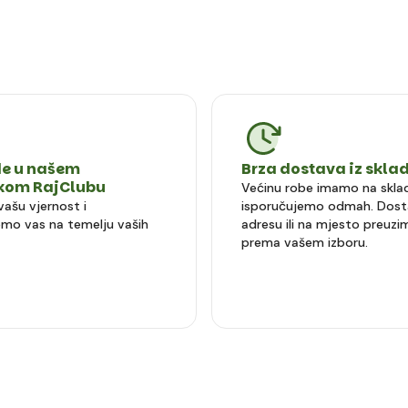
e u našem
Brza dostava iz skla
čkom RajClubu
Većinu robe imamo na sklad
vašu vjernost i
isporučujemo odmah. Dost
mo vas na temelju vaših
adresu ili na mjesto preuzi
prema vašem izboru.