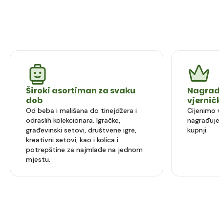
Široki asortiman za svaku
Nagrad
dob
vjerni
Od beba i mališana do tinejdžera i
Cijenimo 
odraslih kolekcionara. Igračke,
nagrađuje
građevinski setovi, društvene igre,
kupnji.
kreativni setovi, kao i kolica i
potrepštine za najmlađe na jednom
mjestu.