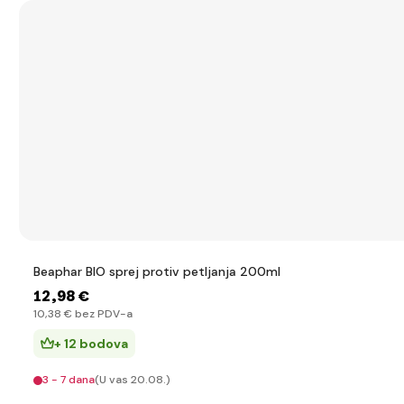
Beaphar BIO sprej protiv petljanja 200ml
12
,98 €
10
,38 €
bez PDV-a
+ 12 bodova
3 - 7 dana
(U vas 20.08.)