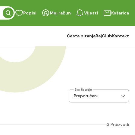
Popisi
Moj račun
Vijesti
Košarica
Česta pitanja
RajClub
Kontakt
Sortiranje
3 Proizvodi