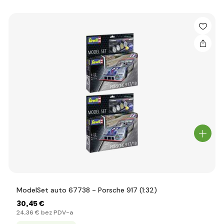
ModelSet auto 67738 - Porsche 917 (1:32)
30
,45 €
24
,36 €
bez PDV-a