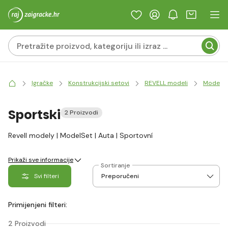
Igračke
Konstrukcijski setovi
REVELL modeli
ModelSe
Sportski
2 Proizvodi
Revell modely | ModelSet | Auta | Sportovní
Prikaži sve informacije
Sortiranje
Svi filteri
Primijenjeni filteri:
2 Proizvodi