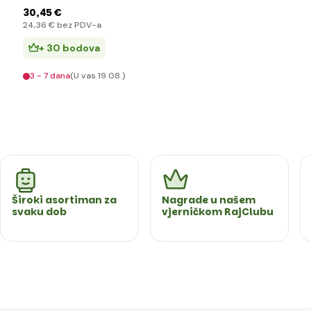
30
,45 €
24
,36 €
bez PDV-a
+ 30 bodova
3 - 7 dana
(U vas 19.08.)
Široki asortiman za
Nagrade u našem
svaku dob
vjerničkom RajClubu