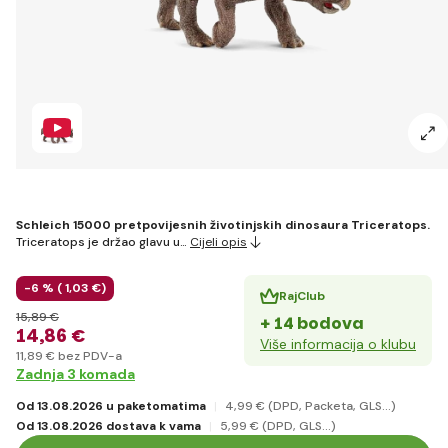
Schleich 15000 pretpovijesnih životinjskih dinosaura Triceratops.
Triceratops je držao glavu u…
Cijeli opis
-6 % (
1
,03 €
)
RajClub
15
,89 €
+ 14 bodova
14
,86 €
Više informacija o klubu
11
,89 €
bez PDV-a
Zadnja 3 komada
Od 13.08.2026 u paketomatima
4
,99 €
(DPD, Packeta, GLS...)
Od 13.08.2026 dostava k vama
5
,99 €
(DPD, GLS...)