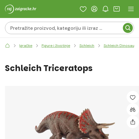
Igračke
Figure i životinje
Schleich
Schleich Dinosauri
Schleich Triceratops