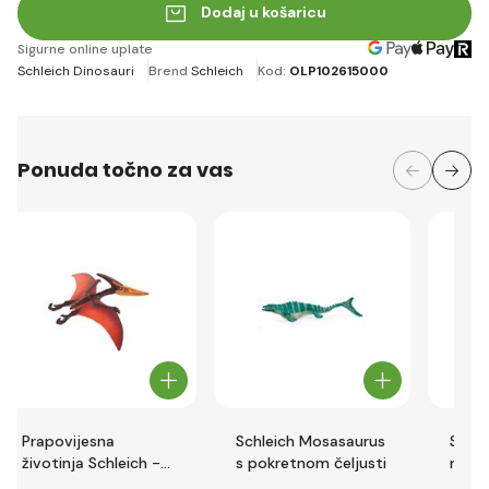
Dodaj u košaricu
Sigurne online uplate
Schleich Dinosauri
Brend
Schleich
Kod:
OLP102615000
Ponuda točno za vas
Prapovijesna
Schleich Mosasaurus
Schle
životinja Schleich -
s pokretnom čeljusti
ruksa
Pteranodon