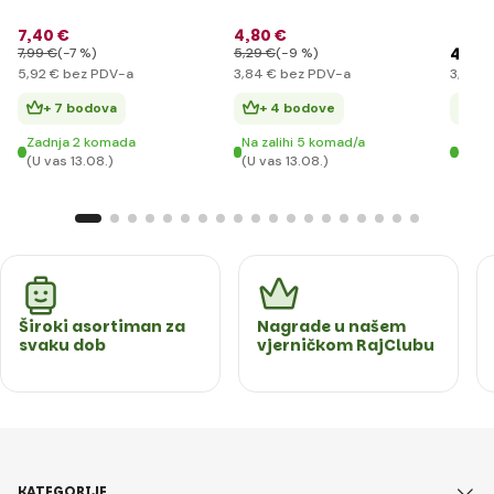
7
,40 €
4
,80 €
4
,11 
7
,99 €
(-7 %)
5
,29 €
(-9 %)
5
,92 €
bez PDV-a
3
,84 €
bez PDV-a
3
,29 €
+ 7 bodova
+ 4 bodove
+ 
Zadnja 2 komada
Na zalihi 5 komad/a
Zadn
(U vas 13.08.)
(U vas 13.08.)
(U va
Široki asortiman za
Nagrade u našem
svaku dob
vjerničkom RajClubu
KATEGORIJE