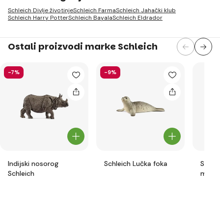
Schleich Divlje životinje
Schleich Farma
Schleich Jahački klub
Schleich Harry Potter
Schleich Bayala
Schleich Eldrador
Ostali proizvodi marke Schleich
-7%
-9%
Indijski nosorog
Schleich Lučka foka
Schle
Schleich
mlad