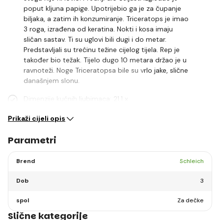
poput kljuna papige. Upotrijebio ga je za čupanje
biljaka, a zatim ih konzumiranje. Triceratops je imao
3 roga, izrađena od keratina. Nokti i kosa imaju
sličan sastav. Ti su uglovi bili dugi i do metar.
Predstavljali su trećinu težine cijelog tijela. Rep je
također bio težak. Tijelo dugo 10 metara držao je u
ravnoteži. Noge Triceratopsa bile su vrlo jake, slične
današnjem slonu.
Dimenzije kućnih ljubimaca: 21,1 x…
Prikaži cijeli opis
Parametri
Brend
Schleich
Dob
3
spol
Za dečke
Slične kategorije