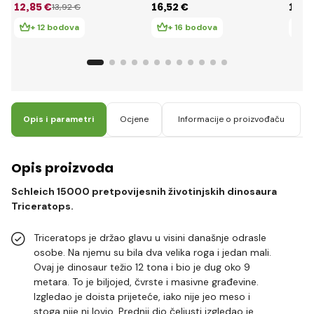
12
,85 €
16
,52 €
16
,4
13
,92 €
+ 12 bodova
+ 16 bodova
+ 
Opis i parametri
Ocjene
Informacije o proizvođaču
Opis proizvoda
Schleich 15000 pretpovijesnih životinjskih dinosaura
Triceratops.
Triceratops je držao glavu u visini današnje odrasle
osobe. Na njemu su bila dva velika roga i jedan mali.
Ovaj je dinosaur težio 12 tona i bio je dug oko 9
metara. To je biljojed, čvrste i masivne građevine.
Izgledao je doista prijeteće, iako nije jeo meso i
stoga nije ni lovio. Prednji dio čeljusti izgledao je