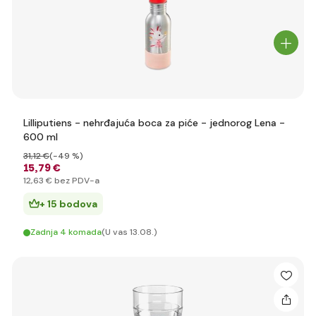
Lilliputiens - nehrđajuća boca za piće - jednorog Lena -
600 ml
31
,12 €
(-49 %)
15
,79 €
12
,63 €
bez PDV-a
+ 15 bodova
Zadnja 4 komada
(U vas 13.08.)