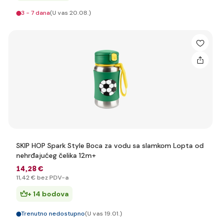
3 - 7 dana
(U vas 20.08.)
SKIP HOP Spark Style Boca za vodu sa slamkom Lopta od
nehrđajućeg čelika 12m+
14
,28 €
11
,42 €
bez PDV-a
+ 14 bodova
Trenutno nedostupno
(U vas 19.01.)