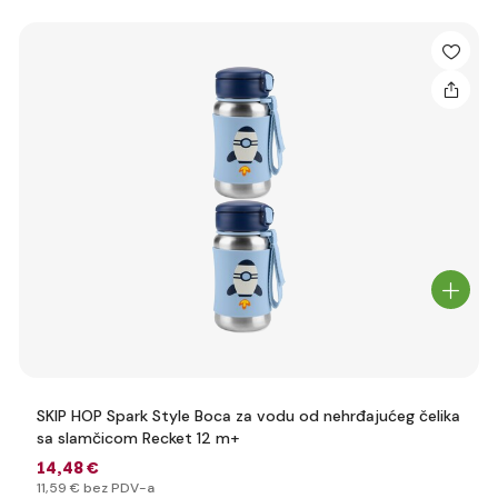
SKIP HOP Spark Style Boca za vodu od nehrđajućeg čelika
sa slamčicom Recket 12 m+
14
,48 €
11
,59 €
bez PDV-a