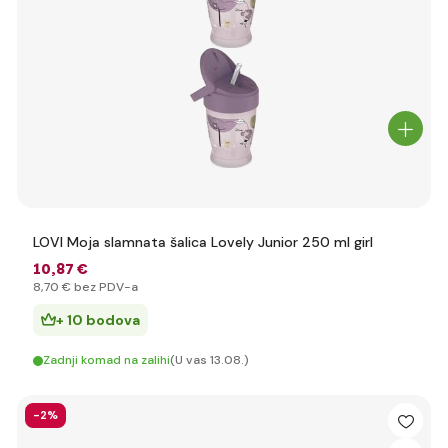
LOVI Moja slamnata šalica Lovely Junior 250 ml girl
10
,87 €
8
,70 €
bez PDV-a
+ 10 bodova
Zadnji komad na zalihi
(U vas 13.08.)
-2%