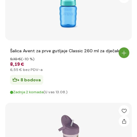
Šalica Avent za prve gutljaje Classic 260 ml za dječaka
9
,10 €
(-10 %)
8
,19 €
6
,55 €
bez PDV-a
+ 8 bodova
Zadnja 2 komada
(U vas 13.08.)