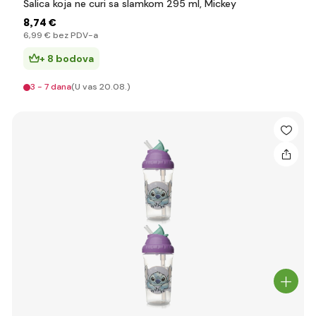
Šalica koja ne curi sa slamkom 295 ml, Mickey
8
,74 €
6
,99 €
bez PDV-a
+ 8 bodova
3 - 7 dana
(U vas 20.08.)