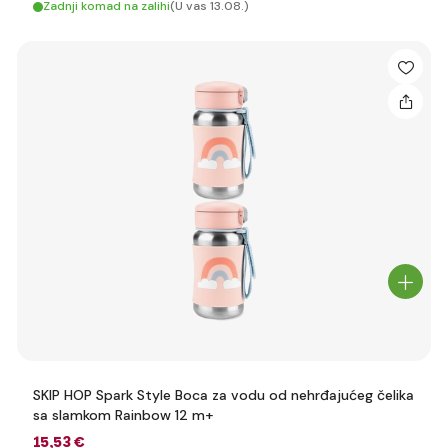
Zadnji komad na zalihi
(U vas 13.08.)
SKIP HOP Spark Style Boca za vodu od nehrđajućeg čelika
sa slamkom Rainbow 12 m+
15
,53 €