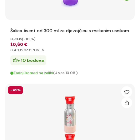
Šalica Avent od 300 ml za djevojčicu s mekanim usnikom
11
,78 €
(-10 %)
10
,60 €
8
,48 €
bez PDV-a
+ 10 bodova
Zadnji komad na zalihi
(U vas 13.08.)
-49%