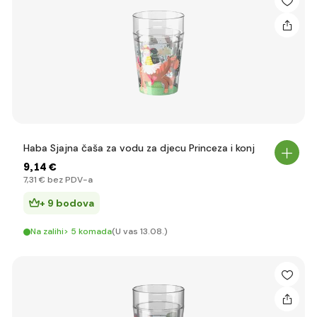
Haba Sjajna čaša za vodu za djecu Princeza i konj
9
,14 €
7
,31 €
bez PDV-a
+ 9 bodova
Na zalihi> 5 komada
(U vas 13.08.)