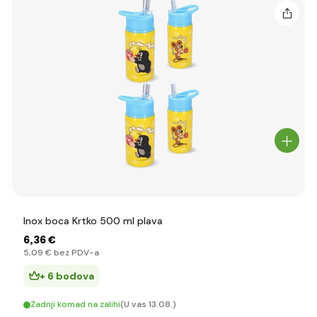
Inox boca Krtko 500 ml plava
6
,36 €
5
,09 €
bez PDV-a
+ 6 bodova
Zadnji komad na zalihi
(U vas 13.08.)