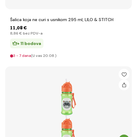
Šalica koja ne curi s usnikom 295 ml, LILO & STITCH
11
,08 €
8
,86 €
bez PDV-a
+ 11 bodova
3 - 7 dana
(U vas 20.08.)