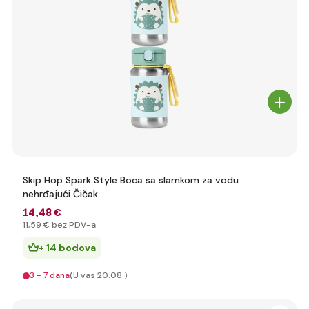
Skip Hop Spark Style Boca sa slamkom za vodu
nehrđajući Čičak
14
,48 €
11
,59 €
bez PDV-a
+ 14 bodova
3 - 7 dana
(U vas 20.08.)