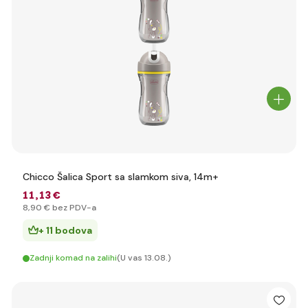
Chicco Šalica Sport sa slamkom siva, 14m+
11
,13 €
8
,90 €
bez PDV-a
+ 11 bodova
Zadnji komad na zalihi
(U vas 13.08.)