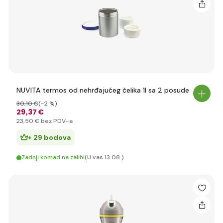
NUVITA termos od nehrđajućeg čelika 1l sa 2 posude
30
,10 €
(-2 %)
29
,37 €
23
,50 €
bez PDV-a
+ 29 bodova
Zadnji komad na zalihi
(U vas 13.08.)