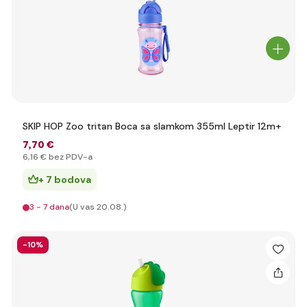
SKIP HOP Zoo tritan Boca sa slamkom 355ml Leptir 12m+
7
,70 €
6
,16 €
bez PDV-a
+ 7 bodova
3 - 7 dana
(U vas 20.08.)
-10%