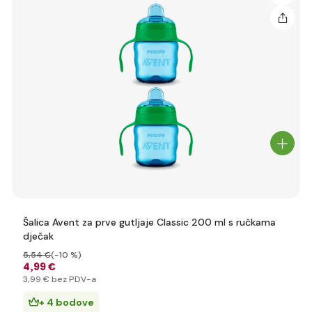
Šalica Avent za prve gutljaje Classic 200 ml s ručkama
dječak
5
,54 €
(-10 %)
4
,99 €
3
,99 €
bez PDV-a
+ 4 bodove