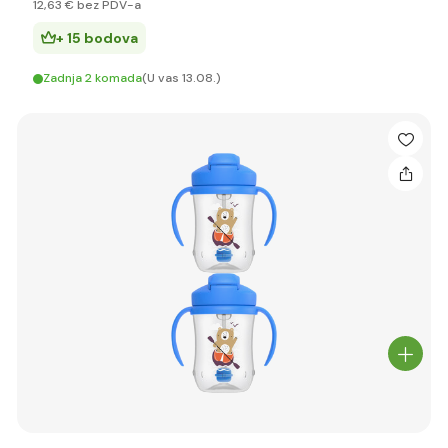
12
,63 €
bez PDV-a
+ 15 bodova
Zadnja 2 komada
(U vas 13.08.)