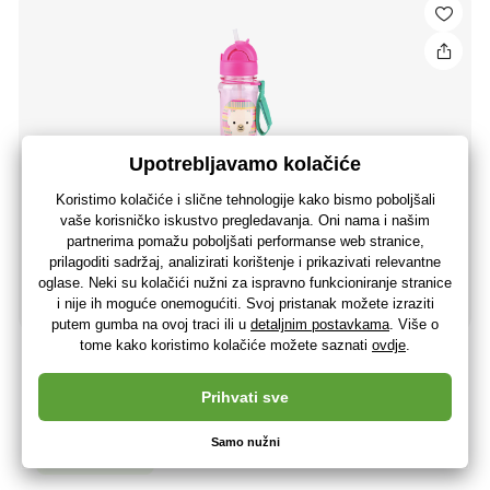
SKIP HOP Zoo tritan Boca sa slamkom 355ml Llama 12m+
5
,49 €
4
,39 €
bez PDV-a
+ 5 bodova