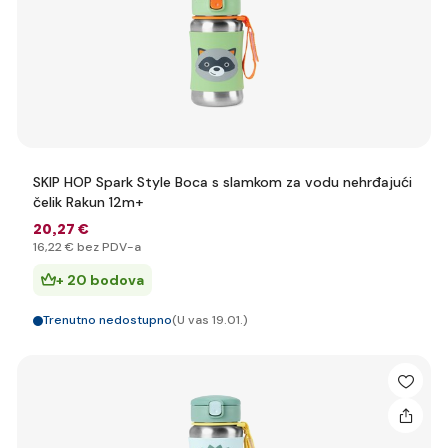
SKIP HOP Spark Style Boca s slamkom za vodu nehrđajući
čelik Rakun 12m+
20
,27 €
16
,22 €
bez PDV-a
+ 20 bodova
Trenutno nedostupno
(U vas 19.01.)