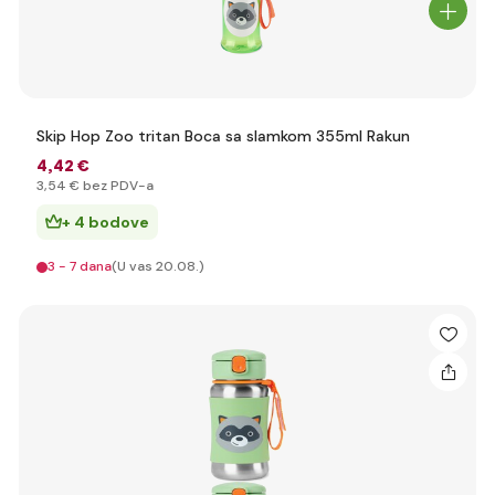
Skip Hop Zoo tritan Boca sa slamkom 355ml Rakun
4
,42 €
3
,54 €
bez PDV-a
+ 4 bodove
3 - 7 dana
(U vas 20.08.)