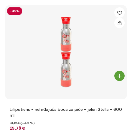
-49%
Lilliputiens - nehrđajuća boca za piće - jelen Stella - 600
ml
31
,12 €
(-49 %)
15
,79 €