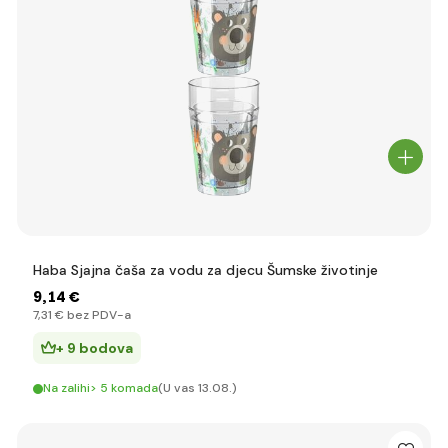
Haba Sjajna čaša za vodu za djecu Šumske životinje
9
,14 €
7
,31 €
bez PDV-a
+ 9 bodova
Na zalihi> 5 komada
(U vas 13.08.)