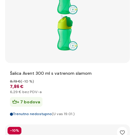
Šalica Avent 300 ml s vatrenom slamom
8
,73 €
(-10 %)
7
,86 €
6
,29 €
bez PDV-a
+ 7 bodova
Trenutno nedostupno
(U vas 19.01.)
-10%