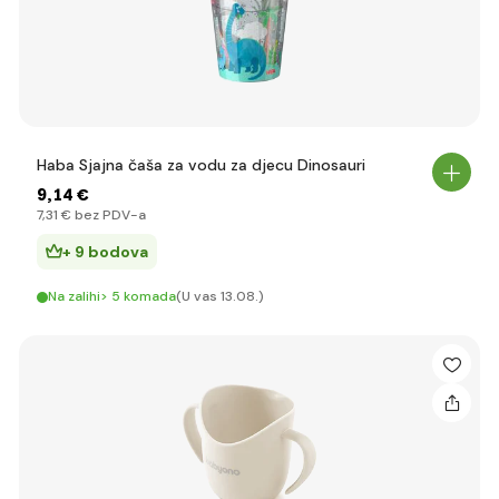
Haba Sjajna čaša za vodu za djecu Dinosauri
9
,14 €
7
,31 €
bez PDV-a
+ 9 bodova
Na zalihi> 5 komada
(U vas 13.08.)