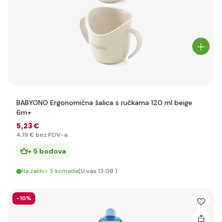
BABYONO Ergonomična šalica s ručkama 120 ml beige
6m+
5
,23 €
4
,19 €
bez PDV-a
+ 5 bodova
Na zalihi> 5 komada
(U vas 13.08.)
-10%