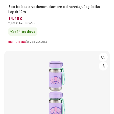
Zoo bočica s vodenom slamom od nehrđajućeg čelika
Leptir 12m +
14
,48 €
11
,59 €
bez PDV-a
+ 14 bodova
3 - 7 dana
(U vas 20.08.)