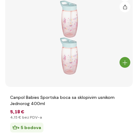
Canpol Babies Sportska boca sa sklopivim usnikom
Jednorog 400ml
5
,18 €
4
,15 €
bez PDV-a
+ 5 bodova