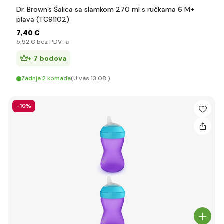
Dr. Brown’s Šalica sa slamkom 270 ml s ručkama 6 M+
plava (TC91102)
7
,40 €
5
,92 €
bez PDV-a
+ 7 bodova
Zadnja 2 komada
(U vas 13.08.)
-10%