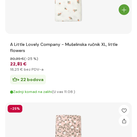
A Little Lovely Company - Mušelinska ručnik XL, little
flowers
30
,39 €
(-25 %)
22
,81 €
18
,25 €
bez PDV-a
+ 22 bodova
Zadnji komad na zalihi
(U vas 11.08.)
-25%