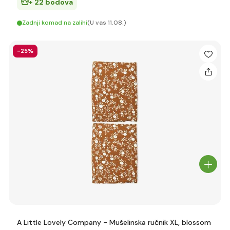
+ 22 bodova
Zadnji komad na zalihi
(U vas 11.08.)
-25%
A Little Lovely Company - Mušelinska ručnik XL, blossom