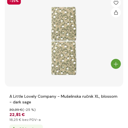
-25%
A Little Lovely Company - Mušelinska ručnik XL, blossom
- dark sage
30
,39 €
(-25 %)
22
,81 €
18
,25 €
bez PDV-a