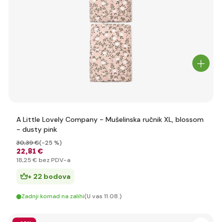
A Little Lovely Company - Mušelinska ručnik XL, blossom
- dusty pink
30
,39 €
(-25 %)
22
,81 €
18
,25 €
bez PDV-a
+ 22 bodova
Zadnji komad na zalihi
(U vas 11.08.)