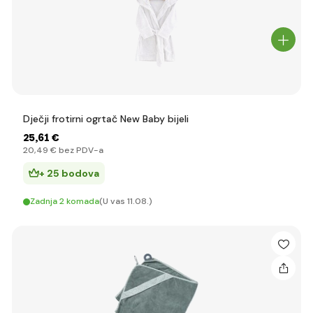
Dječji frotirni ogrtač New Baby bijeli
25
,61 €
20
,49 €
bez PDV-a
+ 25 bodova
Zadnja 2 komada
(U vas 11.08.)