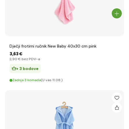
Dječji frotirni ručnik New Baby 40x30 cm pink
3
,63 €
2
,90 €
bez PDV-a
+ 3 bodove
Zadnja 3 komada
(U vas 11.08.)