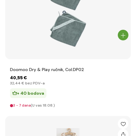
Doomoo Dry & Play ručnik, Col.DP02
40
,55 €
32
,44 €
bez PDV-a
+ 40 bodova
3 - 7 dana
(U vas 18.08.)