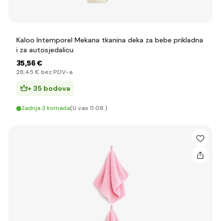
Kaloo Intemporel Mekana tkanina deka za bebe prikladna
i za autosjedalicu
35
,56 €
28
,45 €
bez PDV-a
+ 35 bodova
Zadnja 3 komada
(U vas 11.08.)