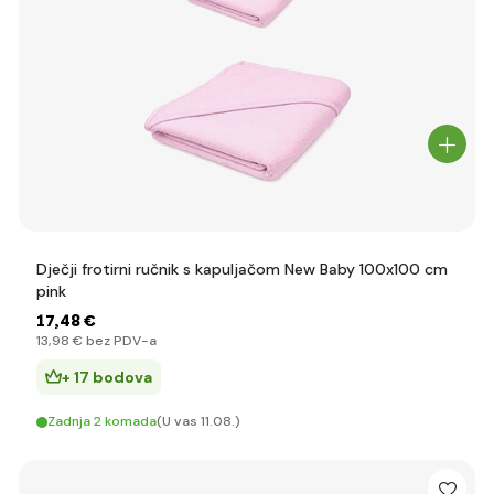
Dječji frotirni ručnik s kapuljačom New Baby 100x100 cm
pink
17
,48 €
13
,98 €
bez PDV-a
+ 17 bodova
Zadnja 2 komada
(U vas 11.08.)