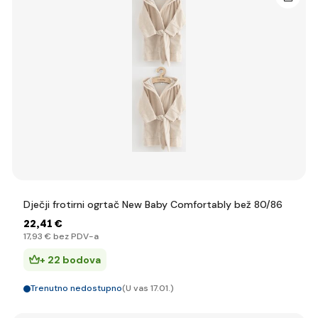
Dječji frotirni ogrtač New Baby Comfortably bež 80/86
22
,41 €
17
,93 €
bez PDV-a
+ 22 bodova
Trenutno nedostupno
(U vas 17.01.)