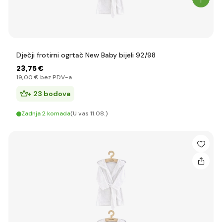
Dječji frotirni ogrtač New Baby bijeli 92/98
23
,75 €
19
,00 €
bez PDV-a
+ 23 bodova
Zadnja 2 komada
(U vas 11.08.)