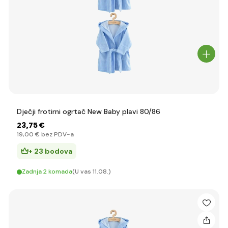
Dječji frotirni ogrtač New Baby plavi 80/86
23
,75 €
19
,00 €
bez PDV-a
+ 23 bodova
Zadnja 2 komada
(U vas 11.08.)