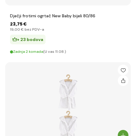
Dječji frotirni ogrtač New Baby bijeli 80/86
23
,75 €
19
,00 €
bez PDV-a
+ 23 bodova
Zadnja 2 komada
(U vas 11.08.)