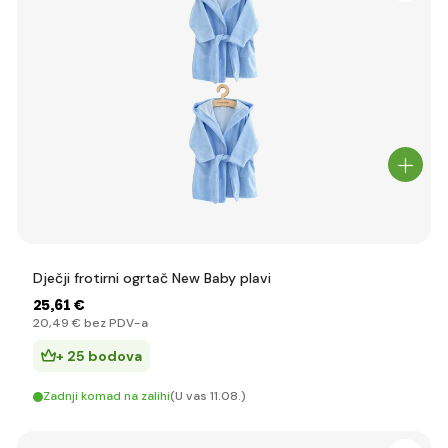
Dječji frotirni ogrtač New Baby plavi
25
,61 €
20
,49 €
bez PDV-a
+ 25 bodova
Zadnji komad na zalihi
(U vas 11.08.)