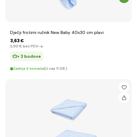
Dječji frotirni ručnik New Baby 40x30 cm plavi
3
,63 €
2
,90 €
bez PDV-a
+ 3 bodove
Zadnja 4 komada
(U vas 11.08.)