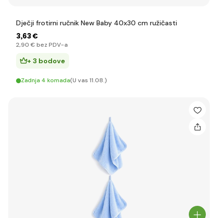
Dječji frotirni ručnik New Baby 40x30 cm ružičasti
3
,63 €
2
,90 €
bez PDV-a
+ 3 bodove
Zadnja 4 komada
(U vas 11.08.)