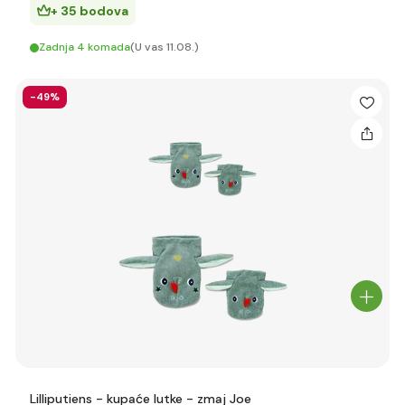
+ 35 bodova
Zadnja 4 komada
(U vas 11.08.)
-49%
Lilliputiens - kupaće lutke - zmaj Joe