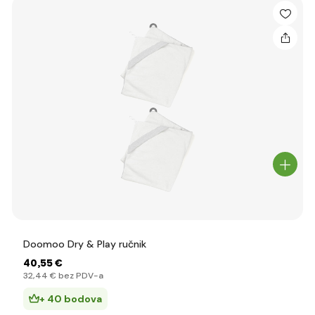
Doomoo Dry & Play ručnik
40
,55 €
32
,44 €
bez PDV-a
+ 40 bodova