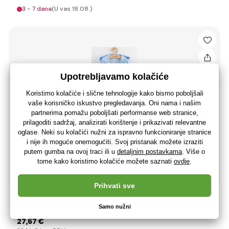
3 - 7 dana
(U vas 18.08.)
Dječji frotirni ogrtač New Baby Comfortably blue 116/122
27
,67 €