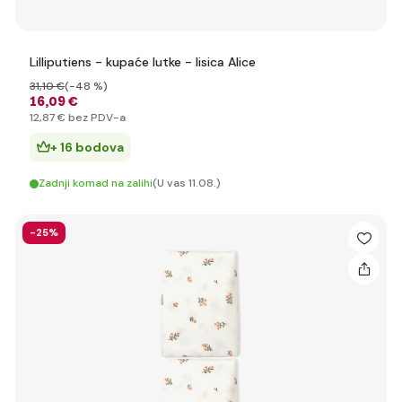
Lilliputiens - kupaće lutke - lisica Alice
31
,10 €
(-48 %)
16
,09 €
12
,87 €
bez PDV-a
+ 16 bodova
Zadnji komad na zalihi
(U vas 11.08.)
-25%