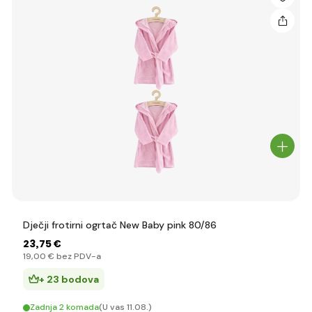
Dječji frotirni ogrtač New Baby pink 80/86
23
,75 €
19
,00 €
bez PDV-a
+ 23 bodova
Zadnja 2 komada
(U vas 11.08.)