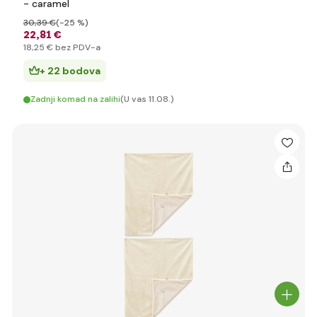
- caramel
30
,39 €
(-25 %)
22
,81 €
18
,25 €
bez PDV-a
+ 22 bodova
Zadnji komad na zalihi
(U vas 11.08.)