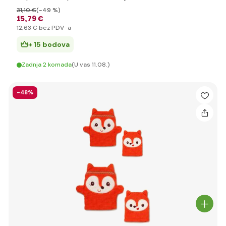
31
,10 €
(-49 %)
15
,79 €
12
,63 €
bez PDV-a
+ 15 bodova
Zadnja 2 komada
(U vas 11.08.)
-48%