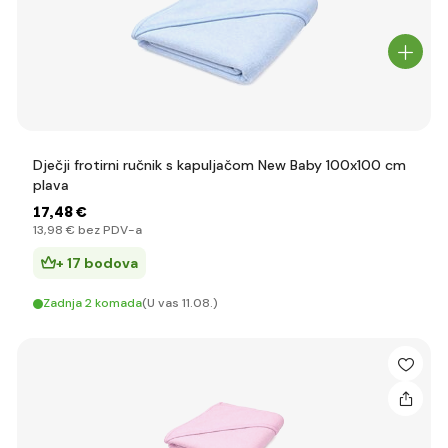
Dječji frotirni ručnik s kapuljačom New Baby 100x100 cm
plava
17
,48 €
13
,98 €
bez PDV-a
+ 17 bodova
Zadnja 2 komada
(U vas 11.08.)