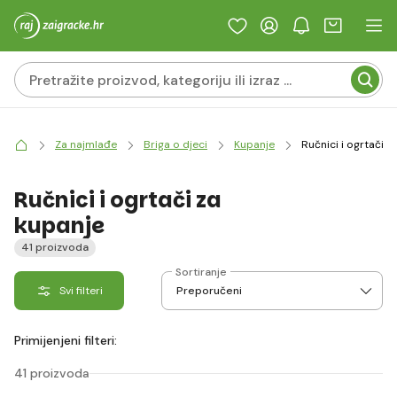
Za najmlađe
Briga o djeci
Kupanje
Ručnici i ogrtači z
Ručnici i ogrtači za
kupanje
41 proizvoda
Sortiranje
Svi filteri
Primijenjeni filteri:
41 proizvoda