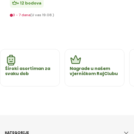
+ 12 bodova
3 - 7 dana
(U vas 19.08.)
Široki asortiman za
Nagrade u našem
svaku dob
vjerničkom RajClubu
KATEGORIJE