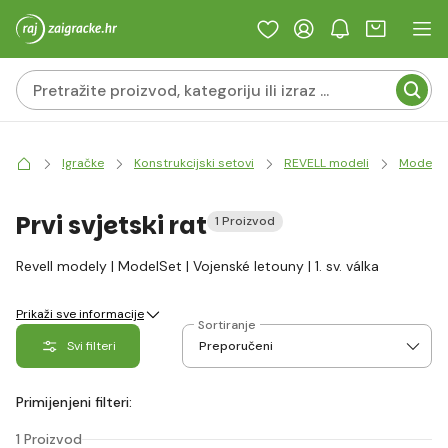
Igračke
Konstrukcijski setovi
REVELL modeli
ModelSe
Prvi svjetski rat
1 Proizvod
Revell modely | ModelSet | Vojenské letouny | 1. sv. válka
Prikaži sve informacije
Sortiranje
Svi filteri
Primijenjeni filteri:
1 Proizvod