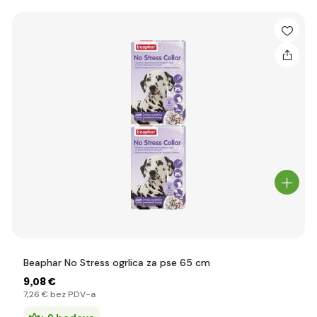
Beaphar No Stress ogrlica za pse 65 cm
9
,08 €
7
,26 €
bez PDV-a