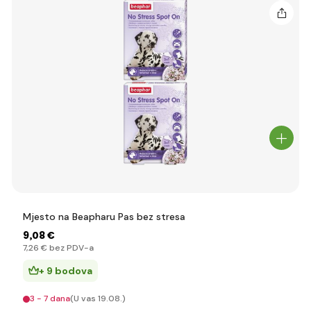
Mjesto na Beapharu Pas bez stresa
9
,08 €
7
,26 €
bez PDV-a
+ 9 bodova
3 - 7 dana
(U vas 19.08.)