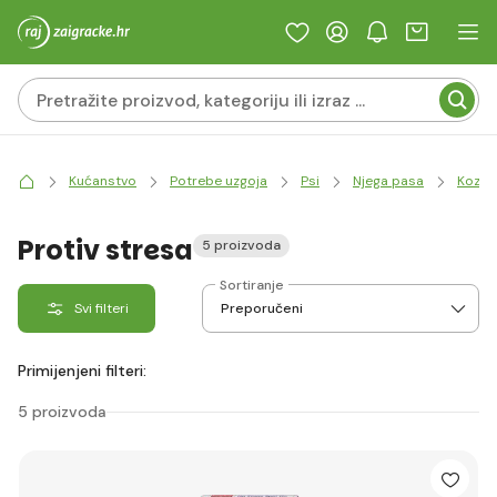
Kućanstvo
Potrebe uzgoja
Psi
Njega pasa
Kozmet
Protiv stresa
5 proizvoda
Sortiranje
Svi filteri
Primijenjeni filteri:
5 proizvoda