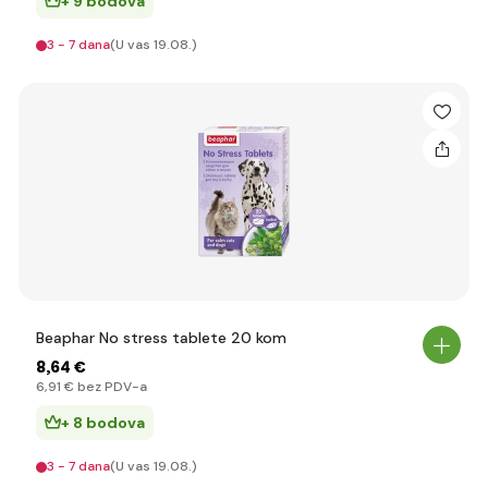
+ 9 bodova
3 - 7 dana
(U vas 19.08.)
Beaphar No stress tablete 20 kom
8
,64 €
6
,91 €
bez PDV-a
+ 8 bodova
3 - 7 dana
(U vas 19.08.)