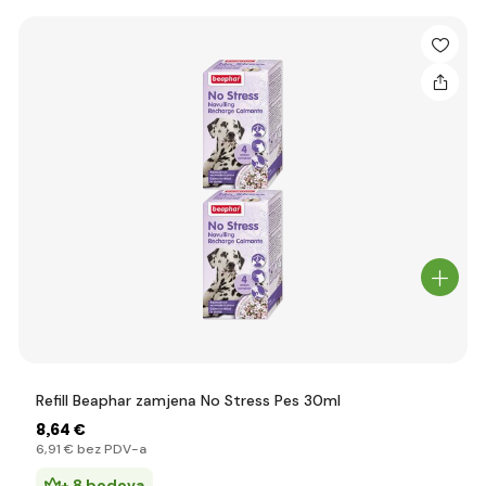
Refill Beaphar zamjena No Stress Pes 30ml
8
,64 €
6
,91 €
bez PDV-a
+ 8 bodova