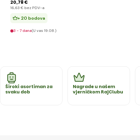
20
,78 €
16
,63 €
bez PDV-a
+ 20 bodova
3 - 7 dana
(U vas 19.08.)
Široki asortiman za
Nagrade u našem
svaku dob
vjerničkom RajClubu