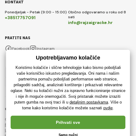
KONTAKT
Ponedjeljak - Petak (9:00 - 15:00)
Obično odgovaramo u roku od 8
sati
+38517757091
info@rajzaigracke.hr
PRATITE NAS
Facebook
Instagram
Hrvatski
© 2018 - 2026 Rajzaigracke.hr, Sva prava pridržana
Ova stranica je zaštićena reCAPTCHA-om i primjenjuju se
Pravila o zaštiti osobnih podataka
tvrtke Google i njihova
Ugovorni uvjeti
.
Izrada učinkovitih internetskih trgovina od
RIESENIA