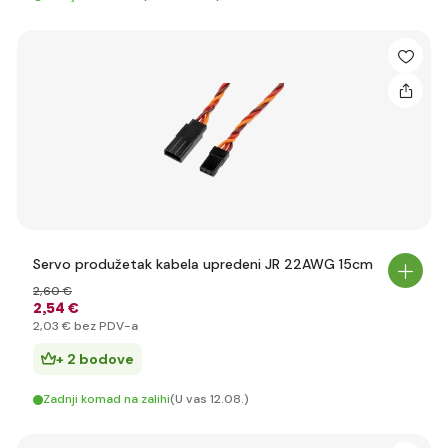
Servo produžetak kabela upredeni JR 22AWG 15cm
2
,60 €
2
,54 €
2
,03 €
bez PDV-a
+ 2 bodove
Zadnji komad na zalihi
(U vas 12.08.)