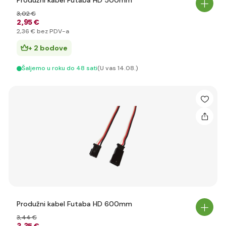
Produžni kabel Futaba HD 500mm
3
,02 €
2
,95 €
2
,36 €
bez PDV-a
+ 2 bodove
Šaljemo u roku do 48 sati
(U vas 14.08.)
Produžni kabel Futaba HD 600mm
3
,44 €