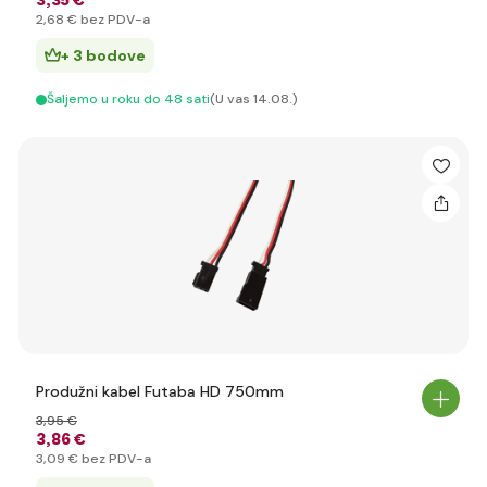
3
,35 €
2
,68 €
bez PDV-a
+ 3 bodove
Šaljemo u roku do 48 sati
(U vas 14.08.)
Produžni kabel Futaba HD 750mm
3
,95 €
3
,86 €
3
,09 €
bez PDV-a