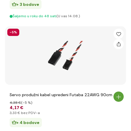
+ 3 bodove
Šaljemo u roku do 48 sati
(U vas 14.08.)
-5%
Servo produžni kabel upredeni Futaba 22AWG 90cm
4
,38 €
(-5 %)
4
,17 €
3
,33 €
bez PDV-a
+ 4 bodove