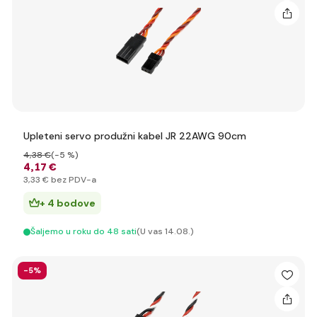
Upleteni servo produžni kabel JR 22AWG 90cm
4
,38 €
(-5 %)
4
,17 €
3
,33 €
bez PDV-a
+ 4 bodove
Šaljemo u roku do 48 sati
(U vas 14.08.)
-5%