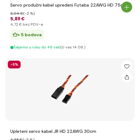
Servo produžni kabel upredeni Futaba 22AWG HD 75cm
6
,04 €
(-2 %)
5
,89 €
4
,72 €
bez PDV-a
+ 5 bodova
Šaljemo u roku do 48 sati
(U vas 14.08.)
-5%
Upleteni servo kabel JR HD 22AWG 30cm
4
,38 €
(-5 %)