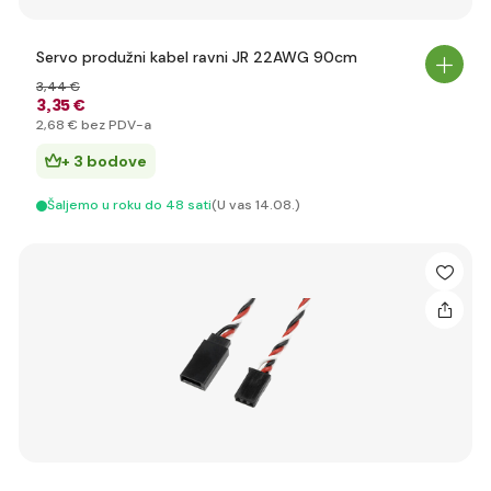
Servo produžni kabel ravni JR 22AWG 90cm
3
,44 €
3
,35 €
2
,68 €
bez PDV-a
+ 3 bodove
Šaljemo u roku do 48 sati
(U vas 14.08.)