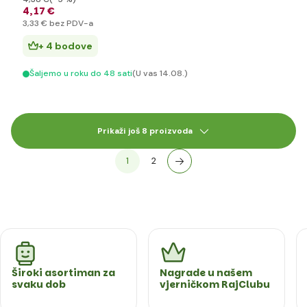
4
,17 €
3
,33 €
bez PDV-a
+ 4 bodove
Šaljemo u roku do 48 sati
(U vas 14.08.)
Prikaži još 8 proizvoda
1
2
Široki asortiman za
Nagrade u našem
svaku dob
vjerničkom RajClubu