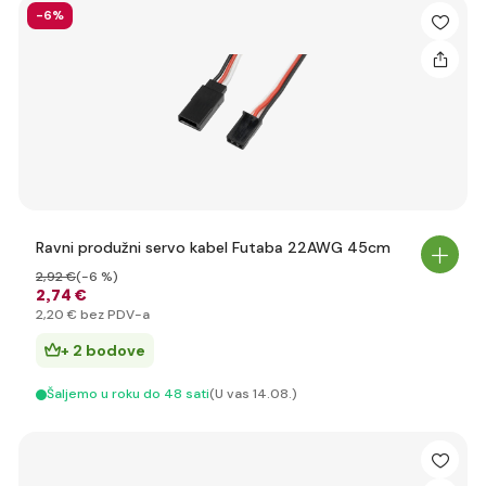
-6%
Ravni produžni servo kabel Futaba 22AWG 45cm
2
,92 €
(-6 %)
2
,74 €
2
,20 €
bez PDV-a
+ 2 bodove
Šaljemo u roku do 48 sati
(U vas 14.08.)