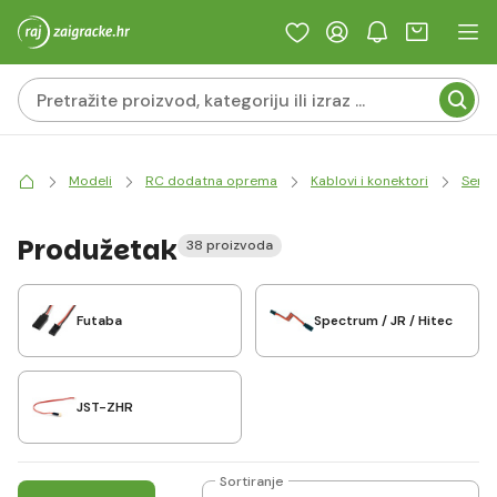
Modeli
RC dodatna oprema
Kablovi i konektori
Servo
Produžetak
38 proizvoda
Futaba
Spectrum / JR / Hitec
JST-ZHR
Sortiranje