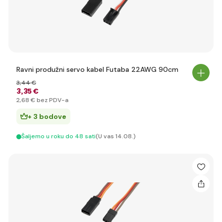
Ravni produžni servo kabel Futaba 22AWG 90cm
3
,44 €
3
,35 €
2
,68 €
bez PDV-a
+ 3 bodove
Šaljemo u roku do 48 sati
(U vas 14.08.)