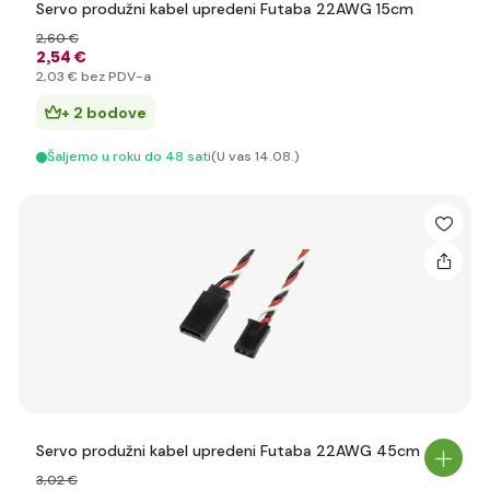
Servo produžni kabel upredeni Futaba 22AWG 15cm
2
,60 €
2
,54 €
2
,03 €
bez PDV-a
+ 2 bodove
Šaljemo u roku do 48 sati
(U vas 14.08.)
Servo produžni kabel upredeni Futaba 22AWG 45cm
3
,02 €