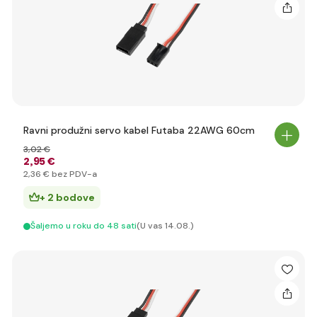
Ravni produžni servo kabel Futaba 22AWG 60cm
3
,02 €
2
,95 €
2
,36 €
bez PDV-a
+ 2 bodove
Šaljemo u roku do 48 sati
(U vas 14.08.)