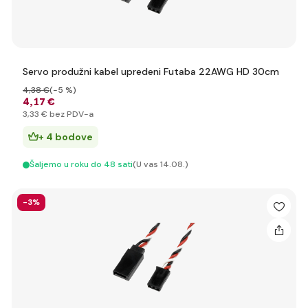
Servo produžni kabel upredeni Futaba 22AWG HD 30cm
4
,38 €
(-5 %)
4
,17 €
3
,33 €
bez PDV-a
+ 4 bodove
Šaljemo u roku do 48 sati
(U vas 14.08.)
-3%