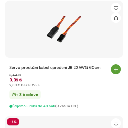
Servo produžni kabel upredeni JR 22AWG 60cm
3
,44 €
3
,35 €
2
,68 €
bez PDV-a
+ 3 bodove
Šaljemo u roku do 48 sati
(U vas 14.08.)
-5%