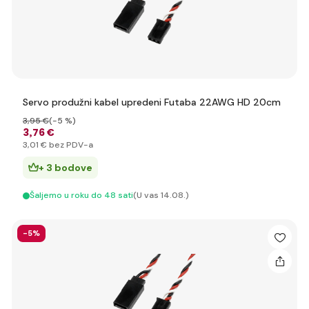
Servo produžni kabel upredeni Futaba 22AWG HD 20cm
3
,95 €
(-5 %)
3
,76 €
3
,01 €
bez PDV-a
+ 3 bodove
Šaljemo u roku do 48 sati
(U vas 14.08.)
-5%