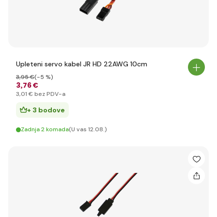
Upleteni servo kabel JR HD 22AWG 10cm
3
,95 €
(-5 %)
3
,76 €
3
,01 €
bez PDV-a
+ 3 bodove
Zadnja 2 komada
(U vas 12.08.)