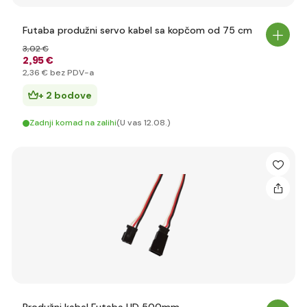
Futaba produžni servo kabel sa kopčom od 75 cm
3
,02 €
2
,95 €
2
,36 €
bez PDV-a
+ 2 bodove
Zadnji komad na zalihi
(U vas 12.08.)