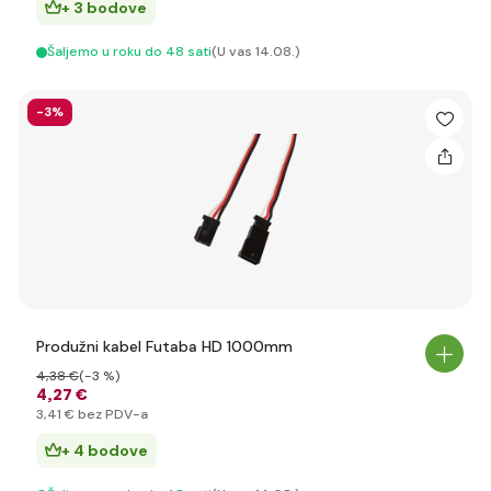
+ 3 bodove
Šaljemo u roku do 48 sati
(U vas 14.08.)
-3%
Produžni kabel Futaba HD 1000mm
4
,38 €
(-3 %)
4
,27 €
3
,41 €
bez PDV-a
+ 4 bodove