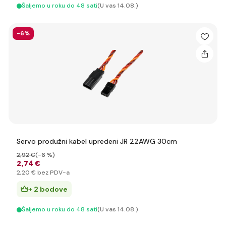
Šaljemo u roku do 48 sati
(U vas 14.08.)
-6%
Servo produžni kabel upredeni JR 22AWG 30cm
2
,92 €
(-6 %)
2
,74 €
2
,20 €
bez PDV-a
+ 2 bodove
Šaljemo u roku do 48 sati
(U vas 14.08.)