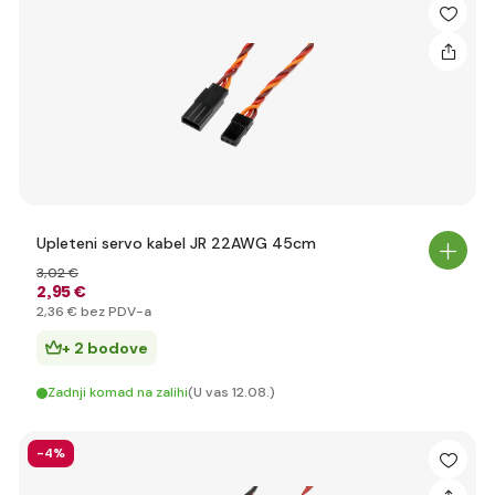
Upleteni servo kabel JR 22AWG 45cm
3
,02 €
2
,95 €
2
,36 €
bez PDV-a
+ 2 bodove
Zadnji komad na zalihi
(U vas 12.08.)
-4%