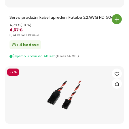
Servo produžni kabel upredeni Futaba 22AWG HD 50cm
4
,79 €
(-3 %)
4
,67 €
3
,74 €
bez PDV-a
+ 4 bodove
Šaljemo u roku do 48 sati
(U vas 14.08.)
-2%