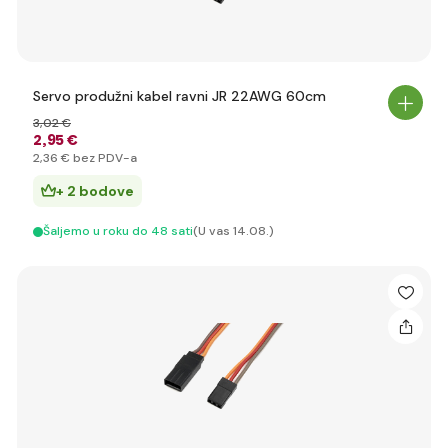
Servo produžni kabel ravni JR 22AWG 60cm
3
,02 €
2
,95 €
2
,36 €
bez PDV-a
+ 2 bodove
Šaljemo u roku do 48 sati
(U vas 14.08.)