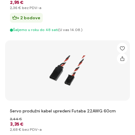
2
,95 €
2
,36 €
bez PDV-a
+ 2 bodove
Šaljemo u roku do 48 sati
(U vas 14.08.)
Servo produžni kabel upredeni Futaba 22AWG 60cm
3
,44 €
3
,35 €
2
,68 €
bez PDV-a