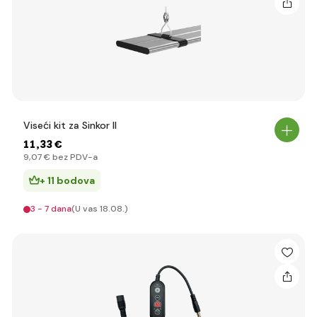
Viseći kit za Sinkor II
11
,33 €
9
,07 €
bez PDV-a
+ 11 bodova
3 - 7 dana
(U vas 18.08.)