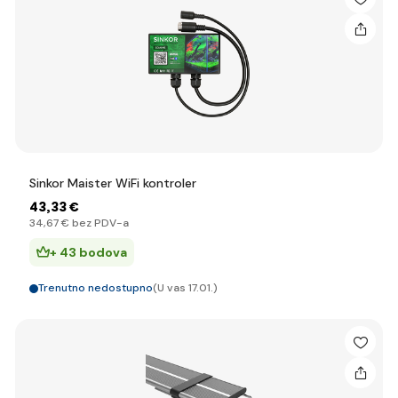
Sinkor Maister WiFi kontroler
43
,33 €
34
,67 €
bez PDV-a
+ 43 bodova
Trenutno nedostupno
(U vas 17.01.)