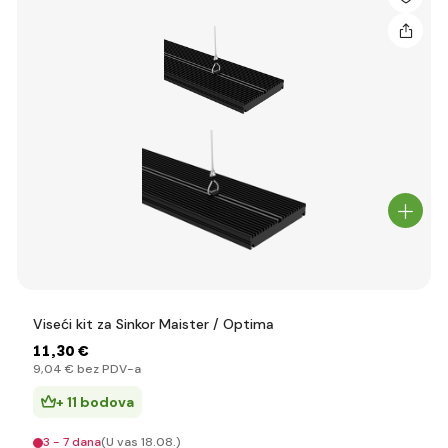
Viseći kit za Sinkor Maister / Optima
11
,30 €
9
,04 €
bez PDV-a
+ 11 bodova
3 - 7 dana
(U vas 18.08.)