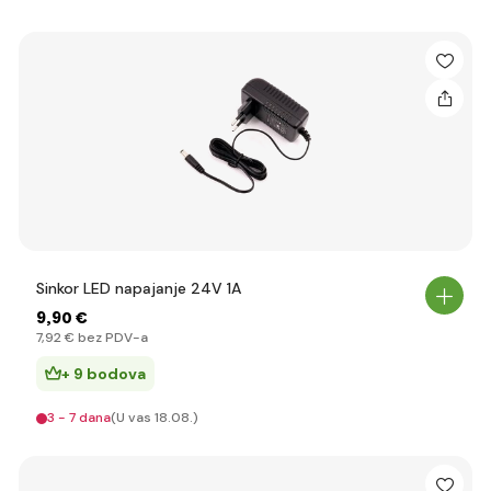
Sinkor LED napajanje 24V 1A
9
,90 €
7
,92 €
bez PDV-a
+ 9 bodova
3 - 7 dana
(U vas 18.08.)