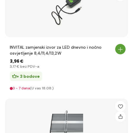
INVITAL zamjenski izvor za LED dnevno i noćno
osvjetljenje 8,4/11,4/13,2W
3
,96 €
3
,17 €
bez PDV-a
+ 3 bodove
3 - 7 dana
(U vas 18.08.)