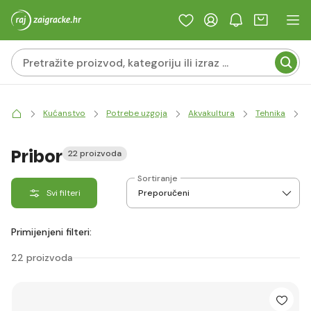
Kućanstvo
Potrebe uzgoja
Akvakultura
Tehnika
R
Pribor
22 proizvoda
Sortiranje
Svi filteri
Primijenjeni filteri:
22 proizvoda