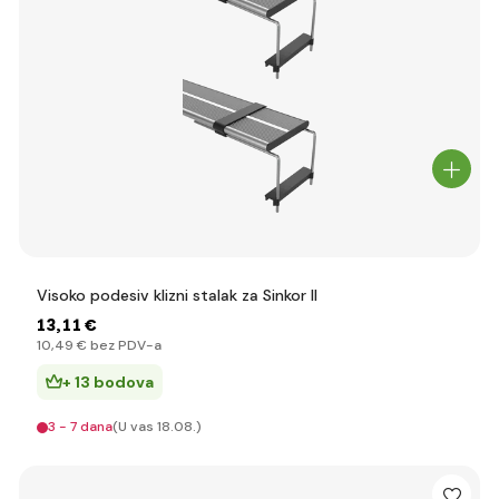
Visoko podesiv klizni stalak za Sinkor II
13
,11 €
10
,49 €
bez PDV-a
+ 13 bodova
3 - 7 dana
(U vas 18.08.)