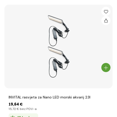
INVITAL rasvjeta za Nano LED morski akvarij 23l
19
,64 €
15
,72 €
bez PDV-a