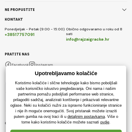
NE PROPUSTITE
KONTAKT
Ponedjeljak - Petak (9:00 - 15:00)
Obično odgovaramo u roku od 8
sati
+38517757091
info@rajzaigracke.hr
PRATITE NAS
Facebook
Instagram
Hrvatski
© 2018 - 2026 Rajzaigracke.hr, Sva prava pridržana