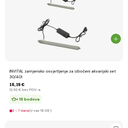
INVITAL zamjensko osvjetljenje za izbočeni akvarijski set
30/40l
16
,15 €
12
,92 €
bez PDV-a
+ 16 bodova
3 - 7 dana
(U vas 18.08.)