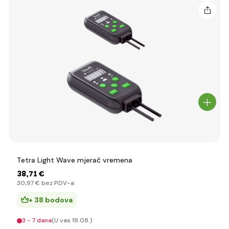
Tetra Light Wave mjerač vremena
38
,71 €
30
,97 €
bez PDV-a
+ 38 bodova
3 - 7 dana
(U vas 18.08.)