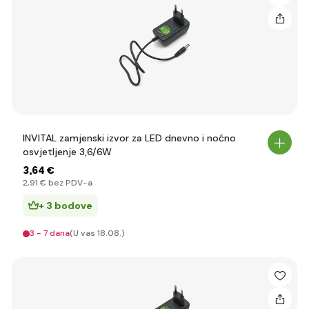
INVITAL zamjenski izvor za LED dnevno i noćno
osvjetljenje 3,6/6W
3
,64 €
2
,91 €
bez PDV-a
+ 3 bodove
3 - 7 dana
(U vas 18.08.)