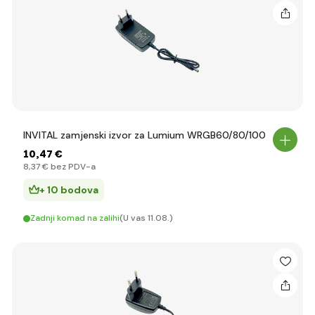
INVITAL zamjenski izvor za Lumium WRGB60/80/100
10
,47 €
8
,37 €
bez PDV-a
+ 10 bodova
Zadnji komad na zalihi
(U vas 11.08.)