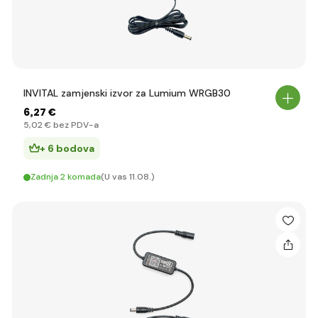
INVITAL zamjenski izvor za Lumium WRGB30
6
,27 €
5
,02 €
bez PDV-a
+ 6 bodova
Zadnja 2 komada
(U vas 11.08.)