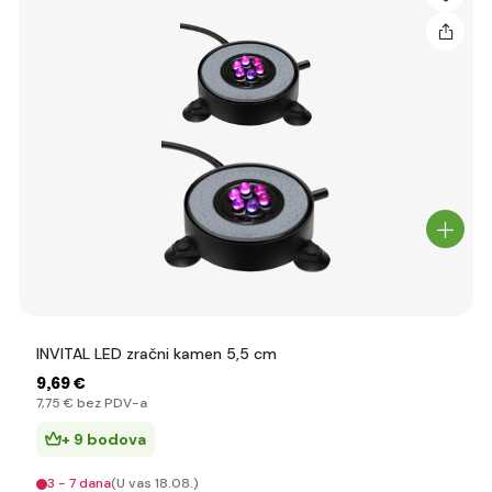
INVITAL LED zračni kamen 5,5 cm
9
,69 €
7
,75 €
bez PDV-a
+ 9 bodova
3 - 7 dana
(U vas 18.08.)