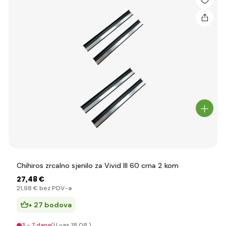
Chihiros zrcalno sjenilo za Vivid III 60 crna 2 kom
27
,48 €
21
,98 €
bez PDV-a
+ 27 bodova
3 - 7 dana
(U vas 18.08.)