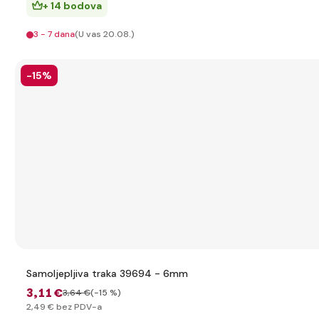
+ 14 bodova
3 - 7 dana
(U vas 20.08.)
-15%
Samoljepljiva traka 39694 - 6mm
3
,11 €
3
,64 €
(-15 %)
2
,49 €
bez PDV-a