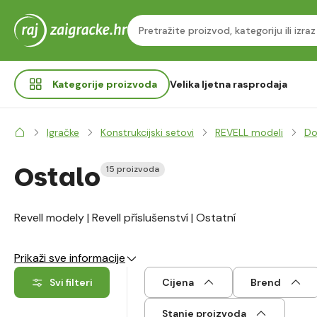
Kategorije
proizvoda
Velika ljetna rasprodaja
Igračke
Konstrukcijski setovi
REVELL modeli
Do
Ostalo
15 proizvoda
Revell modely | Revell příslušenství | Ostatní
Prikaži sve informacije
Svi filteri
Cijena
Brend
Stanje proizvoda