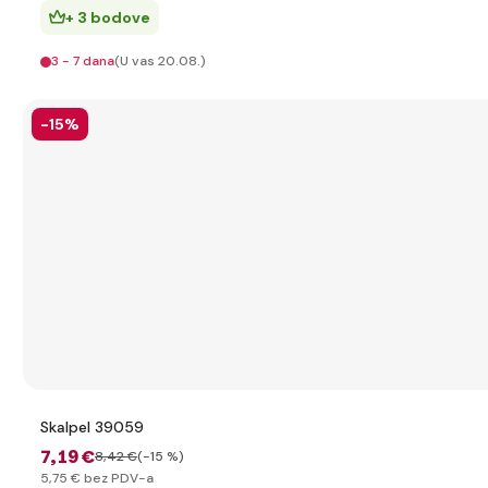
+ 3 bodove
3 - 7 dana
(U vas 20.08.)
-15%
Skalpel 39059
7
,19 €
8
,42 €
(-15 %)
5
,75 €
bez PDV-a