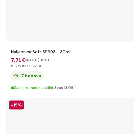
Naljepnica Soft 39693 - 30ml
7
,71 €
8
,42 €
(-8 %)
6
,17 €
bez PDV-a
+ 7 bodova
Zadnji komad na zalihi
(U vas 13.08.)
-15%