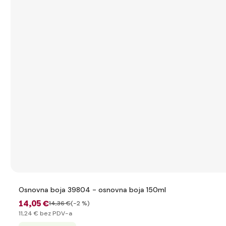
Osnovna boja 39804 - osnovna boja 150ml
14
,05 €
14
,36 €
(-2 %)
11
,24 €
bez PDV-a