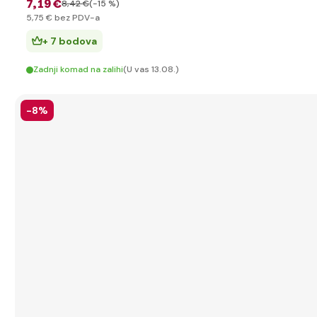
7
,19 €
8
,42 €
(-15 %)
5
,75 €
bez PDV-a
+ 7 bodova
Zadnji komad na zalihi
(U vas 13.08.)
-8%