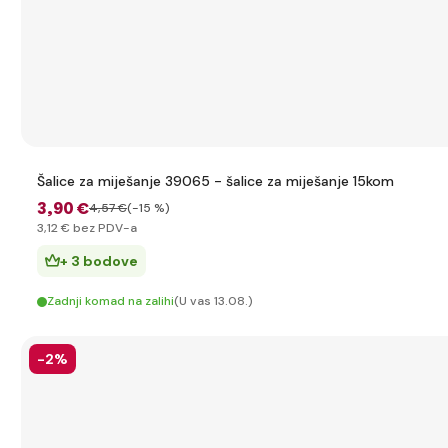
Šalice za miješanje 39065 - šalice za miješanje 15kom
3
,90 €
4
,57 €
(-15 %)
3
,12 €
bez PDV-a
+ 3 bodove
Zadnji komad na zalihi
(U vas 13.08.)
-2%