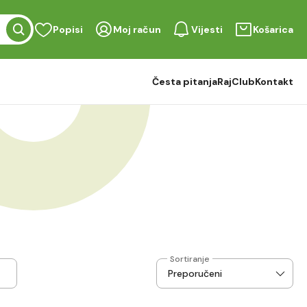
Popisi
Moj račun
Vijesti
Košarica
Česta pitanja
RajClub
Kontakt
Sortiranje