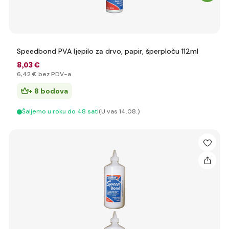
Speedbond PVA ljepilo za drvo, papir, šperploču 112ml
8
,03 €
6
,42 €
bez PDV-a
+ 8 bodova
Šaljemo u roku do 48 sati
(U vas 14.08.)