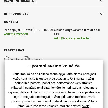
VAŽNE INFORMACIJE
NE PROPUSTITE
KONTAKT
Ponedjeljak - Petak (9:00 - 15:00)
Obično odgovaramo u roku od 8
sati
+38517757091
info@rajzaigracke.hr
PRATITE NAS
Facebook
Instagram
Hrvatski
© 2018 - 2026 Rajzaigracke.hr, Sva prava pridržana