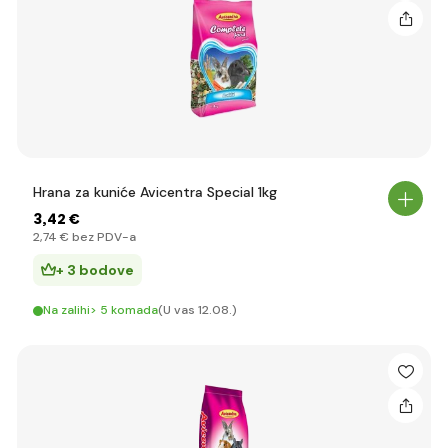
Hrana za kuniće Avicentra Special 1kg
3
,42 €
2
,74 €
bez PDV-a
+ 3 bodove
Na zalihi> 5 komada
(U vas 12.08.)