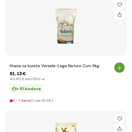
Hrana za kuniće Versele-Laga Nature Cuni 9kg
51
,13 €
40
,90 €
bez PDV-a
+ 51 bodova
3 - 7 dana
(U vas 19.08.)