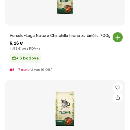
Versele-Laga Nature Chinchilla hrana za činčile 700g
6
,16 €
4
,93 €
bez PDV-a
+ 6 bodova
3 - 7 dana
(U vas 19.08.)