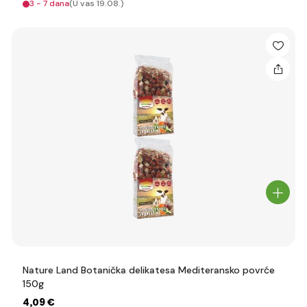
3 - 7 dana
(U vas 19.08.)
Nature Land Botanička delikatesa Mediteransko povrće
150g
4
,09 €