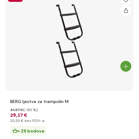
BERG ljestve za trampolin M
41
,57 €
(-30 %)
29
,17 €
23
,33 €
bez PDV-a
+ 29 bodova