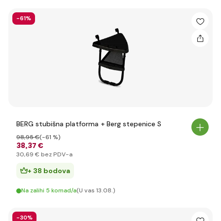
-61%
BERG stubišna platforma + Berg stepenice S
98
,95 €
(-61 %)
38
,37 €
30
,69 €
bez PDV-a
+ 38 bodova
Na zalihi 5 komad/a
(U vas 13.08.)
-30%