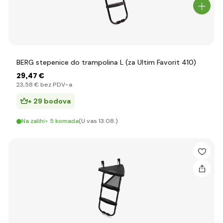
BERG stepenice do trampolina L (za Ultim Favorit 410)
29
,47 €
23
,58 €
bez PDV-a
+ 29 bodova
Na zalihi> 5 komada
(U vas 13.08.)