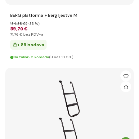
BERG platforma + Berg ljestve M
134
,38 €
(-33 %)
89
,70 €
71
,76 €
bez PDV-a
+ 89 bodova
Na zalihi> 5 komada
(U vas 13.08.)