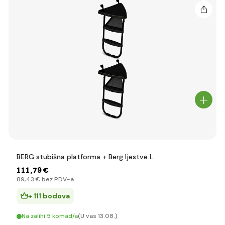
BERG stubišna platforma + Berg ljestve L
111
,79 €
89
,43 €
bez PDV-a
+ 111 bodova
Na zalihi 5 komad/a
(U vas 13.08.)