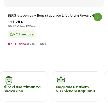
BERG stepenica + Berg stepenice L (za Ultim Favorit 410)
111
,79 €
89
,43 €
bez PDV-a
+ 111 bodova
7 - 14 dana
(U vas 02.09.)
Široki asortiman za
Nagrade u našem
svaku dob
vjerničkom RajClubu