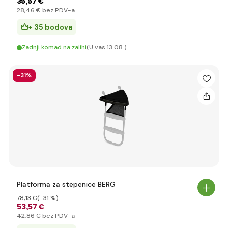
35
,57 €
28
,46 €
bez PDV-a
+ 35 bodova
Zadnji komad na zalihi
(U vas 13.08.)
-31%
Platforma za stepenice BERG
78
,13 €
(-31 %)
53
,57 €
42
,86 €
bez PDV-a