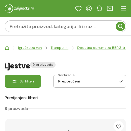
Igračke za van
Trampolini
Dodatna oprema za BERG tram
Ljestve
9 proizvoda
Sortiranje
Svi filteri
Primijenjeni filteri:
9 proizvoda