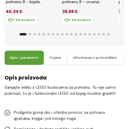
pohranu 8 - bijela
pohranu 8 - crvena
pohra
250 x 500 x 180 mm
250 x 500 x 180 mm
250 
40
,34 €
36
,58 €
36
,3
+ 40 bodova
+ 36 bodova
+
Opis i parametri
Ocjene
Informacije o proizvođaču
Opis proizvoda
Sanjajte veliko s LEGO kockicama za pohranu. To nije samo
pokrivač, to je i funkcionalni LEGO od kojeg možete graditi!
Podignite gornji dio i otkrijte prostor za pohranu
igračaka, knjiga i još mnogo toga.
Pomiješajte i dodajte različite veličine ovih