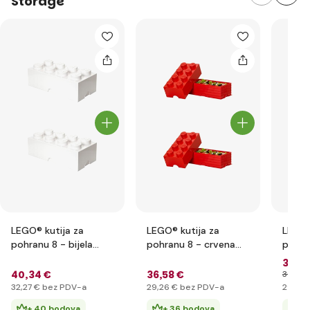
Storage
LEGO® kutija za
LEGO® kutija za
LEGO®
pohranu 8 - bijela
pohranu 8 - crvena
pohra
250 x 500 x 180 mm
250 x 500 x 180 mm
250 x
36
,31
40
,34 €
36
,58 €
36
,35 
32
,27 €
bez PDV-a
29
,26 €
bez PDV-a
29
,05
+ 40 bodova
+ 36 bodova
+ 