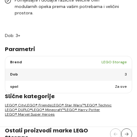
modularnih opeka prema vašim potrebama i veličini
prostora.
Dob: 3+
Parametri
Brend
LEGO Storage
Dob
3
spol
Za sve
Slične kategorije
LEGO® City
LEGO® Friends
LEGO® Star Wars™
LEGO® Technic
LEGO® DUPLO®
LEGO® Minecraft™
LEGO® Harry Potter
LEGO® Marvel Super Heroes
Ostali proizvodi marke LEGO