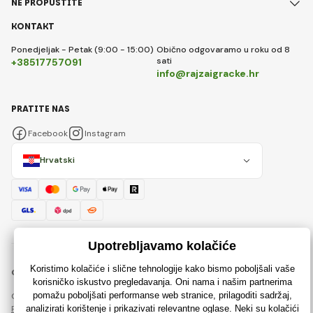
NE PROPUSTITE
KONTAKT
Ponedjeljak - Petak (9:00 - 15:00)
Obično odgovaramo u roku od 8
sati
+38517757091
info@rajzaigracke.hr
PRATITE NAS
Facebook
Instagram
Hrvatski
© 2018 - 2026 Rajzaigracke.hr, Sva prava pridržana
Ova stranica je zaštićena reCAPTCHA-om i primjenjuju se
Pravila o zaštiti osobnih podataka
tvrtke Google i njihova