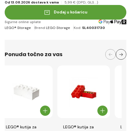
Od 13.08.2026 dostava k vama
5
,99 €
(DPD, GLS...)
Dodaj u košaricu
Sigurne online uplate
LEGO® Storage
Brend
LEGO Storage
Kod:
SL40031730
Ponuda točno za vas
LEGO® kutija za
LEGO® kutija za
LEGO®