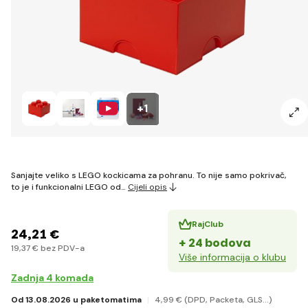
+1
Sanjajte veliko s LEGO kockicama za pohranu. To nije samo pokrivač,
to je i funkcionalni LEGO od…
Cijeli opis
RajClub
24
,21 €
+ 24 bodova
19
,37 €
bez PDV-a
Više informacija o klubu
Zadnja 4 komada
Od 13.08.2026 u paketomatima
4
,99 €
(DPD, Packeta, GLS...)