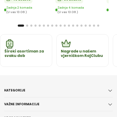
Zadnja 2 komada
Zadnja 4 komada
Zadn
(U vas 13.08.)
(U vas 13.08.)
(U va
Široki asortiman za
Nagrade u našem
svaku dob
vjerničkom RajClubu
KATEGORIJE
VAŽNE INFORMACIJE