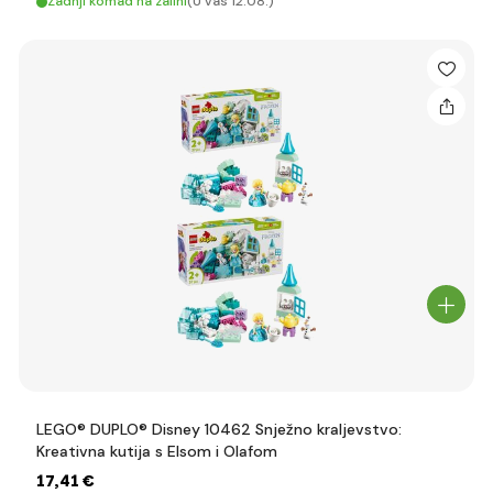
Zadnji komad na zalihi
(U vas 12.08.)
LEGO® DUPLO® Disney 10462 Snježno kraljevstvo:
Kreativna kutija s Elsom i Olafom
17
,41 €