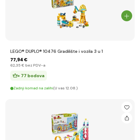
LEGO® DUPLO® 10476 Gradilište i vozila 3 u 1
77
,94 €
62
,35 €
bez PDV-a
+ 77 bodova
Zadnji komad na zalihi
(U vas 12.08.)