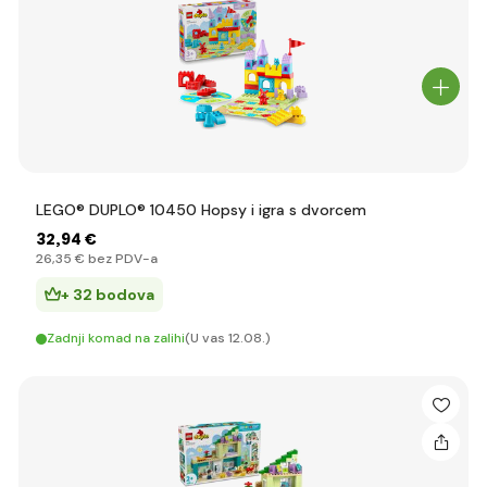
LEGO® DUPLO® 10450 Hopsy i igra s dvorcem
32
,94 €
26
,35 €
bez PDV-a
+ 32 bodova
Zadnji komad na zalihi
(U vas 12.08.)