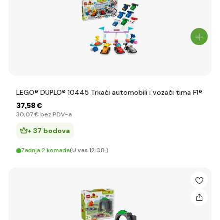
LEGO® DUPLO® 10445 Trkaći automobili i vozači tima F1®
37
,58 €
30
,07 €
bez PDV-a
+ 37 bodova
Zadnja 2 komada
(U vas 12.08.)