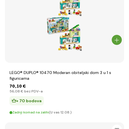
LEGO® DUPLO® 10470 Moderan obiteljski dom 3 u 1 s
figuricama
70
,10 €
56
,08 €
bez PDV-a
+ 70 bodova
Zadnji komad na zalihi
(U vas 12.08.)