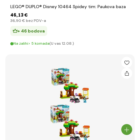
LEGO® DUPLO® Disney 10464 Spidey tim: Paukova baza
46
,13 €
36
,90 €
bez PDV-a
+ 46 bodova
Na zalihi> 5 komada
(U vas 12.08.)