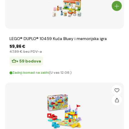
LEGO® DUPLO® 10459 Kuća Bluey i memorijska igra
59
,86 €
47
,89 €
bez PDV-a
+ 59 bodova
Zadnji komad na zalihi
(U vas 12.08.)