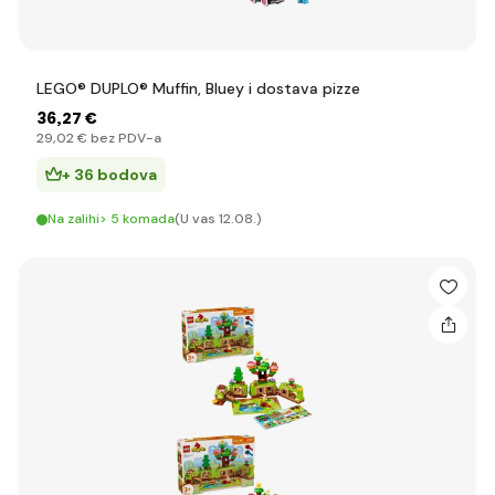
LEGO® DUPLO® Muffin, Bluey i dostava pizze
36
,27 €
29
,02 €
bez PDV-a
+ 36 bodova
Na zalihi> 5 komada
(U vas 12.08.)