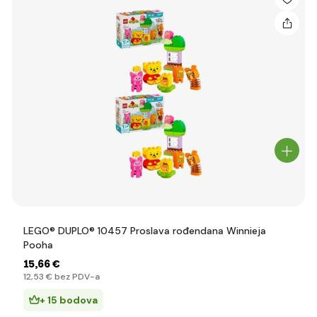
LEGO® DUPLO® 10457 Proslava rođendana Winnieja
Pooha
15
,66 €
12
,53 €
bez PDV-a
+ 15 bodova