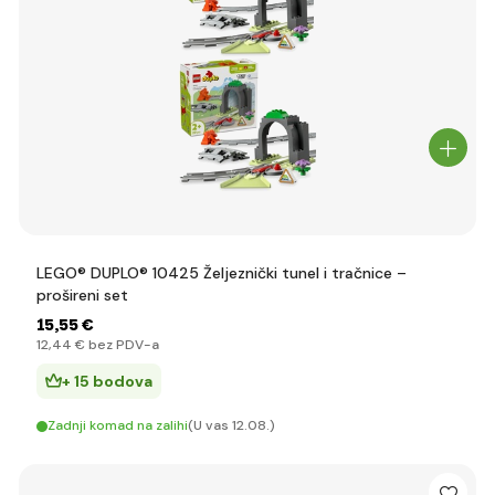
LEGO® DUPLO® 10425 Željeznički tunel i tračnice –
prošireni set
15
,55 €
12
,44 €
bez PDV-a
+ 15 bodova
Zadnji komad na zalihi
(U vas 12.08.)