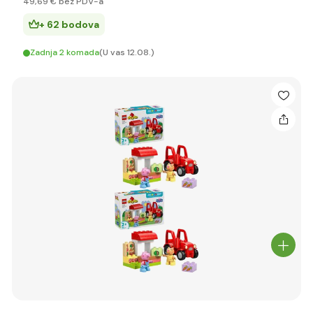
49
,69 €
bez PDV-a
+ 62 bodova
Zadnja 2 komada
(U vas 12.08.)