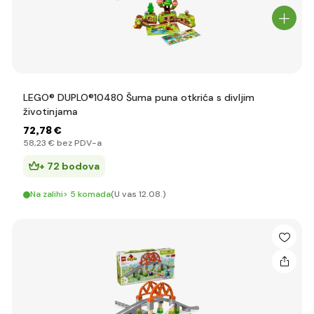
LEGO® DUPLO®10480 Šuma puna otkrića s divljim
životinjama
72
,78 €
58
,23 €
bez PDV-a
+ 72 bodova
Na zalihi> 5 komada
(U vas 12.08.)