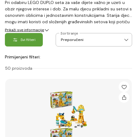
Pri odabiru LEGO DUPLO seta za vaše dijete važno je uzeti u
obzir njegove interese i dob. Za malu djecu prikladni su setovi s
osnovnim oblicima i jednostavnim konstrukcijama. Starija djeca
mogu imati koristi od složenijih građevinskih setova koji potiču
njihovu kreativnost i rješavanje problema.
Prikaži sve informacije
Sortiranje
Svi filteri
Primijenjeni filteri:
50 proizvoda