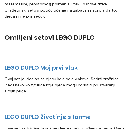
matematike, prostornog poimanja i čak i osnove fizike.
Građevinski setovi potiču učenje na zabavan način, a da to
djeca ni ne primjećuju.
Omiljeni setovi LEGO DUPLO
LEGO DUPLO Moj prvi vlak
Ovaj set je idealan za djecu koja vole vlakove. Sadrži tračnice,
vlak i nekoliko figurica koje djeca mogu koristiti pri stvaranju
svojih priča.
LEGO DUPLO Životinje s farme
Ovaj set sadrži životinje koje djeca obično viđaju na farmi. Osim