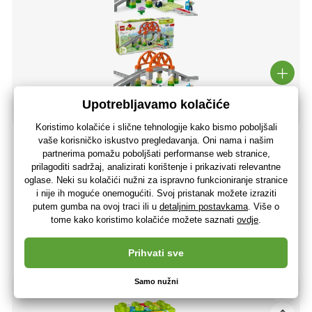
LEGO® DUPLO® 10426 Željeznički most i tračnice –
prošireni set
33
,71 €
26
,97 €
bez PDV-a
+ 33 bodova
Zadnji komad na zalihi
(U vas 12.08.)