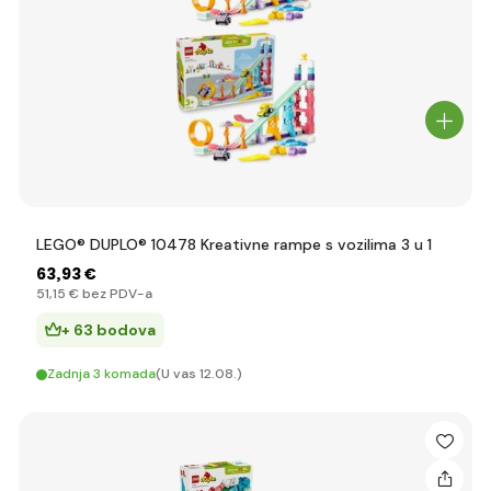
LEGO® DUPLO® 10478 Kreativne rampe s vozilima 3 u 1
63
,93 €
51
,15 €
bez PDV-a
+ 63 bodova
Zadnja 3 komada
(U vas 12.08.)