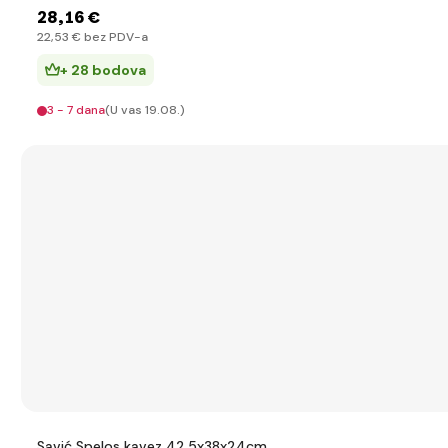
28
,16 €
22
,53 €
bez PDV-a
+ 28 bodova
3 - 7 dana
(U vas 19.08.)
Savić Spelos kavez 42,5x38x24cm