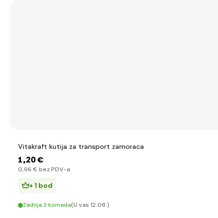
Vitakraft kutija za transport zamoraca
1
,20 €
0
,96 €
bez PDV-a
+ 1 bod
Zadnja 3 komada
(U vas 12.08.)