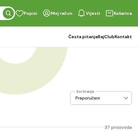
Popisi
Moj račun
Vijesti
Košarica
Česta pitanja
RajClub
Kontakt
Sortiranje
37 proizvoda