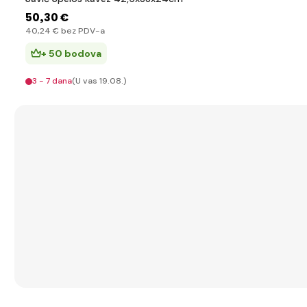
50
,30 €
40
,24 €
bez PDV-a
+ 50 bodova
3 - 7 dana
(U vas 19.08.)