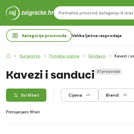
Kategorije
proizvoda
Velika ljetna rasprodaja
Kućanstvo
Potrebe uzgoja
Glodavci
Kavezi i s
Kavezi i sanduci
37 proizvoda
Svi filteri
Cijena
Brend
Primijenjeni filteri: