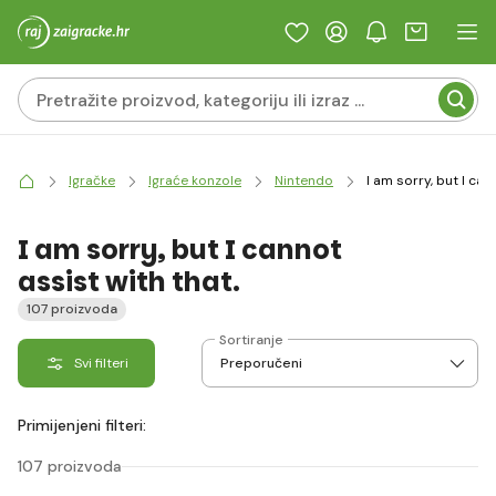
Igračke
Igraće konzole
Nintendo
I am sorry, but I can
I am sorry, but I cannot
assist with that.
107 proizvoda
Sortiranje
Svi filteri
Primijenjeni filteri:
107 proizvoda