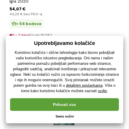
Igra 2020
54
,07 €
43
,25 €
bez PDV-a
+ 54 bodova
3 - 7 dana
(U vas 19.08.)