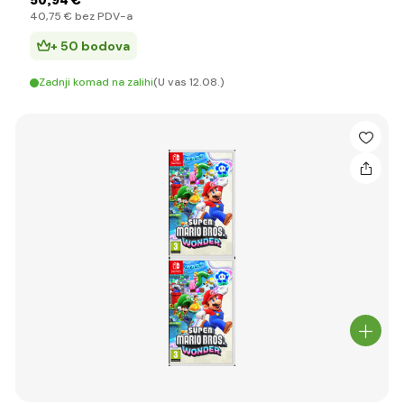
50
,94 €
40
,75 €
bez PDV-a
+ 50 bodova
Zadnji komad na zalihi
(U vas 12.08.)