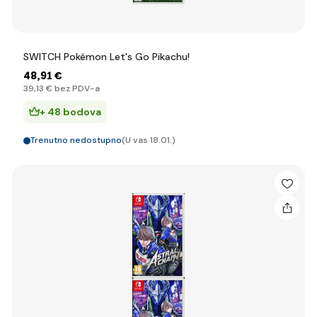
SWITCH Pokémon Let's Go Pikachu!
48
,91 €
39
,13 €
bez PDV-a
+ 48 bodova
Trenutno nedostupno
(U vas 18.01.)