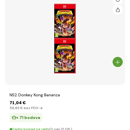
NS2 Donkey Kong Bananza
71
,04 €
56
,83 €
bez PDV-a
+ 71 bodova
Zadnji komad na zalihi
(U vas 12.08.)