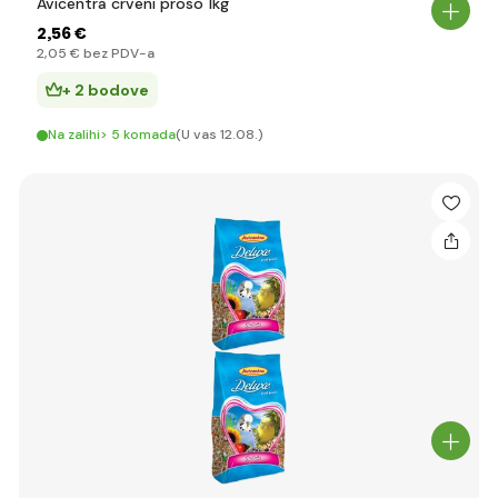
Avicentra crveni proso 1kg
2
,56 €
2
,05 €
bez PDV-a
+ 2 bodove
Na zalihi> 5 komada
(U vas 12.08.)