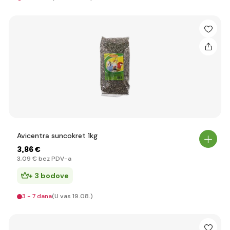
Avicentra suncokret 1kg
3
,86 €
3
,09 €
bez PDV-a
+ 3 bodove
3 - 7 dana
(U vas 19.08.)