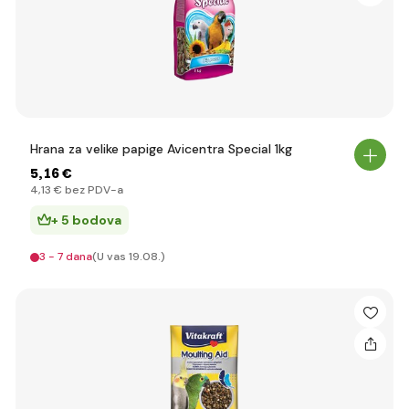
Hrana za velike papige Avicentra Special 1kg
5
,16 €
4
,13 €
bez PDV-a
+ 5 bodova
3 - 7 dana
(U vas 19.08.)