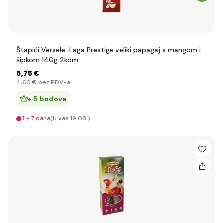
Štapići Versele-Laga Prestige veliki papagaj s mangom i
šipkom 140g 2kom
5
,75 €
4
,60 €
bez PDV-a
+ 5 bodova
3 - 7 dana
(U vas 19.08.)