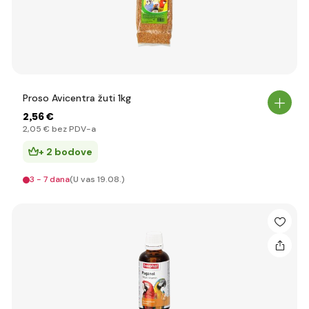
Proso Avicentra žuti 1kg
2
,56 €
2
,05 €
bez PDV-a
+ 2 bodove
3 - 7 dana
(U vas 19.08.)