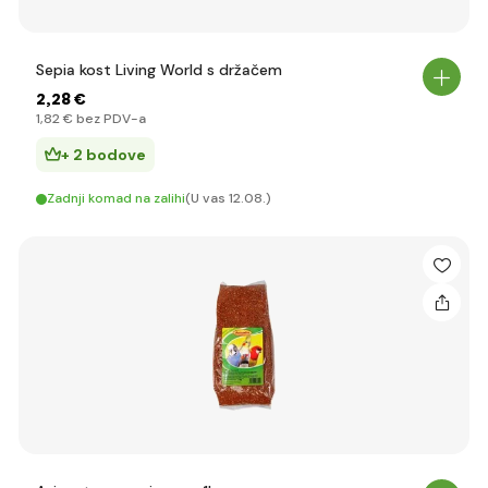
Sepia kost Living World s držačem
2
,28 €
1
,82 €
bez PDV-a
+ 2 bodove
Zadnji komad na zalihi
(U vas 12.08.)