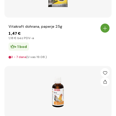
Vitakraft dohrana, paperje 25g
1
,47 €
1
,18 €
bez PDV-a
+ 1 bod
3 - 7 dana
(U vas 19.08.)