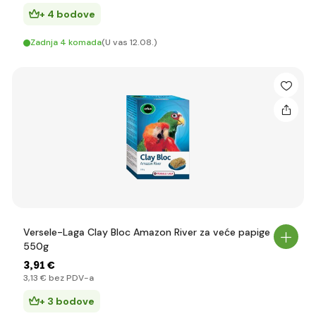
+ 4 bodove
Zadnja 4 komada
(U vas 12.08.)
Versele-Laga Clay Bloc Amazon River za veće papige
550g
3
,91 €
3
,13 €
bez PDV-a
+ 3 bodove