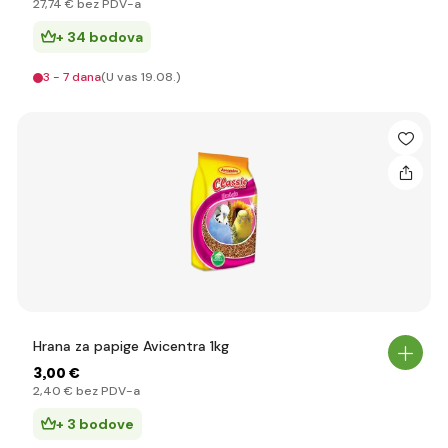
27
,74 €
bez PDV-a
+ 34 bodova
3 - 7 dana
(U vas 19.08.)
Hrana za papige Avicentra 1kg
3
,00 €
2
,40 €
bez PDV-a
+ 3 bodove