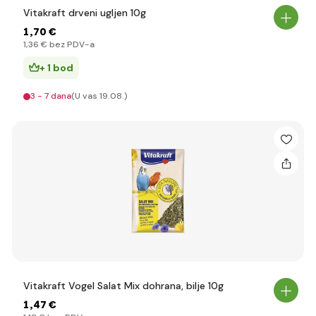
Vitakraft drveni ugljen 10g
1
,70 €
1
,36 €
bez PDV-a
+ 1 bod
3 - 7 dana
(U vas 19.08.)
Vitakraft Vogel Salat Mix dohrana, bilje 10g
1
,47 €