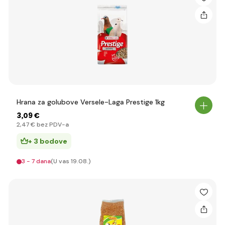
Hrana za golubove Versele-Laga Prestige 1kg
3
,09 €
2
,47 €
bez PDV-a
+ 3 bodove
3 - 7 dana
(U vas 19.08.)