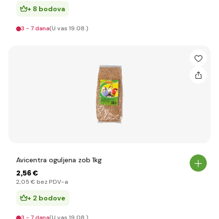
+ 8 bodova
3 - 7 dana
(U vas 19.08.)
Avicentra oguljena zob 1kg
2
,56 €
2
,05 €
bez PDV-a
+ 2 bodove
3 - 7 dana
(U vas 19.08.)