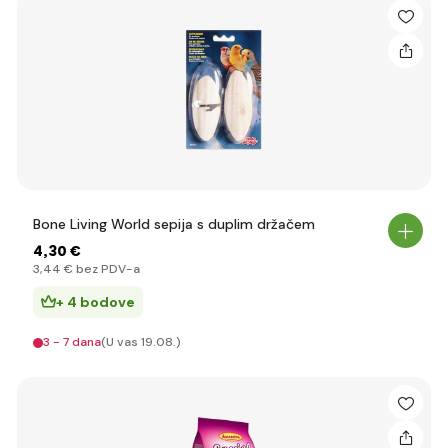
Bone Living World sepija s duplim držačem
4
,30 €
3
,44 €
bez PDV-a
+ 4 bodove
3 - 7 dana
(U vas 19.08.)