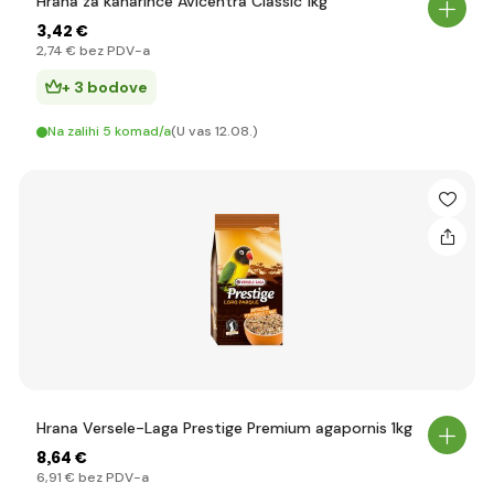
Hrana za kanarince Avicentra Classic 1kg
3
,42 €
2
,74 €
bez PDV-a
+ 3 bodove
Na zalihi 5 komad/a
(U vas 12.08.)
Hrana Versele-Laga Prestige Premium agapornis 1kg
8
,64 €
6
,91 €
bez PDV-a