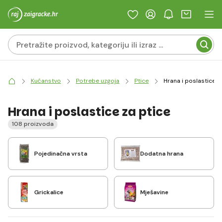
Kućanstvo
Potrebe uzgoja
Ptice
Hrana i poslastice z
Hrana i poslastice za ptice
108 proizvoda
Pojedinačna vrsta
Dodatna hrana
Grickalice
Mješavine