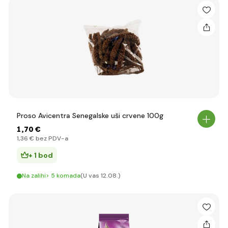
Proso Avicentra Senegalske uši crvene 100g
1
,70 €
1
,36 €
bez PDV-a
+ 1 bod
Na zalihi> 5 komada
(U vas 12.08.)