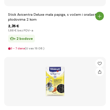
Stick Avicentra Deluxe mala papiga, s voćem i orašastim
plodovima 2 kom
2
,35 €
1
,88 €
bez PDV-a
+ 2 bodove
3 - 7 dana
(U vas 19.08.)