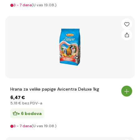
3 - 7 dana
(U vas 19.08.)
Hrana za velike papige Avicentra Deluxe 1kg
6
,47 €
5
,18 €
bez PDV-a
+ 6 bodova
3 - 7 dana
(U vas 19.08.)