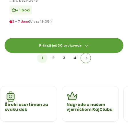
1
,18 €
bez PDV-a
+ 1 bod
3 - 7 dana
(U vas 19.08.)
Prikaži još 30 proizvoda
1
2
3
4
Široki asortiman za
Nagrade u našem
svaku dob
vjerničkom RajClubu