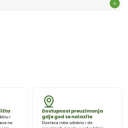
dišta
Dostupnost preuzimanja
gdje god se nalazite
ištu i
ava na
Dostava robe udobno i do