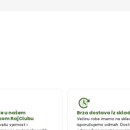
e u našem
Brza dostava iz skla
čkom RajClubu
Većinu robe imamo na sklad
vašu vjernost i
isporučujemo odmah. Dost