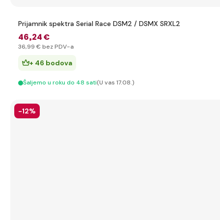
Prijamnik spektra Serial Race DSM2 / DSMX SRXL2
46
,24 €
36
,99 €
bez PDV-a
+ 46 bodova
Šaljemo u roku do 48 sati
(U vas 17.08.)
-12%