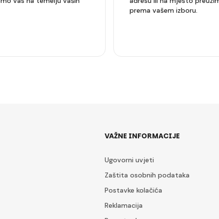
mo vas na temelju vaših
adresu ili na mjesto preuzi
prema vašem izboru.
VAŽNE INFORMACIJE
Ugovorni uvjeti
Zaštita osobnih podataka
Postavke kolačića
Reklamacija