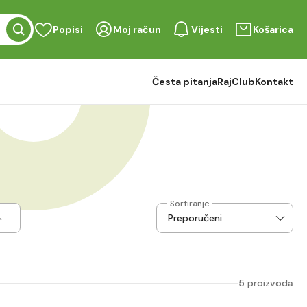
Popisi
Moj račun
Vijesti
Košarica
Česta pitanja
RajClub
Kontakt
Sortiranje
5 proizvoda