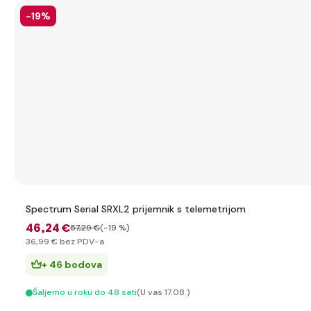
-19%
Spectrum Serial SRXL2 prijemnik s telemetrijom
46
,24 €
57
,29 €
(-19 %)
36
,99 €
bez PDV-a
+ 46 bodova
Šaljemo u roku do 48 sati
(U vas 17.08.)