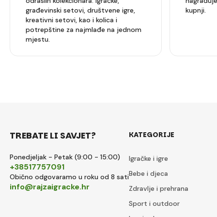
odraslih kolekcionara. Igračke,
nagrađuje
građevinski setovi, društvene igre,
kupnji.
kreativni setovi, kao i kolica i
potrepštine za najmlađe na jednom
mjestu.
TREBATE LI SAVJET?
KATEGORIJE
Ponedjeljak - Petak (9:00 - 15:00)
Igračke i igre
+38517757091
Bebe i djeca
Obično odgovaramo u roku od 8 sati
info@rajzaigracke.hr
Zdravlje i prehrana
Sport i outdoor