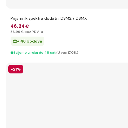
Prijamnik spektra dodatni DSM2 / DSMX
46
,24 €
36
,99 €
bez PDV-a
+ 46 bodova
Šaljemo u roku do 48 sati
(U vas 17.08.)
-21%