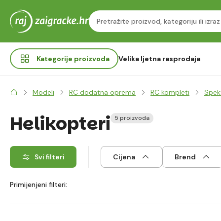
Kategorije
proizvoda
Velika ljetna rasprodaja
Modeli
RC dodatna oprema
RC kompleti
Spek
Helikopteri
5 proizvoda
Svi filteri
Cijena
Brend
Primijenjeni filteri: