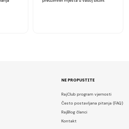
manja
preuzimnih mjesta u vašoj blizini.
NE PROPUSTITE
RajClub program vjernosti
Često postavljana pitanja (FAQ)
RajBlog članci
Kontakt