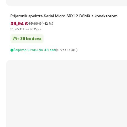
Prijamnik spektra Serial Micro SRXL2 DSMX s konektorom
39
,94 €
45
,63 €
(-12 %)
31
,95 €
bez PDV-a
+ 39 bodova
Šaljemo u roku do 48 sati
(U vas 17.08.)