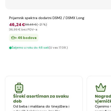
Prijamnik spektra dodatni DSM2 / DSMX Long
46
,24 €
58
,65 €
(-21 %)
36
,99 €
bez PDV-a
+ 46 bodova
Šaljemo u roku do 48 sati
(U vas 17.08.)
Široki asortiman za svaku
Nagrad
dob
vjerni
Od beba i mališana do tinejdžera i
Cijenimo 