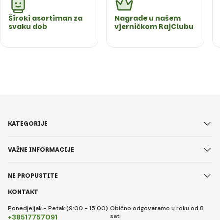
Široki asortiman za
Nagrade u našem
svaku dob
vjerničkom RajClubu
KATEGORIJE
VAŽNE INFORMACIJE
NE PROPUSTITE
KONTAKT
Ponedjeljak - Petak (9:00 - 15:00)
Obično odgovaramo u roku od 8
sati
+38517757091