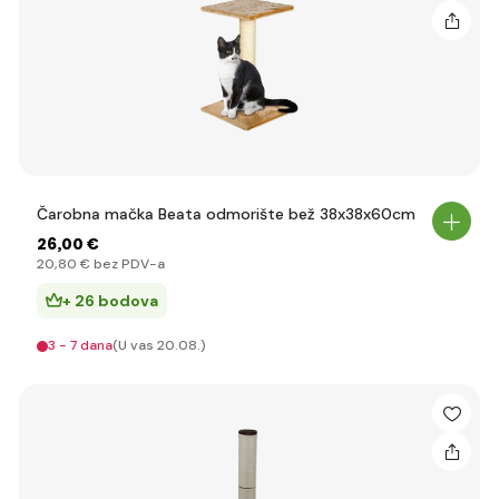
Čarobna mačka Beata odmorište bež 38x38x60cm
26
,00 €
20
,80 €
bez PDV-a
+ 26 bodova
3 - 7 dana
(U vas 20.08.)