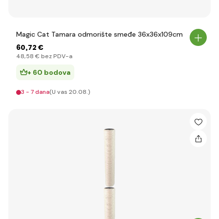
Magic Cat Tamara odmorište smeđe 36x36x109cm
60
,72 €
48
,58 €
bez PDV-a
+ 60 bodova
3 - 7 dana
(U vas 20.08.)