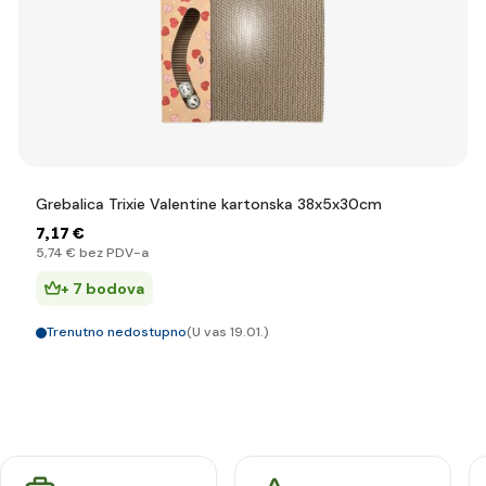
Grebalica Trixie Valentine kartonska 38x5x30cm
7
,17 €
5
,74 €
bez PDV-a
+ 7 bodova
Trenutno nedostupno
(U vas 19.01.)