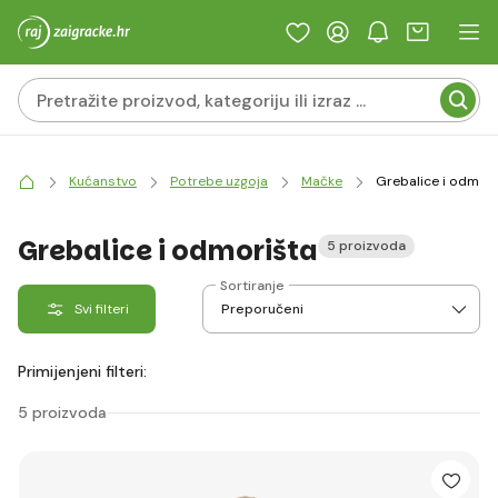
Kućanstvo
Potrebe uzgoja
Mačke
Grebalice i odmori
Grebalice i odmorišta
5 proizvoda
Sortiranje
Svi filteri
Primijenjeni filteri:
5 proizvoda