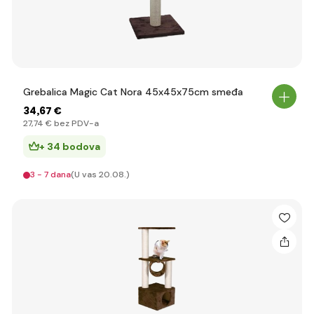
Grebalica Magic Cat Nora 45x45x75cm smeđa
34
,67 €
27
,74 €
bez PDV-a
+ 34 bodova
3 - 7 dana
(U vas 20.08.)