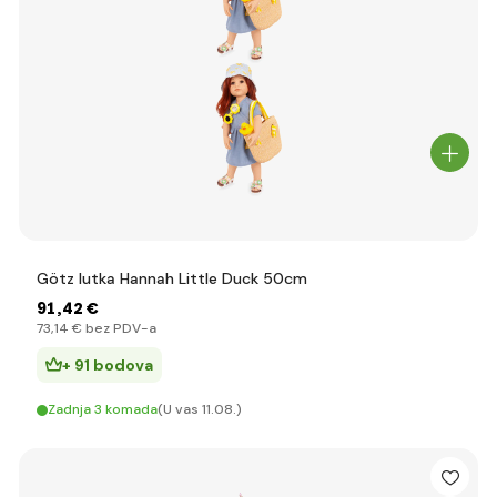
Götz lutka Hannah Little Duck 50cm
91
,42 €
73
,14 €
bez PDV-a
+ 91 bodova
Zadnja 3 komada
(U vas 11.08.)