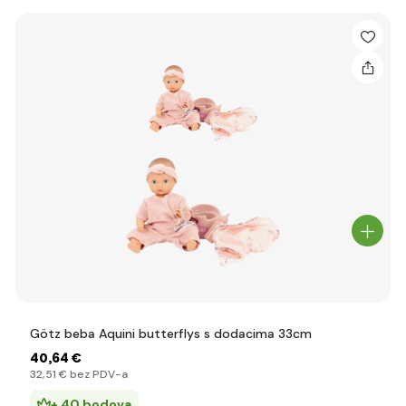
Götz beba Aquini butterflys s dodacima 33cm
40
,64 €
32
,51 €
bez PDV-a
+ 40 bodova