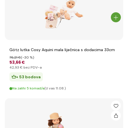
Götz lutka Cosy Aquini mala liječnica s dodacima 33cm
76
,21 €
(-30 %)
53
,66 €
42
,93 €
bez PDV-a
+ 53 bodova
Na zalihi 5 komad/a
(U vas 11.08.)