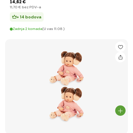
14
,62 €
11
,70 €
bez PDV-a
+ 14 bodova
Zadnja 2 komada
(U vas 11.08.)