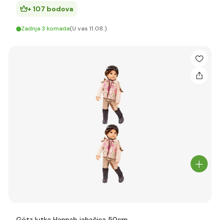
+ 107 bodova
Zadnja 3 komada
(U vas 11.08.)
Götz lutka Hannah jahačica 50cm