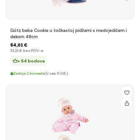
Götz beba Cookie u točkastoj pidžami s medvjedićem i
dekom 48cm
64
,01 €
51
,21 €
bez PDV-a
+ 64 bodova
Zadnja 2 komada
(U vas 11.08.)