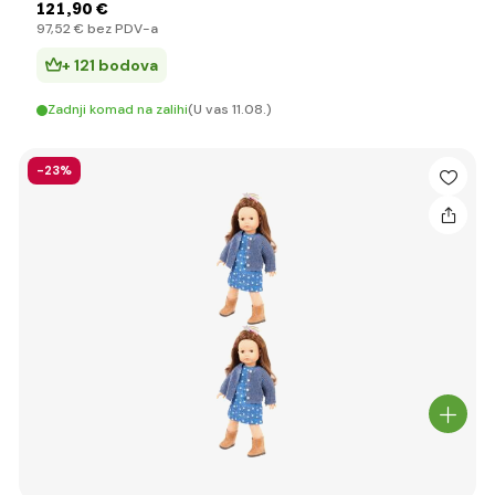
121
,90 €
97
,52 €
bez PDV-a
+ 121 bodova
Zadnji komad na zalihi
(U vas 11.08.)
-23%