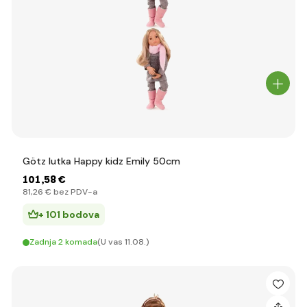
Götz lutka Happy kidz Emily 50cm
101
,58 €
81
,26 €
bez PDV-a
+ 101 bodova
Zadnja 2 komada
(U vas 11.08.)