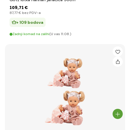
109
,71 €
87
,77 €
bez PDV-a
+ 109 bodova
Zadnji komad na zalihi
(U vas 11.08.)