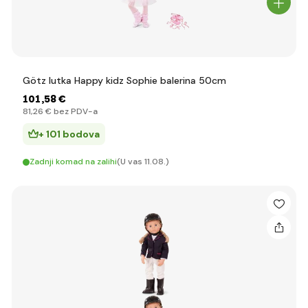
Götz lutka Happy kidz Sophie balerina 50cm
101
,58 €
81
,26 €
bez PDV-a
+ 101 bodova
Zadnji komad na zalihi
(U vas 11.08.)