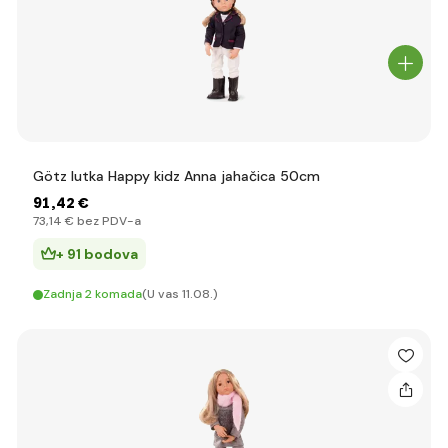
Götz lutka Happy kidz Anna jahačica 50cm
91
,42 €
73
,14 €
bez PDV-a
+ 91 bodova
Zadnja 2 komada
(U vas 11.08.)