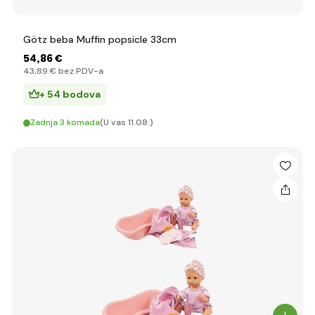
Götz beba Muffin popsicle 33cm
54
,86 €
43
,89 €
bez PDV-a
+ 54 bodova
Zadnja 3 komada
(U vas 11.08.)