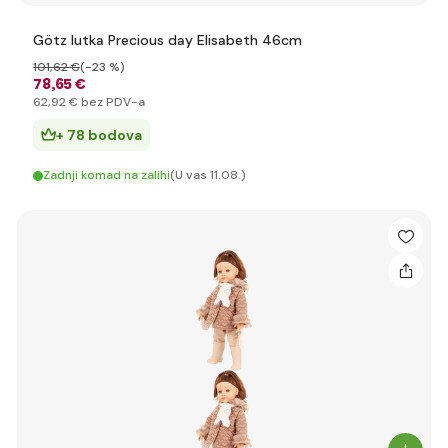
Götz lutka Precious day Elisabeth 46cm
101
,62 €
(-23 %)
78
,65 €
62
,92 €
bez PDV-a
+ 78 bodova
Zadnji komad na zalihi
(U vas 11.08.)