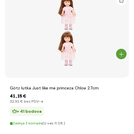
Götz lutka Just like me princeza Chloe 27cm
41
,15 €
32
,92 €
bez PDV-a
+ 41 bodova
Zadnja 3 komada
(U vas 11.08.)