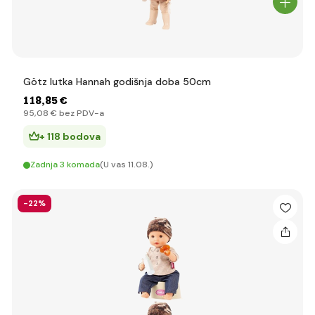
Götz lutka Hannah godišnja doba 50cm
118
,85 €
95
,08 €
bez PDV-a
+ 118 bodova
Zadnja 3 komada
(U vas 11.08.)
-22%