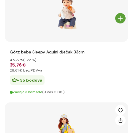
Götz beba Sleepy Aquini dječak 33cm
45
,72 €
(-22 %)
35
,76 €
28
,61 €
bez PDV-a
+ 35 bodova
Zadnja 3 komada
(U vas 11.08.)