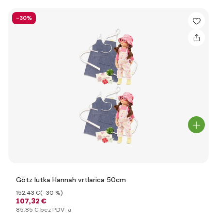
-30%
Götz lutka Hannah vrtlarica 50cm
152
,43 €
(-30 %)
107
,32 €
85
,85 €
bez PDV-a