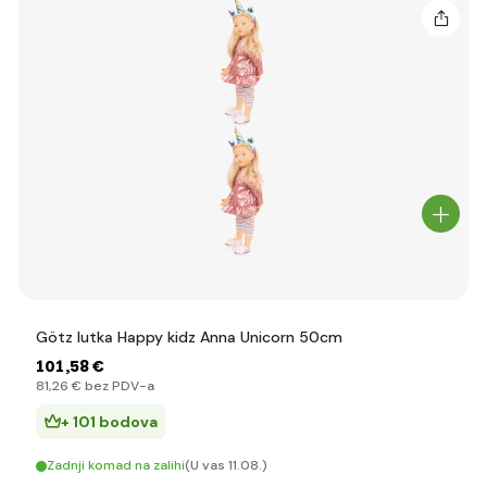
Götz lutka Happy kidz Anna Unicorn 50cm
101
,58 €
81
,26 €
bez PDV-a
+ 101 bodova
Zadnji komad na zalihi
(U vas 11.08.)