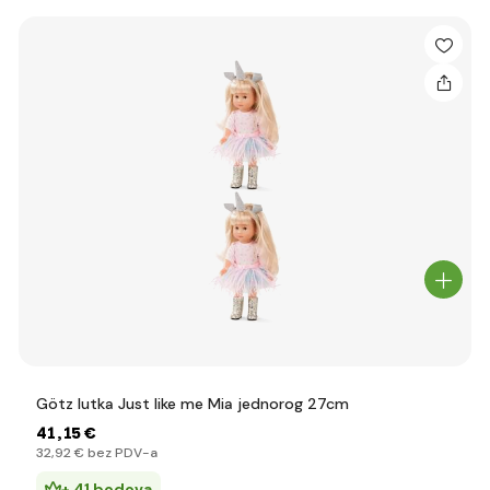
Götz lutka Just like me Mia jednorog 27cm
41
,15 €
32
,92 €
bez PDV-a
+ 41 bodova