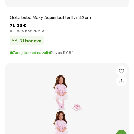
Götz beba Maxy Aquini butterflys 42cm
71
,13 €
56
,90 €
bez PDV-a
+ 71 bodova
Zadnji komad na zalihi
(U vas 11.08.)