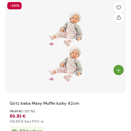
-20%
Götz beba Maxy Muffin lucky 42cm
76
,21 €
(-20 %)
60
,81 €
48
,65 €
bez PDV-a