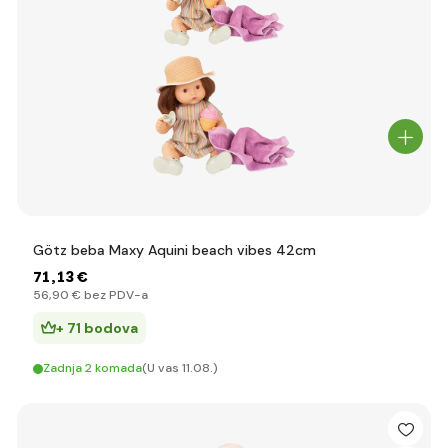
Götz beba Maxy Aquini beach vibes 42cm
71
,13 €
56
,90 €
bez PDV-a
+ 71 bodova
Zadnja 2 komada
(U vas 11.08.)