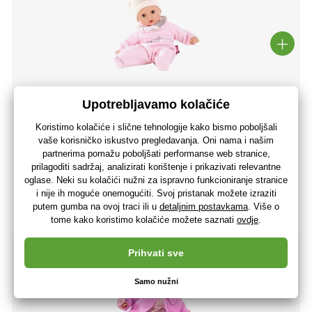
Götz beba Muffin dreamy flower 33cm
45
,72 €
36
,58 €
bez PDV-a
+ 45 bodova
Zadnji komad na zalihi
(U vas 11.08.)