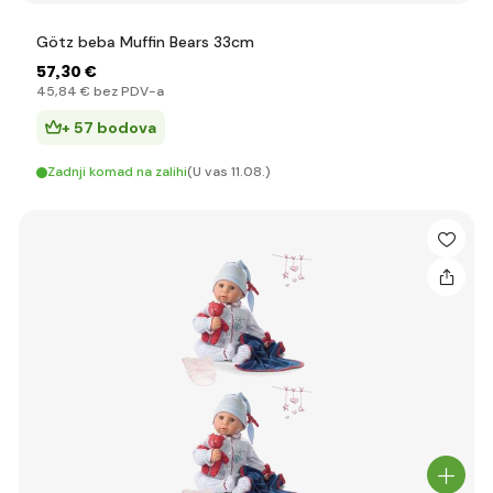
Götz beba Muffin Bears 33cm
57
,30 €
45
,84 €
bez PDV-a
+ 57 bodova
Zadnji komad na zalihi
(U vas 11.08.)