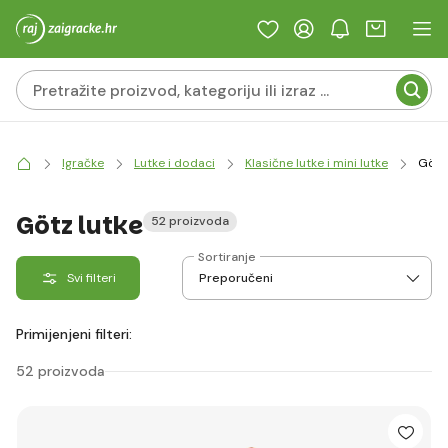
Igračke
Lutke i dodaci
Klasične lutke i mini lutke
Götz 
Götz lutke
52 proizvoda
Sortiranje
Svi filteri
Primijenjeni filteri:
52 proizvoda