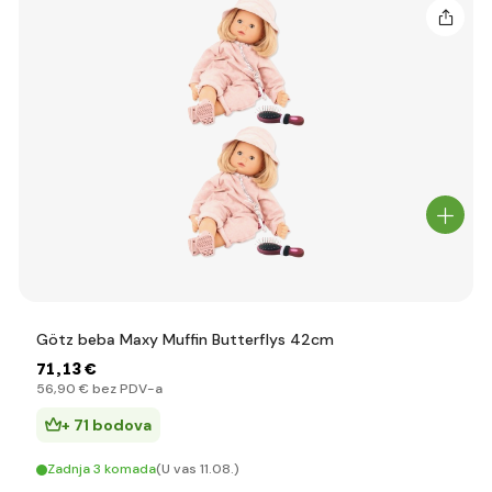
Götz beba Maxy Muffin Butterflys 42cm
71
,13 €
56
,90 €
bez PDV-a
+ 71 bodova
Zadnja 3 komada
(U vas 11.08.)