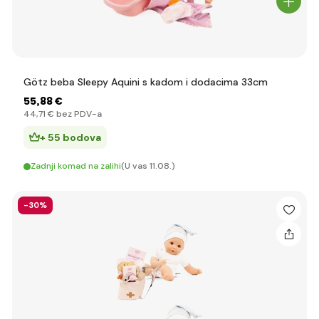
Götz beba Sleepy Aquini s kadom i dodacima 33cm
55
,88 €
44
,71 €
bez PDV-a
+ 55 bodova
Zadnji komad na zalihi
(U vas 11.08.)
-30%