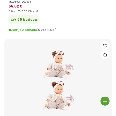
76
,21 €
(-26 %)
56
,62 €
45
,29 €
bez PDV-a
+ 56 bodova
Zadnja 2 komada
(U vas 11.08.)