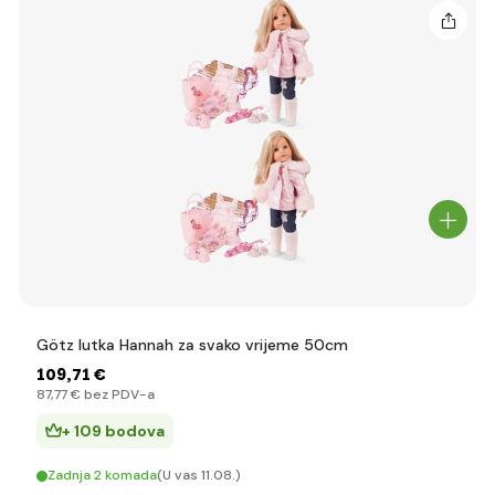
Götz lutka Hannah za svako vrijeme 50cm
109
,71 €
87
,77 €
bez PDV-a
+ 109 bodova
Zadnja 2 komada
(U vas 11.08.)