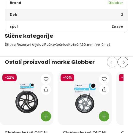
Brend
Globber
Dob
2
spol
Za sve
Slične kategorije
Štitnici
Rezervni dijelovi
Ručke
Kočnice
Kotači 120 mm (veličina)
Ostali proizvodi marke Globber
-22%
-10%
-58%
Globber kotač ONE NL
Globber kotač ONE NL
Globb