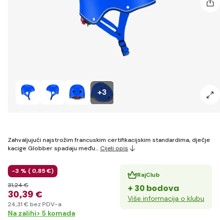
+3
Zahvaljujući najstrožim francuskim certifikacijskim standardima, dječje
kacige Globber spadaju među…
Cijeli opis
-3 % (
0
,85 €
)
RajClub
31
,24 €
+ 30 bodova
30
,39 €
Više informacija o klubu
24
,31 €
bez PDV-a
Na zalihi> 5 komada