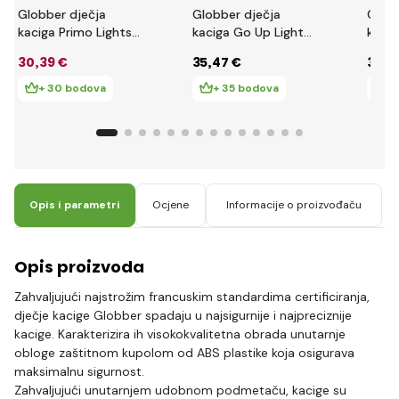
Globber dječja
Globber dječja
Globb
kaciga Primo Lights
kaciga Go Up Lights
kacig
XS/S ( 48-53CM )
XXS/XS ( 45-51CM )
XXS/
30
,39 €
35
,47 €
35
,4
Fuchsia
Deep Pink
Mint
+ 30 bodova
+ 35 bodova
+
Opis i parametri
Ocjene
Informacije o proizvođaču
Opis proizvoda
Zahvaljujući najstrožim francuskim standardima certificiranja,
dječje kacige Globber spadaju u najsigurnije i najpreciznije
kacige. Karakterizira ih visokokvalitetna obrada unutarnje
obloge zaštitnom kupolom od ABS plastike koja osigurava
maksimalnu sigurnost.
Zahvaljujući unutarnjem udobnom podmetaču, kacige su