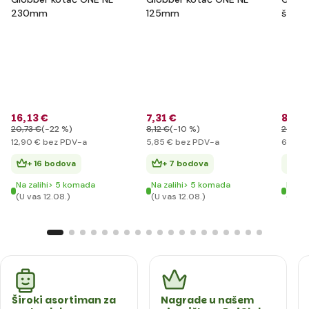
230mm
125mm
štitni
- cvij
16
,13 €
7
,31 €
8
,63 
20
,73 €
(-22 %)
8
,12 €
(-10 %)
20
,73 
12
,90 €
bez PDV-a
5
,85 €
bez PDV-a
6
,90 €
+ 16 bodova
+ 7 bodova
+ 
Na zalihi> 5 komada
Na zalihi> 5 komada
Na za
(U vas 12.08.)
(U vas 12.08.)
(U va
Široki asortiman za
Nagrade u našem