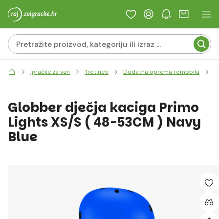
Igračke za van
Trotineti
Dodatna oprema romobila
R
Globber dječja kaciga Primo
Lights XS/S ( 48-53CM ) Navy
Blue