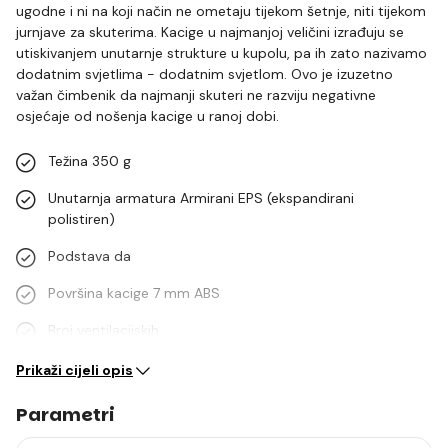
ugodne i ni na koji način ne ometaju tijekom šetnje, niti tijekom
jurnjave za skuterima. Kacige u najmanjoj veličini izrađuju se
utiskivanjem unutarnje strukture u kupolu, pa ih zato nazivamo
dodatnim svjetlima - dodatnim svjetlom. Ovo je izuzetno
važan čimbenik da najmanji skuteri ne razviju negativne
osjećaje od nošenja kacige u ranoj dobi.
Težina 350 g
Unutarnja armatura Armirani EPS (ekspandirani
polistiren)
Podstava da
Površina kacige 7 mm ABS
Broj ventilacijskih…
Prikaži cijeli opis
Parametri