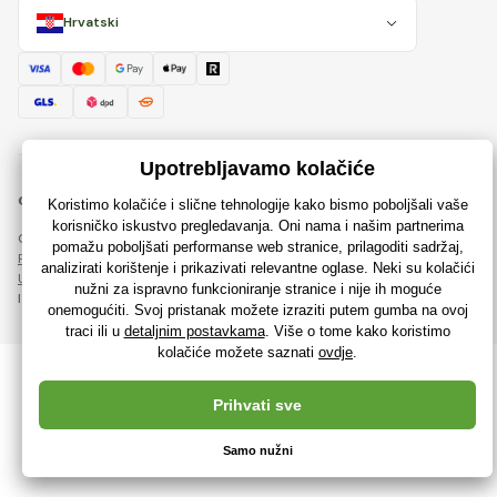
Hrvatski
© 2018 - 2026 Rajzaigracke.hr, Sva prava pridržana
Ova stranica je zaštićena reCAPTCHA-om i primjenjuju se
Pravila o zaštiti osobnih podataka
tvrtke Google i njihova
Ugovorni uvjeti
.
Izrada učinkovitih internetskih trgovina od
RIESENIA