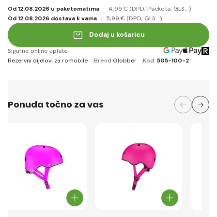
Od 12.08.2026 u paketomatima
4
,99 €
(DPD, Packeta, GLS...)
Od 12.08.2026 dostava k vama
5
,99 €
(DPD, GLS...)
Dodaj u košaricu
Sigurne online uplate
Rezervni dijelovi za romobile
Brend
Globber
Kod:
505-100-2
Ponuda točno za vas