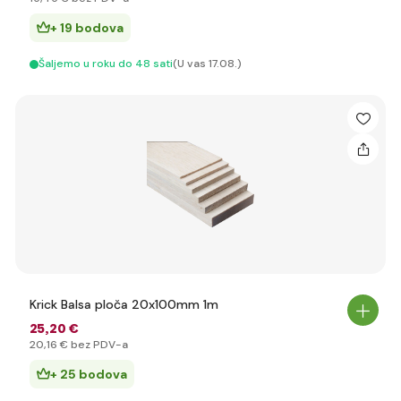
+ 19 bodova
Šaljemo u roku do 48 sati
(U vas 17.08.)
Krick Balsa ploča 20x100mm 1m
25
,20 €
20
,16 €
bez PDV-a
+ 25 bodova