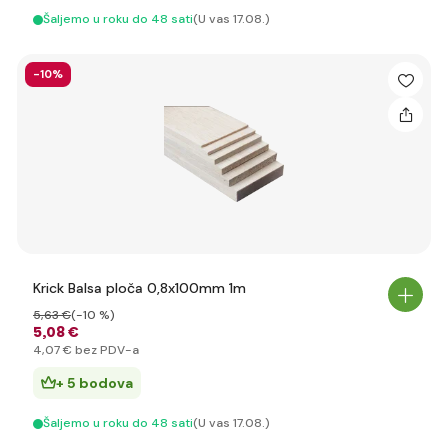
Šaljemo u roku do 48 sati
(U vas 17.08.)
-10%
Krick Balsa ploča 0,8x100mm 1m
5
,63 €
(-10 %)
5
,08 €
4
,07 €
bez PDV-a
+ 5 bodova
Šaljemo u roku do 48 sati
(U vas 17.08.)