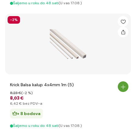
Šaljemo u roku do 48 sati
(U vas 17.08.)
-2%
Krick Balsa kalup 4x4mm 1m (5)
8
,23 €
(-2 %)
8
,03 €
6
,42 €
bez PDV-a
+ 8 bodova
Šaljemo u roku do 48 sati
(U vas 17.08.)