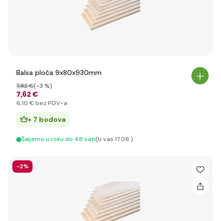
Balsa ploča 9x80x930mm
7
,82 €
(-3 %)
7
,62 €
6
,10 €
bez PDV-a
+ 7 bodova
Šaljemo u roku do 48 sati
(U vas 17.08.)
-2%