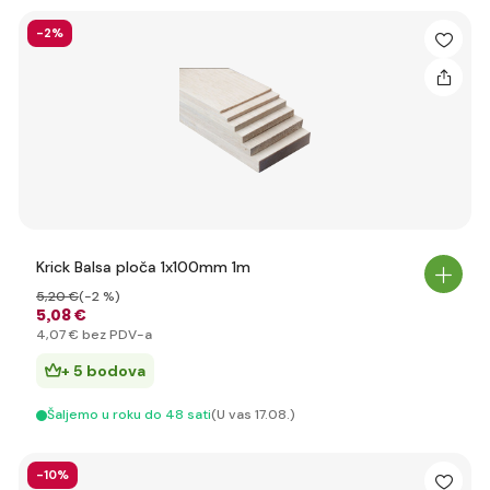
-2%
Krick Balsa ploča 1x100mm 1m
5
,20 €
(-2 %)
5
,08 €
4
,07 €
bez PDV-a
+ 5 bodova
Šaljemo u roku do 48 sati
(U vas 17.08.)
-10%