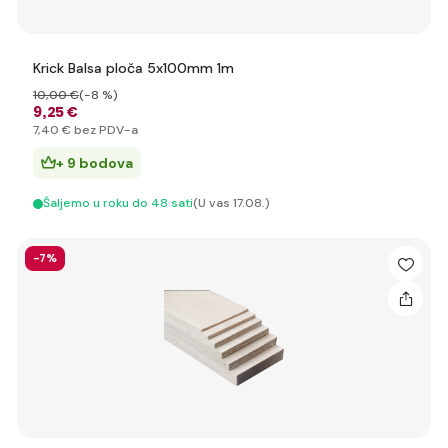
Krick Balsa ploča 5x100mm 1m
10
,00 €
(-8 %)
9
,25 €
7
,40 €
bez PDV-a
+ 9 bodova
Šaljemo u roku do 48 sati
(U vas 17.08.)
-7%