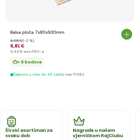
Balsa ploča 7x80x930mm
6
,98 €
(-2 %)
6
,81 €
5
,45 €
bez PDV-a
+ 6 bodova
Šaljemo u roku do 48 sati
(U vas 17.08.)
Široki asortiman za
Nagrade u našem
svaku dob
vjerničkom RajClubu