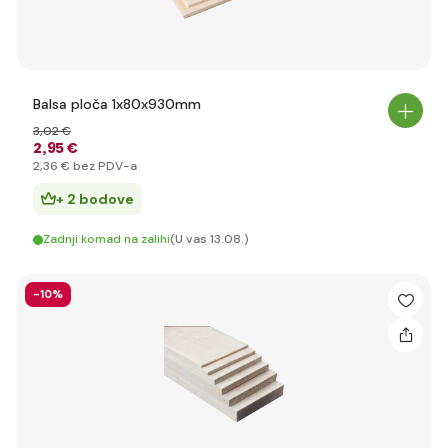
Balsa ploča 1x80x930mm
3
,02 €
2
,95 €
2
,36 €
bez PDV-a
+ 2 bodove
Zadnji komad na zalihi
(U vas 13.08.)
-10%