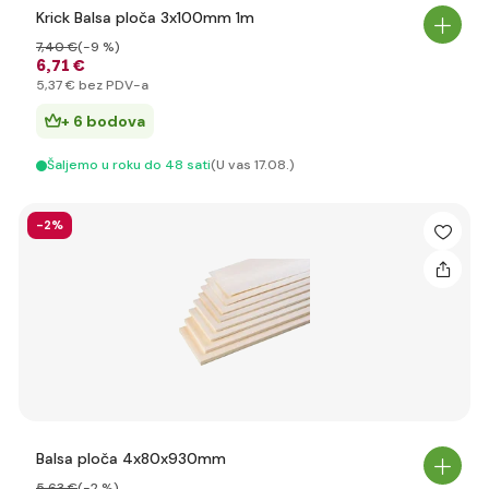
Krick Balsa ploča 3x100mm 1m
7
,40 €
(-9 %)
6
,71 €
5
,37 €
bez PDV-a
+ 6 bodova
Šaljemo u roku do 48 sati
(U vas 17.08.)
-2%
Balsa ploča 4x80x930mm
5
,63 €
(-2 %)