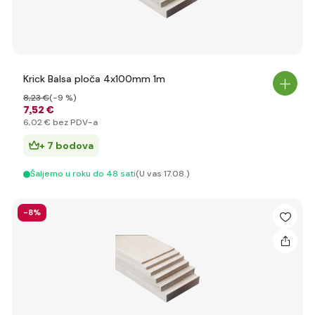
Krick Balsa ploča 4x100mm 1m
8
,23 €
(-9 %)
7
,52 €
6
,02 €
bez PDV-a
+ 7 bodova
Šaljemo u roku do 48 sati
(U vas 17.08.)
-8%