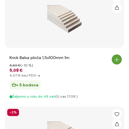
Krick Balsa ploča 1,5x100mm 1m
5
,63 €
(-10 %)
5
,08 €
4
,07 €
bez PDV-a
+ 5 bodova
Šaljemo u roku do 48 sati
(U vas 17.08.)
-2%