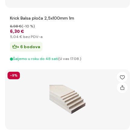
Krick Balsa ploča 2,5x100mm 1m
6
,98 €
(-10 %)
6
,30 €
5
,04 €
bez PDV-a
+ 6 bodova
Šaljemo u roku do 48 sati
(U vas 17.08.)
-9%