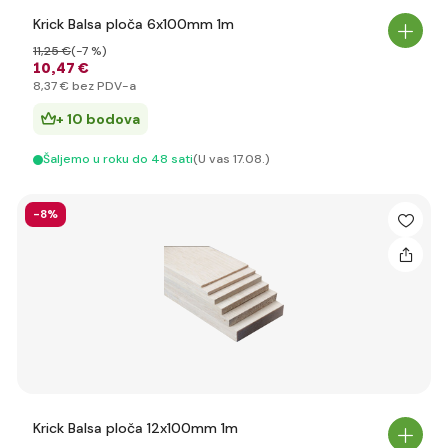
Krick Balsa ploča 6x100mm 1m
11
,25 €
(-7 %)
10
,47 €
8
,37 €
bez PDV-a
+ 10 bodova
Šaljemo u roku do 48 sati
(U vas 17.08.)
-8%
Krick Balsa ploča 12x100mm 1m