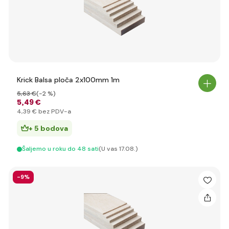
Krick Balsa ploča 2x100mm 1m
5
,63 €
(-2 %)
5
,49 €
4
,39 €
bez PDV-a
+ 5 bodova
Šaljemo u roku do 48 sati
(U vas 17.08.)
-9%