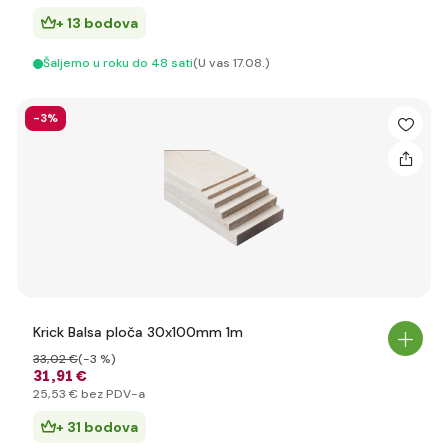
+ 13 bodova
Šaljemo u roku do 48 sati
(U vas 17.08.)
-3%
Krick Balsa ploča 30x100mm 1m
33
,02 €
(-3 %)
31
,91 €
25
,53 €
bez PDV-a
+ 31 bodova