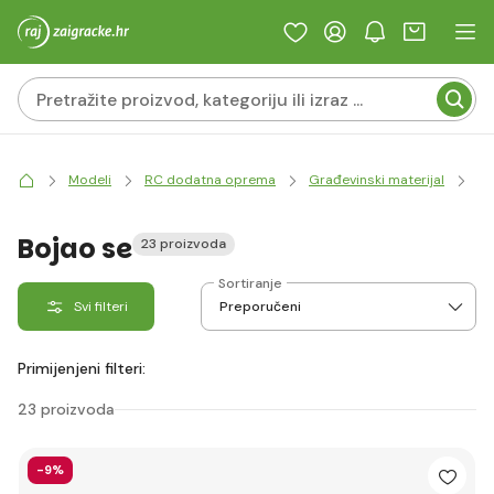
Modeli
RC dodatna oprema
Građevinski materijal
Dr
Bojao se
23 proizvoda
Sortiranje
Svi filteri
Primijenjeni filteri:
23 proizvoda
-9%