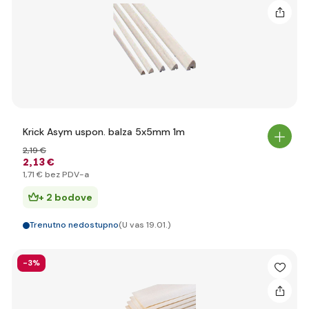
Krick Asym uspon. balza 5x5mm 1m
2
,19 €
2
,13 €
1
,71 €
bez PDV-a
+ 2 bodove
Trenutno nedostupno
(U vas 19.01.)
-3%