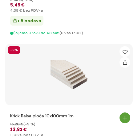
5
,49 €
4
,39 €
bez PDV-a
+ 5 bodova
Šaljemo u roku do 48 sati
(U vas 17.08.)
-9%
Krick Balsa ploča 10x100mm 1m
15
,20 €
(-9 %)
13
,82 €
11
,06 €
bez PDV-a