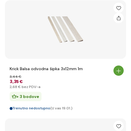
Krick Balsa odvodna šipka 3x12mm 1m
3
,44 €
3
,35 €
2
,68 €
bez PDV-a
+ 3 bodove
Trenutno nedostupno
(U vas 19.01.)