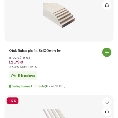
Krick Balsa ploča 8x100mm 1m
13
,02 €
(-9 %)
11
,79 €
9
,43 €
bez PDV-a
+ 11 bodova
Zadnji komad na zalihi
(U vas 13.08.)
-12%