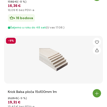
17
,82 €
(-8 %)
16
,36 €
13
,09 €
bez PDV-a
+ 16 bodova
Šaljemo u roku do 48 sati
(U vas 17.08.)
-9%
Krick Balsa ploča 15x100mm 1m
21
,25 €
(-9 %)
19
,31 €
15
,45 €
bez PDV-a