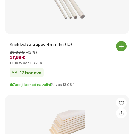
Krick balza trupac 4mm 1m (10)
20
,00 €
(-12 %)
17
,68 €
14
,15 €
bez PDV-a
+ 17 bodova
Zadnji komad na zalihi
(U vas 13.08.)