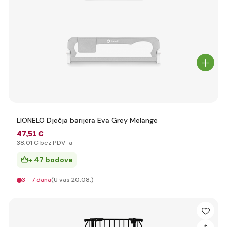
LIONELO Dječja barijera Eva Grey Melange
47
,51 €
38
,01 €
bez PDV-a
+ 47 bodova
3 - 7 dana
(U vas 20.08.)