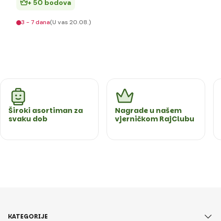
+ 50 bodova
3 - 7 dana
(U vas 20.08.)
Široki asortiman za
Nagrade u našem
svaku dob
vjerničkom RajClubu
KATEGORIJE