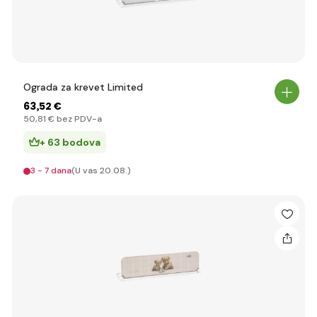
Ograda za krevet Limited
63
,52 €
50
,81 €
bez PDV-a
+ 63 bodova
3 - 7 dana
(U vas 20.08.)