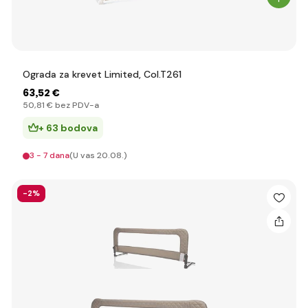
Ograda za krevet Limited, Col.T261
63
,52 €
50
,81 €
bez PDV-a
+ 63 bodova
3 - 7 dana
(U vas 20.08.)
-2%