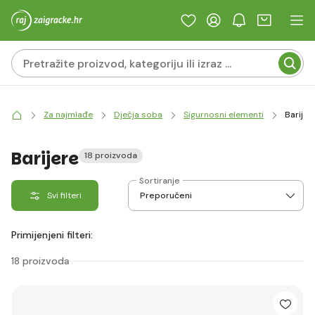
Za najmlađe
Dječja soba
Sigurnosni elementi
Barijer
Barijere
18 proizvoda
Sortiranje
Svi filteri
Primijenjeni filteri:
18 proizvoda