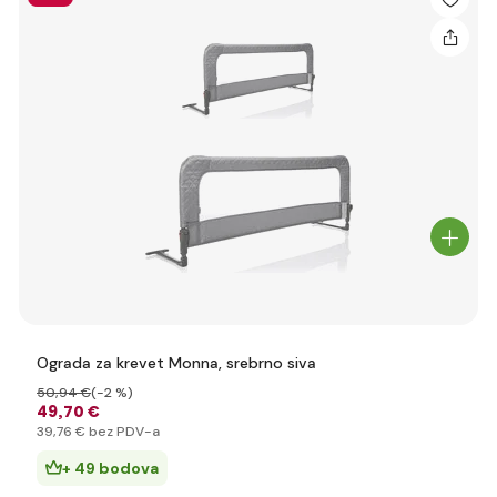
Ograda za krevet Monna, srebrno siva
50
,94 €
(-2 %)
49
,70 €
39
,76 €
bez PDV-a
+ 49 bodova