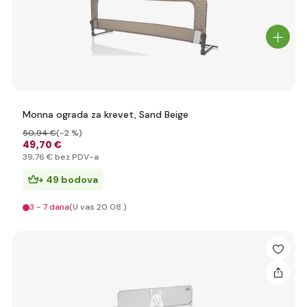
Monna ograda za krevet, Sand Beige
50
,94 €
(-2 %)
49
,70 €
39
,76 €
bez PDV-a
+ 49 bodova
3 - 7 dana
(U vas 20.08.)