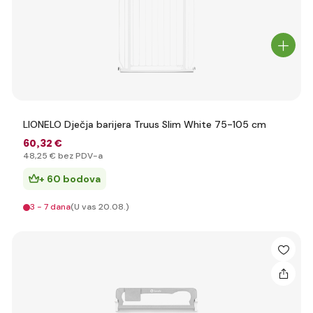
LIONELO Dječja barijera Truus Slim White 75-105 cm
60
,32 €
48
,25 €
bez PDV-a
+ 60 bodova
3 - 7 dana
(U vas 20.08.)