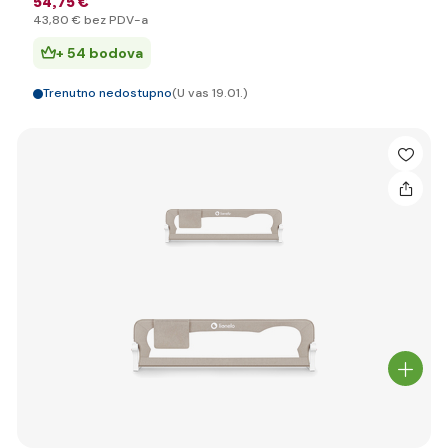
54
,75 €
43
,80 €
bez PDV-a
+ 54 bodova
Trenutno nedostupno
(U vas 19.01.)