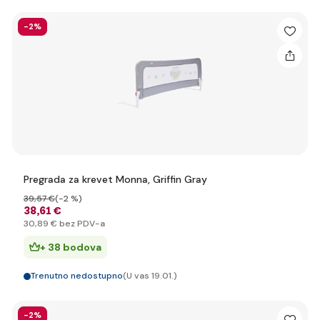
-2%
Pregrada za krevet Monna, Griffin Gray
39
,57 €
(-2 %)
38
,61 €
30
,89 €
bez PDV-a
+ 38 bodova
Trenutno nedostupno
(U vas 19.01.)
-2%