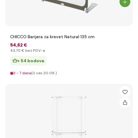
CHICCO Barijera za krevet Natural 135 cm
54
,62 €
43
,70 €
bez PDV-a
+ 54 bodova
3 - 7 dana
(U vas 20.08.)