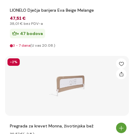
LIONELO Dječja barijera Eva Beige Melange
47
,51 €
38
,01 €
bez PDV-a
+ 47 bodova
3 - 7 dana
(U vas 20.08.)
-2%
Pregrada za krevet Monna, životinjska bež