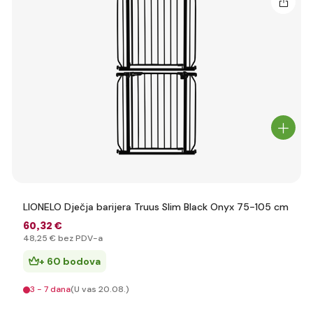
LIONELO Dječja barijera Truus Slim Black Onyx 75-105 cm
60
,32 €
48
,25 €
bez PDV-a
+ 60 bodova
3 - 7 dana
(U vas 20.08.)