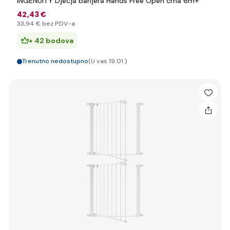
INGENUITY Dječja barijera Hands Free Open crna 6m+
42
,43 €
33
,94 €
bez PDV-a
+ 42 bodova
Trenutno nedostupno
(U vas 19.01.)