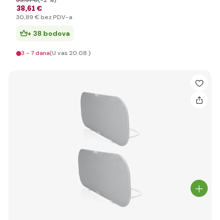
39
,57 €
(-2 %)
38
,61 €
30
,89 €
bez PDV-a
+ 38 bodova
3 - 7 dana
(U vas 20.08.)