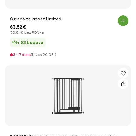
Ograda za krevet Limited
63
,52 €
50
,81 €
bez PDV-a
+ 63 bodova
3 - 7 dana
(U vas 20.08.)