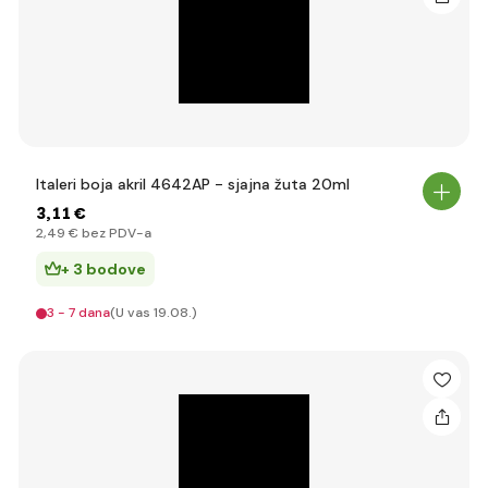
Italeri boja akril 4642AP - sjajna žuta 20ml
3
,11 €
2
,49 €
bez PDV-a
+ 3 bodove
3 - 7 dana
(U vas 19.08.)