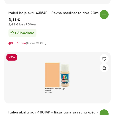
Italeri boja akril 4315AP - Ravna maslinasto siva 20ml
3
,11 €
2
,49 €
bez PDV-a
+ 3 bodove
3 - 7 dana
(U vas 19.08.)
-9%
Italeri akril u boji 4601AP - Baza tona za ravnu kožu -