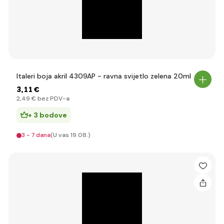
Italeri boja akril 4309AP - ravna svijetlo zelena 20ml
3
,11 €
2
,49 €
bez PDV-a
+ 3 bodove
3 - 7 dana
(U vas 19.08.)