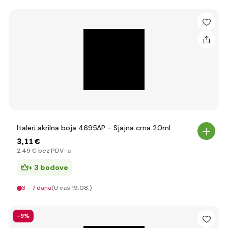
Italeri akrilna boja 4695AP - Sjajna crna 20ml
3
,11 €
2
,49 €
bez PDV-a
+ 3 bodove
3 - 7 dana
(U vas 19.08.)
-9%