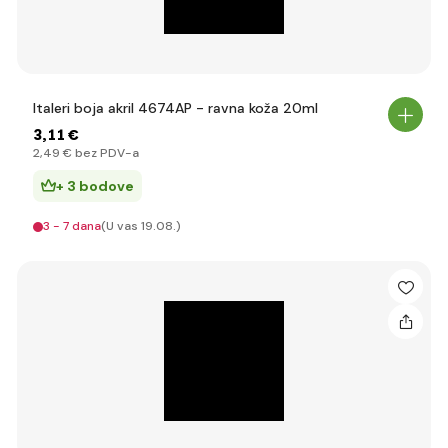
Italeri boja akril 4674AP - ravna koža 20ml
3
,11 €
2
,49 €
bez PDV-a
+ 3 bodove
3 - 7 dana
(U vas 19.08.)