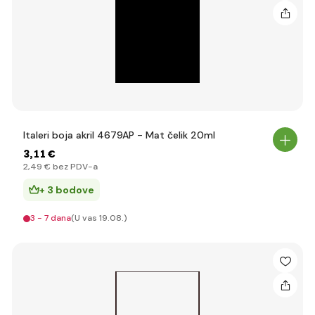
Italeri boja akril 4679AP - Mat čelik 20ml
3
,11 €
2
,49 €
bez PDV-a
+ 3 bodove
3 - 7 dana
(U vas 19.08.)