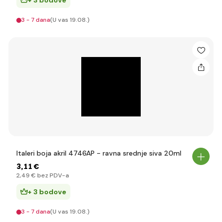
+ 3 bodove
3 - 7 dana
(U vas 19.08.)
Italeri boja akril 4746AP - ravna srednje siva 20ml
3
,11 €
2
,49 €
bez PDV-a
+ 3 bodove
3 - 7 dana
(U vas 19.08.)