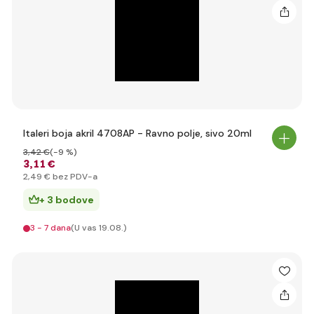
Italeri boja akril 4708AP - Ravno polje, sivo 20ml
3
,42 €
(-9 %)
3
,11 €
2
,49 €
bez PDV-a
+ 3 bodove
3 - 7 dana
(U vas 19.08.)