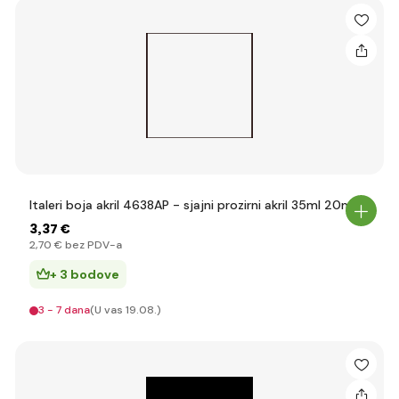
Italeri boja akril 4638AP - sjajni prozirni akril 35ml 20ml
3
,37 €
2
,70 €
bez PDV-a
+ 3 bodove
3 - 7 dana
(U vas 19.08.)