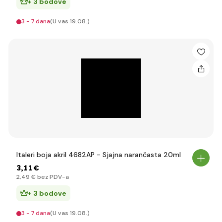
+ 3 bodove
3 - 7 dana
(U vas 19.08.)
Italeri boja akril 4682AP - Sjajna narančasta 20ml
3
,11 €
2
,49 €
bez PDV-a
+ 3 bodove
3 - 7 dana
(U vas 19.08.)