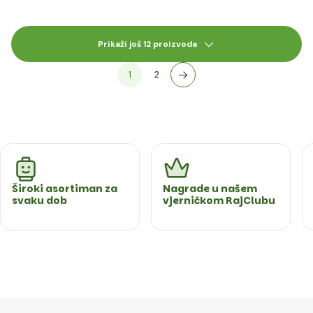
Prikaži još 12 proizvoda
1
2
Široki asortiman za
Nagrade u našem
svaku dob
vjerničkom RajClubu