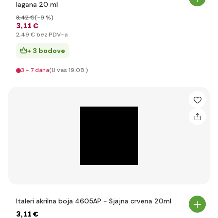
lagana 20 ml
3
,42 €
(-9 %)
3
,11 €
2
,49 €
bez PDV-a
+ 3 bodove
3 - 7 dana
(U vas 19.08.)
Italeri akrilna boja 4605AP - Sjajna crvena 20ml
3
,11 €