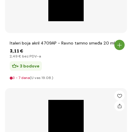
Italeri boja akril 4709AP - Ravno tamno smeđa 20 ml
3
,11 €
2
,49 €
bez PDV-a
+ 3 bodove
3 - 7 dana
(U vas 19.08.)