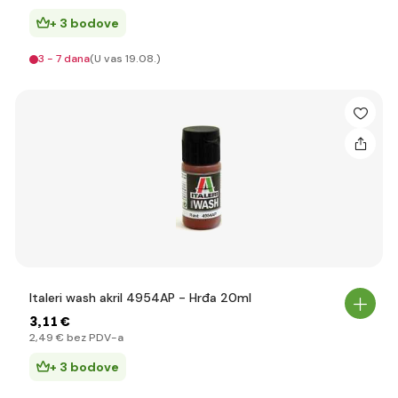
+ 3 bodove
3 - 7 dana
(U vas 19.08.)
Italeri wash akril 4954AP - Hrđa 20ml
3
,11 €
2
,49 €
bez PDV-a
+ 3 bodove